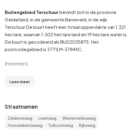
Buitengebied Terschuur
bevindt zich in de provincie
Gelderland
, in de gemeente
Barneveld
, in de wijk
Terschuur
De buurt heeft een totaal oppervlakte van 1.321
hectare, waarvan 1.302 hectare land en 19 hectare water is.
De buurt is gecodeerd als BU02035875. Het
postcodegebied is 3771LM-3784XC.
Inwoners
Buitengebied Terschuur telt 830 inwoners. Hiervan is
53,0% man en 47,0% vrouw. De meeste inwoners zijn 45
Lees meer
tot 65 jaar (33,1%). De overige leeftijden zijn 17,5% voor
'65 jaar of ouder', 16,9% voor '25 tot 45 jaar', 16,3% voor '0
tot 15 jaar' en 16,3% voor '15 tot 25 jaar'. Van de inwoners is
Straatnamen
44,6% is ongehuwd, 48,8% is gehuwd, 4,2% is gescheiden
en 1,8% is verweduwd. 770 inwoners komen uit Nederland,
Zelderseweg
Leemweg
Westerveldseweg
30 komen uit Europa en 25 komen uit landen buiten Europa.
Hoevelakenseweg
Tolboomweg
Rijksweg