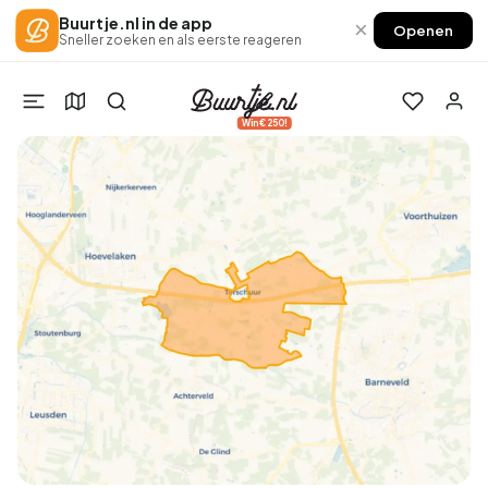
Buurtje.nl in de app
×
Openen
Sneller zoeken en als eerste reageren
Win €250!