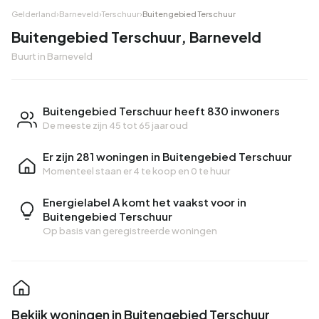
Gelderland
›
Barneveld
›
Terschuur
›
Buitengebied Terschuur
Buitengebied Terschuur, Barneveld
Buurt in Barneveld
Buitengebied Terschuur heeft 830 inwoners
De meeste zijn 45 tot 65 jaar oud
Er zijn 281 woningen in Buitengebied Terschuur
Momenteel staan er
4 te koop
en
0 te huur
Energielabel A komt het vaakst voor in
Buitengebied Terschuur
Op basis van geregistreerde woningen
Bekijk woningen in Buitengebied Terschuur