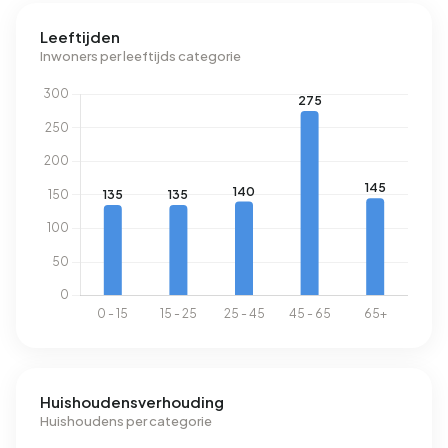
verbruikt een adres in Buitengebied Terschuur 4.640 kWh
Leeftijden
aan elektriciteit per jaar. Dit ligt 65% boven het landelijke
Inwoners per leeftijds categorie
gemiddelde van 2.810 kWh. Het aardgasverbruik ligt met
1.840 m³ per jaar 44% boven het landelijke gemiddelde
van 1.280 m³.
Huishoudensverhouding
Huishoudens per categorie