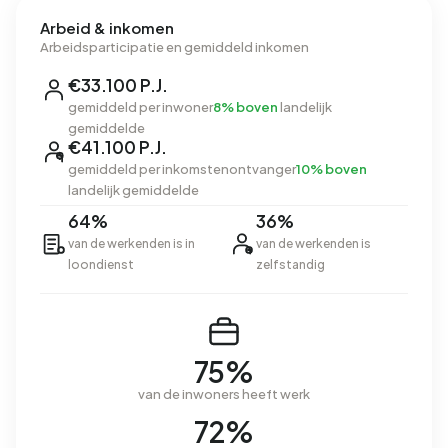
Arbeid & inkomen
Arbeidsparticipatie en gemiddeld inkomen
€33.100 P.J.
gemiddeld per inwoner
8% boven
landelijk
gemiddelde
€41.100 P.J.
gemiddeld per inkomstenontvanger
10% boven
landelijk gemiddelde
64%
36%
van de werkenden is in
van de werkenden is
loondienst
zelfstandig
75%
van de inwoners heeft werk
72%