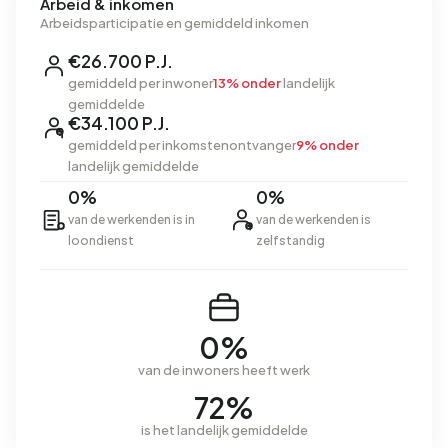
Arbeid & inkomen
Arbeidsparticipatie en gemiddeld inkomen
€26.700 P.J.
gemiddeld per inwoner
13% onder
landelijk
gemiddelde
€34.100 P.J.
gemiddeld per inkomstenontvanger
9% onder
landelijk gemiddelde
0%
0%
van de werkenden is in
van de werkenden is
loondienst
zelfstandig
0%
van de inwoners heeft werk
72%
is het landelijk gemiddelde