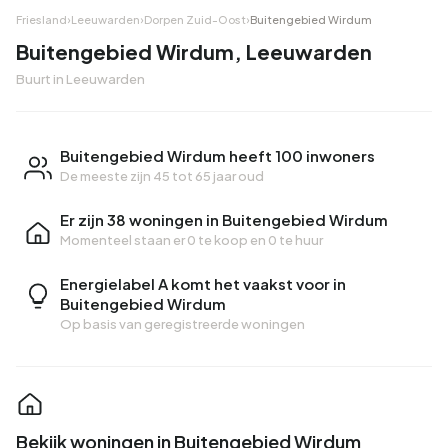
Friesland
›
Leeuwarden
›
Dorpen Zuid-Oost
›
Buitengebied Wirdum
Buitengebied Wirdum, Leeuwarden
Buurt in Leeuwarden
Buitengebied Wirdum heeft 100 inwoners
De meeste zijn 45 tot 65 jaar oud
Er zijn 38 woningen in Buitengebied Wirdum
Momenteel staan er
0 te koop
en
0 te huur
Energielabel A komt het vaakst voor in
Buitengebied Wirdum
Op basis van geregistreerde woningen
Bekijk woningen in Buitengebied Wirdum