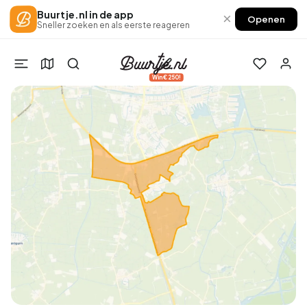
Buurtje.nl in de app
×
Openen
Sneller zoeken en als eerste reageren
Win €250!