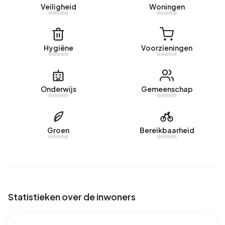
Veiligheid
Woningen
Buitengebied Wirdum.
Geen recente verhuurdata beschikbaar voor Buitengebied
Wirdum.
Hygiëne
Voorzieningen
Energie
In Buitengebied Wirdum zijn er 35 adressen met een
Onderwijs
Gemeenschap
geregistreerd energielabel. De meest voorkomende
labels zijn G (71%), F (11%) en B (6%). Gemiddeld verbruikt
een adres in Buitengebied Wirdum 4.000 kWh aan
Groen
Bereikbaarheid
elektriciteit per jaar. Dit ligt 42% boven het landelijke
gemiddelde van 2.810 kWh. Het aardgasverbruik ligt met
1.710 m³ per jaar 34% boven het landelijke gemiddelde van
1.280 m³.
Statistieken over de inwoners