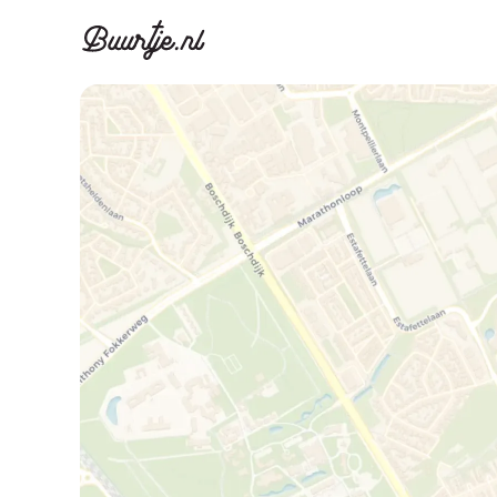
Ontdek Ams
Ontd
Grachtengordel, J
Gracht
Koopwoningen
Huu
Appartementen
Appar