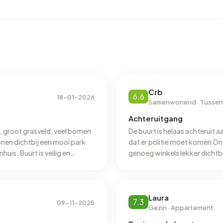
eregistreerd energielabel. De meest voorkomende labels
ruikt een adres in Jagershoef 2.160 kWh aan elektriciteit
elijke gemiddelde van 2.810 kWh. Met een jaarlijkse
verbruik 20% onder het landelijke gemiddelde van 1.280
Crb
6.6
18-01-2026
Samenwonend · Tusse
Achteruitgang
, groot grasveld, veel bomen
De buurt is helaas achteruit a
Wonen dichtbij een mooi park
dat er politie moet komen Onde
huis. Buurt is veilig en
genoeg winkels lekker dichtb
Laura
7.3
09-11-2025
Gezin · Appartement