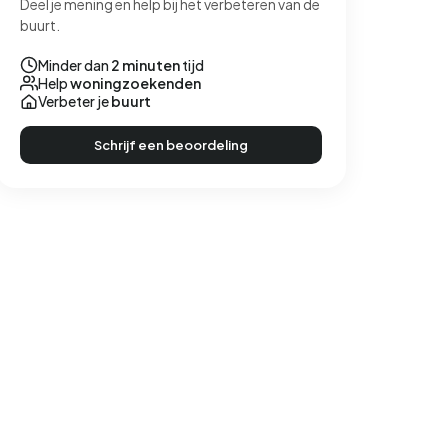
Deel je mening en help bij het verbeteren van de
buurt.
Minder dan
2 minuten
tijd
Help
woningzoekenden
Verbeter je
buurt
Schrijf een beoordeling