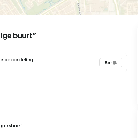
99
8
25
327
83
oning
2-onder-1-kap
Kamers
Vrijstaand
ige buurt”
e beoordeling
Bekijk
Jagershoef