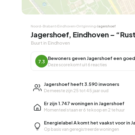
Hoekwoning
Hoekw
Noord-Brabant
›
Eindhoven
›
Ontginning
›
Jagershoef
Jagershoef, Eindhoven – “Rust
Buurt in Eindhoven
Bewoners geven Jagershoef een goed
7.3
Deze score komt uit 6 reacties
Jagershoef heeft 3.590 inwoners
De meeste zijn 25 tot 45 jaar oud
Er zijn 1.747 woningen in Jagershoef
Momenteel staan er
6 te koop
en
2 te huur
Energielabel A komt het vaakst voor in 
Op basis van geregistreerde woningen