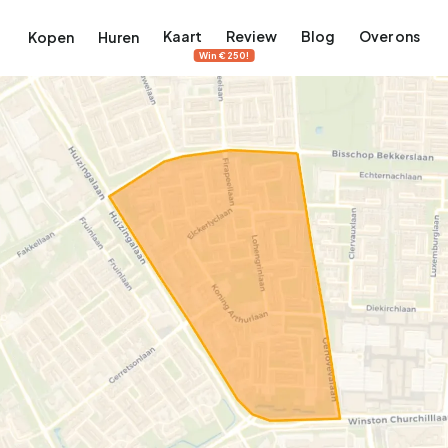
Kaart
Review
Blog
Over ons
Kopen
Huren
Win €250!
terdam
ek Amsterdam
ordaan, De Pijp en meer
engordel, Jordaan, De Pijp en meer
 in Amsterdam
rwoningen in Amsterdam
Bekijk op de kaart
Bekijk op de kaart
5.657
2.427
456
64
380
tementen
Studio's
Studio's
Tussenwoning
Tussenwoning