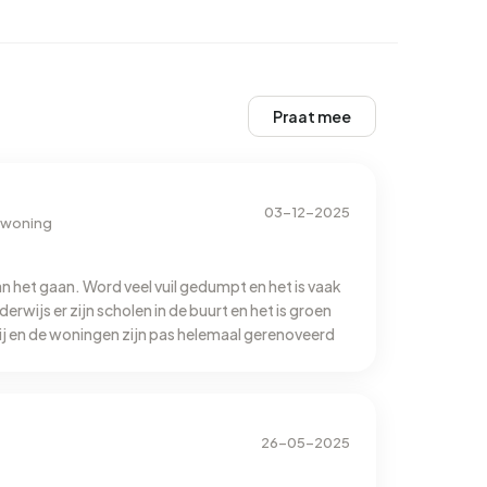
Praat mee
03-12-2025
nwoning
an het gaan. Word veel vuil gedumpt en het is vaak
rwijs er zijn scholen in de buurt en het is groen
ij en de woningen zijn pas helemaal gerenoveerd
26-05-2025