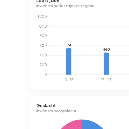
Leeftijden
Inwoners per leeftijds categorie
Geslacht
Inwoners per geslacht