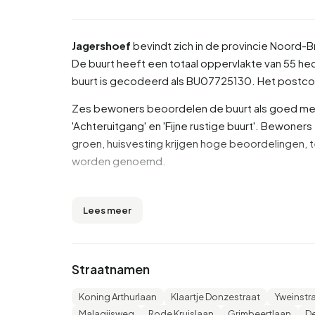
Jagershoef
bevindt zich in de provincie
Noord-B
De buurt heeft een totaal oppervlakte van 55 hec
buurt is gecodeerd als BU07725130. Het postc
Zes bewoners beoordelen de buurt als goed met e
'Achteruitgang' en 'Fijne rustige buurt'. Bewoners
groen, huisvesting krijgen hoge beoordelingen, t
worden genoemd.
Inwoners
Lees meer
Jagershoef telt 3.590 inwoners. Hiervan is 49,0
jaar (28,0%). De overige leeftijden zijn 23,7% voor
'0 tot 15 jaar' en 12,8% voor '15 tot 25 jaar'. Va
Straatnamen
is gescheiden en 5,3% is verweduwd. 1.810 inwo
komen uit landen buiten Europa.
Koning Arthurlaan
Klaartje Donzestraat
Yweinstr
Malagijsweg
Rode Kruislaan
Grimbeertlaan
De