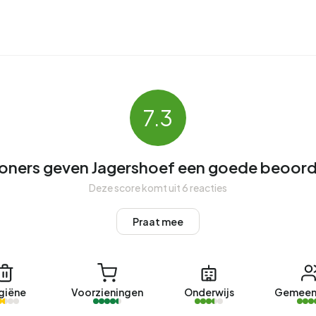
ers. De meest voorkomende bouwperiodes in Jagershoef
rshoef
. De nieuwste aangeboden woning is
Adelaertstraat
pen jaar zijn er 43 woningen verkocht in Jagershoef. Een
7.3
n Jagershoef was afgelopen jaar €432.718. Dit is 49%
ners geven Jagershoef een goede beoord
000. De gemiddelde vraagprijs per m² perceel is
Deze score komt uit 6 reacties
Praat mee
 recentelijke woning is
Koning Arthurlaan 79
aangeboden
er 20 woningen verhuurd in Jagershoef. Een aanbod werd
giëne
Voorzieningen
Onderwijs
Gemeen
ershoef.