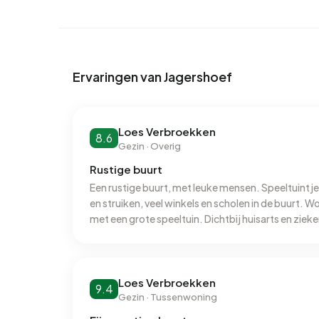
Energie
In Jagershoef zijn er 1.773 adressen met een g
zijn C (34%), D (20%) en A (13%). Gemiddeld verb
Ervaringen van Jagershoef
per jaar. Daarmee ligt het 23% lager dan het land
verbruik van 1.020 m³ per adres ligt het aardgas
m³.
Loes Verbroekken
8.6
Gezin · Overig
Rustige buurt
Een rustige buurt, met leuke mensen. Speeltuintje
en struiken, veel winkels en scholen in de buurt. 
met een grote speeltuin. Dichtbij huisarts en zieken
schoon. Wij wonen hier heel fijn.
Loes Verbroekken
9.4
Gezin · Tussenwoning