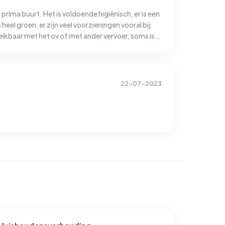
 prima buurt. Het is voldoende higiënisch, er is een
heel groen, er zijn veel voorzieningen vooral bij
reikbaar met het ov of met ander vervoer, soms is
22-07-2023