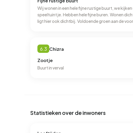
Fijne rustige buurt
Wij wonen in een hele fijne rustige buurt, we kijke
speeltuintje. Hebben hele fijne buren. Wonen dicht
ligt hier ook dichtbij. Voldoende groen aan de vo
allemaal een oogje in het zeil ivm veiligheid.
6.3
Chizra
Zootje
Buurt in verval
Statistieken over de inwoners