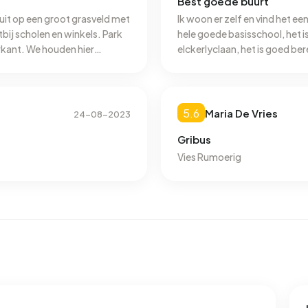
Best goede buurt
n uit op een groot grasveld met
Ik woon er zelf en vind het een
bij scholen en winkels. Park
hele goede basisschool, het is 
orkant. We houden hier
elckerlyclaan, het is goed be
het wel onveilig 's nachts.
5.6
Maria De Vries
24-08-2023
Gribus
Vies Rumoerig