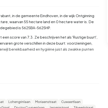
rabant
, in de gemeente
Eindhoven
, in de wijk
Ontginning
tare, waarvan 55 hectare land en 0 hectare water is. De
odegebied is 5625BA-5625HP.
en score van 7.3. Ze beschrijven het als 'Rustige buurt',
 ervaren grote verschillen in deze buurt: voorzieningen,
erwijl bereikbaarheid en hygiëne juist als zwakke punten
% man en 51,0% vrouw. De meeste inwoners zijn 25 tot 45
 '45 tot 65 jaar', 20,3% voor '65 jaar of ouder', 15,3% voor
n de inwoners is 53,8% is ongehuwd, 29,2% is gehuwd, 12,0%
ners komen uit Nederland, 320 komen uit Europa en 1.465
aat
Lohengrinlaan
Moriaenstraat
Cuwaertlaan
 Graal
Doctor Cuyperslaan
Jaromirstraat
Tibeertstraat