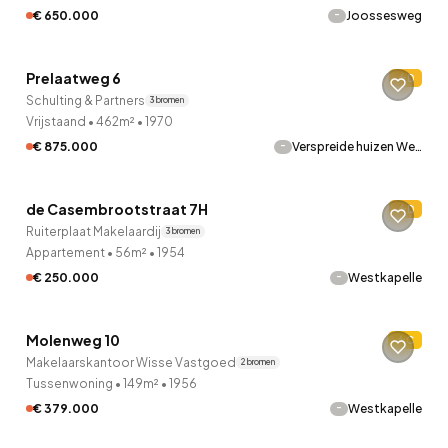
-
€ 650.000
Joossesweg
QUICKLANE™
Prelaatweg 6
D
Schulting & Partners
3 bronnen
Vrijstaand
•
462m²
•
1970
-
€ 875.000
Verspreide huizen We…
QUICKLANE™
de Casembrootstraat 7H
D
Ruiterplaat Makelaardij
3 bronnen
Appartement
•
56m²
•
1954
-
€ 250.000
Westkapelle
QUICKLANE™
Molenweg 10
C
Makelaarskantoor Wisse Vastgoed
2 bronnen
Tussenwoning
•
149m²
•
1956
-
€ 379.000
Westkapelle