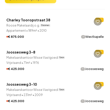
QUICKLANE™
Charley Tooropstraat 38
C
Roose Makelaardij o.g.
3 bronnen
Appartement
•
189m²
•
2010
-
€ 875.000
Westkapelle
QUICKLANE™
Joossesweg 3-8
C
Makelaarskantoor Wisse Vastgoed
1 bron
Vrijstaand
•
71m²
•
1976
-
€ 425.000
Joossesweg
QUICKLANE™
Joossesweg 3-10
C
Makelaarskantoor Wisse Vastgoed
1 bron
Vrijstaand
•
231m²
•
2009
-
€ 425.000
Joossesweg
QUICKLANE™