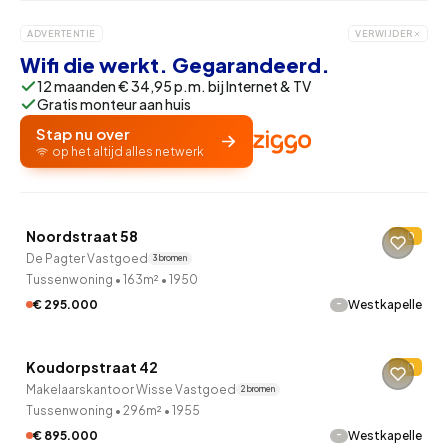
ADVERTENTIE
VERWIJDER
Wifi die werkt. Gegarandeerd.
12 maanden € 34,95 p.m. bij Internet & TV
Gratis monteur aan huis
Stap nu over
op het altijd alles netwerk
QUICKLANE™
Noordstraat 58
D
De Pagter Vastgoed
3 bronnen
Tussenwoning
•
163m²
•
1950
-
€ 295.000
Westkapelle
QUICKLANE™
Koudorpstraat 42
D
Makelaarskantoor Wisse Vastgoed
2 bronnen
Tussenwoning
•
296m²
•
1955
-
€ 895.000
Westkapelle