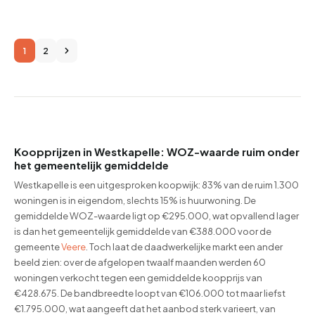
1
2
Koopprijzen in Westkapelle: WOZ-waarde ruim onder
het gemeentelijk gemiddelde
Westkapelle is een uitgesproken koopwijk: 83% van de ruim 1.300
woningen is in eigendom, slechts 15% is huurwoning. De
gemiddelde WOZ-waarde ligt op €295.000, wat opvallend lager
is dan het gemeentelijk gemiddelde van €388.000 voor de
gemeente
Veere
. Toch laat de daadwerkelijke markt een ander
beeld zien: over de afgelopen twaalf maanden werden 60
woningen verkocht tegen een gemiddelde koopprijs van
€428.675. De bandbreedte loopt van €106.000 tot maar liefst
€1.795.000, wat aangeeft dat het aanbod sterk varieert, van