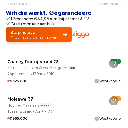
ADVERTENTIE
VERWIJDER
Wifi die werkt. Gegarandeerd.
12 maanden € 34,95 p.m. bij Internet & TV
Gratis monteur aan huis
Stap nu over
op het altijd alles netwerk
QUICKLANE™
Charley Tooropstraat 28
A
Makelaarskantoor Wisse Vastgoed
1 bron
Appartement
•
130m²
•
2010
-
€ 525.000
Westkapelle
QUICKLANE™
Molenwal 37
E
Houmes Makelaars
4 bronnen
Tussenwoning
•
76m²
•
1934
-
€ 355.000
Westkapelle
QUICKLANE™