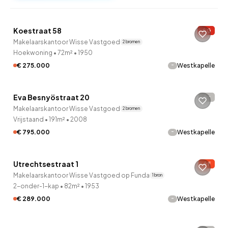
Koestraat 58
G
Makelaarskantoor Wisse Vastgoed
2 bronnen
Hoekwoning
•
72m²
•
1950
-
€ 275.000
Westkapelle
Eva Besnyöstraat 20
-
Makelaarskantoor Wisse Vastgoed
2 bronnen
Vrijstaand
•
191m²
•
2008
-
€ 795.000
Westkapelle
Utrechtsestraat 1
F
Onder bod
Makelaarskantoor Wisse Vastgoed op Funda
1 bron
2-onder-1-kap
•
82m²
•
1953
-
€ 289.000
Westkapelle