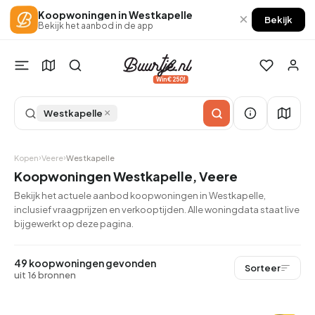
Koopwoningen in Westkapelle
×
Bekijk
Bekijk het aanbod in de app
Win €250!
×
Westkapelle
Kopen
Veere
Westkapelle
Koopwoningen Westkapelle, Veere
Bekijk het actuele aanbod koopwoningen in Westkapelle,
inclusief vraagprijzen en verkooptijden. Alle woningdata staat live
bijgewerkt op deze pagina.
49 koopwoningen gevonden
Sorteer
uit 16 bronnen