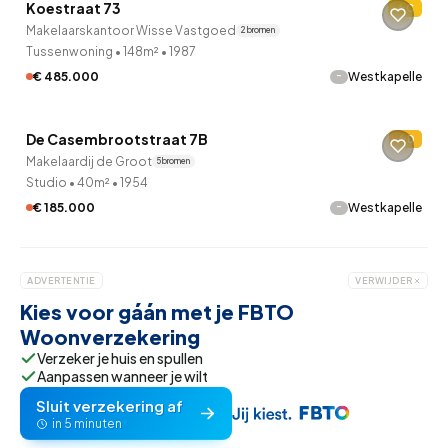
Koestraat 73
C
Makelaarskantoor Wisse Vastgoed
2 bronnen
Tussenwoning
•
148m²
•
1987
-
€ 485.000
Westkapelle
QUICKLANE™
De Casembrootstraat 7B
D
Makelaardij de Groot
5 bronnen
Studio
•
40m²
•
1954
-
€ 185.000
Westkapelle
ADVERTENTIE
VERWIJDER
Kies voor gáán met je FBTO
Woonverzekering
Verzeker je huis en spullen
Aanpassen wanneer je wilt
Sluit verzekering af
in 5 minuten