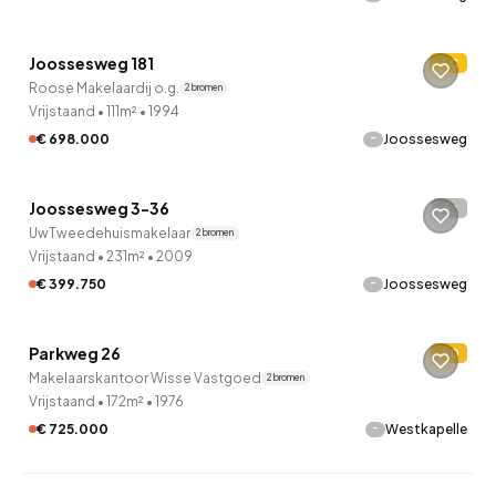
QUICKLANE™
Joossesweg 181
C
Roose Makelaardij o.g.
2 bronnen
Vrijstaand
•
111m²
•
1994
-
€ 698.000
Joossesweg
QUICKLANE™
Joossesweg 3-36
-
UwTweedehuismakelaar
2 bronnen
Vrijstaand
•
231m²
•
2009
-
€ 399.750
Joossesweg
Parkweg 26
D
Makelaarskantoor Wisse Vastgoed
2 bronnen
Vrijstaand
•
172m²
•
1976
-
€ 725.000
Westkapelle