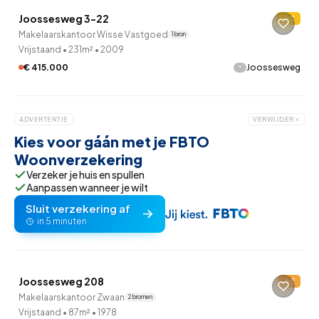
Joossesweg 3-22
C
Makelaarskantoor Wisse Vastgoed
1 bron
Vrijstaand
•
231m²
•
2009
-
€ 415.000
Joossesweg
ADVERTENTIE
VERWIJDER
Kies voor gáán met je FBTO
Woonverzekering
Verzeker je huis en spullen
Aanpassen wanneer je wilt
Sluit verzekering af
in 5 minuten
QUICKLANE™
Joossesweg 208
E
Makelaarskantoor Zwaan
2 bronnen
Vrijstaand
•
87m²
•
1978