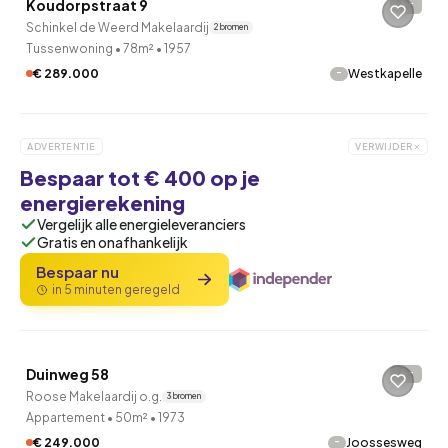
Koudorpstraat 9
-
Schinkel de Weerd Makelaardij
2 bronnen
Tussenwoning
•
78m²
•
1957
-
€ 289.000
Westkapelle
ADVERTENTIE
VERWIJDER
Bespaar tot € 400 op je
energierekening
Vergelijk alle energieleveranciers
Gratis en onafhankelijk
Bespaar nu
in 5 minuten geregeld
QUICKLANE™
Duinweg 58
-
Roose Makelaardij o.g.
3 bronnen
Appartement
•
50m²
•
1973
-
€ 249.000
Joossesweg