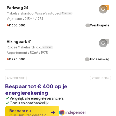
Parkweg 24
E
Makelaarskantoor Wisse Vastgoed
2 bronnen
Vrijstaand
•
215m²
•
1974
-
€ 685.000
Westkapelle
QUICKLANE™
Vikingpark 41
-
Roose Makelaardij o.g.
3 bronnen
Appartement
•
50m²
•
1975
-
€ 275.000
Joossesweg
ADVERTENTIE
VERWIJDER
Bespaar tot € 400 op je
energierekening
Vergelijk alle energieleveranciers
Gratis en onafhankelijk
Bespaar nu
in 5 minuten geregeld