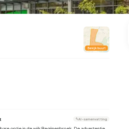
99
8
25
327
83
oning
2-onder-1-kap
Kamers
Vrijstaand
Bekijk buurt
t
AI-samenvatting
bare optie in de wijk Begijnenbroek. De advertentie