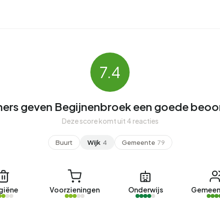
7.4
ers geven Begijnenbroek een goede beoor
Deze score komt uit 4 reacties
Buurt
Wijk
4
Gemeente
79
giëne
Voorzieningen
Onderwijs
Gemeen