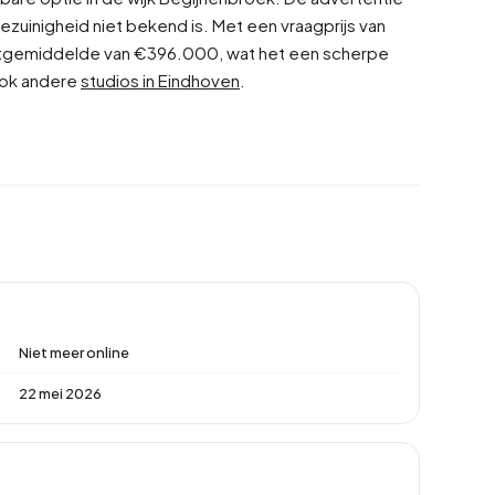
zuinigheid niet bekend is. Met een vraagprijs van
tgemiddelde van €396.000, wat het een scherpe
 ook andere
studios in Eindhoven
.
Niet meer online
22 mei 2026