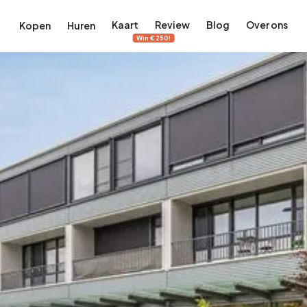
Kaart
Review
Blog
Over ons
Kopen
Huren
Win €250!
terdam
ek Amsterdam
ordaan, De Pijp en meer
engordel, Jordaan, De Pijp en meer
 in Amsterdam
rwoningen in Amsterdam
Bekijk op de kaart
Bekijk op de kaart
5.657
2.427
456
64
380
tementen
Studio's
Studio's
Tussenwoning
Tussenwoning