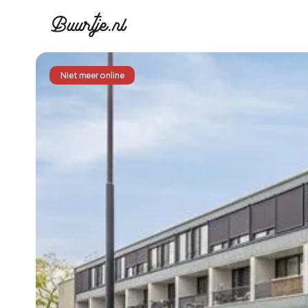
Niet meer online
Ontdek Ams
Ontd
Grachtengordel, J
Gracht
Koopwoningen
Huu
Appartementen
Appar