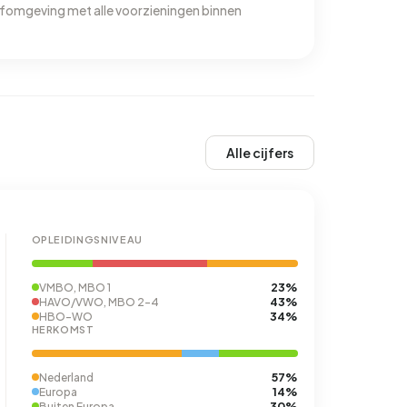
eefomgeving met alle voorzieningen binnen
Alle cijfers
OPLEIDINGSNIVEAU
23%
VMBO, MBO 1
43%
HAVO/VWO, MBO 2-4
34%
HBO-WO
HERKOMST
57%
Nederland
14%
Europa
30%
Buiten Europa