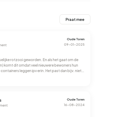
Praat mee
Oude Toren
09-01-2025
ment
selijke rotzooi geworden. En als het gaat om de
gen) komt dit omdat veel nieuwere bewoners hun
containers leggen ipv erin. Het past dan bijv. niet
ls te vol stopt. Tevens zijn er enorm veel jongere
 flats juist voor senioren waren bedoeld. Dit uit
st, bij direct naast elkaar gelegen woningen. En
 elkaar praten, winden laten, etc. etc....
Oude Toren
s
16-08-2024
ement