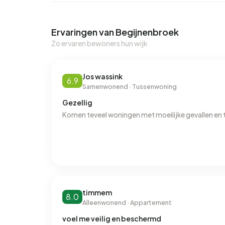
Ervaringen van Begijnenbroek
Zo ervaren bewoners hun wijk
Jos wassink
6.9
Samenwonend · Tussenwoning
Gezellig
Komen teveel woningen met moeilijke gevallen en t
timmem
8.0
Alleenwonend · Appartement
voel me veilig en beschermd