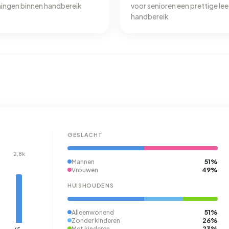
eningen binnen handbereik
voor senioren een prettige l
handbereik
GESLACHT
2,8k
51%
Mannen
49%
Vrouwen
HUISHOUDENS
51%
Alleenwonend
26%
Zonder kinderen
23%
Met kinderen