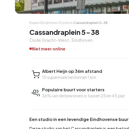
Hoekwoning
Hoekw
Kopen
›
Eindhoven
›
Studio's
›
Cassandraplein 5-38
Cassandraplein 5-38
Oude Gracht-West, Eindhoven
Niet meer online
Albert Heijn op 36m afstand
10 supermarkten binnen 1 km
Populaire buurt voor starters
36% van de bewoners is tussen 25 en 45 jaar
Een studio in een levendige Eindhovense buur
Deze studio aan het Cassandraplein is een betaal