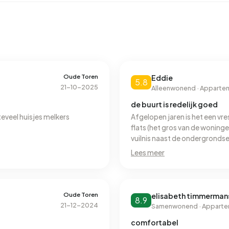
Oude Toren
Eddie
5.8
21-10-2025
Alleenwonend · Apparte
de buurt is redelijk goed
eveel huisjes melkers
Afgelopen jaren is het een vre
flats (het gros van de wonin
vuilnis naast de ondergrondse 
omdat men de vuilniszakken vee
Lees meer
mensen komen wonen terwijl de
zich met name in geluidsoverla
dit tot in het extreme, je hoort
Oude Toren
elisabeth timmerman
8.9
21-12-2024
Samenwonend · Appart
comfortabel