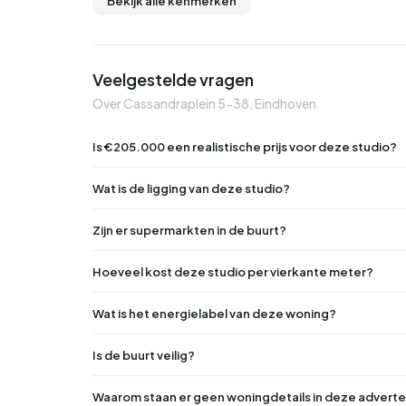
Bekijk alle kenmerken
Veelgestelde vragen
Over Cassandraplein 5-38, Eindhoven
Is €205.000 een realistische prijs voor deze studio?
Wat is de ligging van deze studio?
Zijn er supermarkten in de buurt?
Hoeveel kost deze studio per vierkante meter?
Wat is het energielabel van deze woning?
Is de buurt veilig?
Waarom staan er geen woningdetails in deze adverte