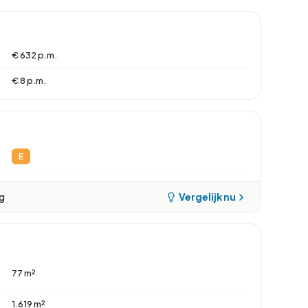
€ 632 p.m.
€ 8 p.m.
E
ng
Vergelijk nu
77 m²
1.619 m²