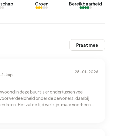
schap
Groen
Bereikbaarheid
Praat mee
28-01-2026
-1-kap
ewoond in deze buurt is er ondertussen veel
 voor verdeeldheid onder de bewoners, daarbij
n laten. Het zal de tijd wel zijn, maar voorheen