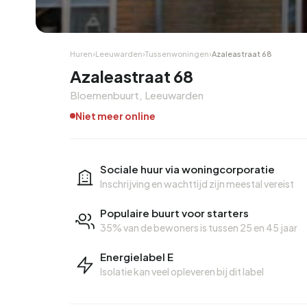
Hoekwoning
Hoekw
Huren
›
Leeuwarden
›
Tussenwoningen
›
Azaleastraat 68
Azaleastraat 68
Bloemenbuurt, Leeuwarden
Niet meer online
Sociale huur via woningcorporatie
Inschrijving en wachttijd zijn meestal vereist
Populaire buurt voor starters
35% van de bewoners is tussen 25 en 45 jaar
Energielabel E
Isolatie kan veel opleveren bij dit label