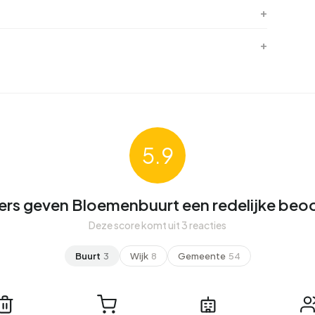
5.9
rs geven Bloemenbuurt een redelijke beoo
Deze score komt uit 3 reacties
Buurt
3
Wijk
8
Gemeente
54