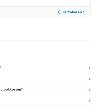
Verzekeren
?
jn stookkosten?