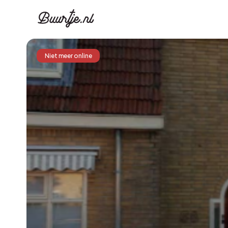
Niet meer online
Ontdek Ams
Ontd
Grachtengordel, J
Gracht
Koopwoningen
Huu
Appartementen
Appar