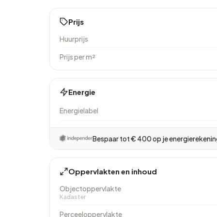
Prijs
Huurprijs
Prijs per m²
Energie
Energielabel
Bespaar tot € 400 op je energierekeni
Oppervlakten en inhoud
Objectoppervlakte
Kadaster
Perceeloppervlakte