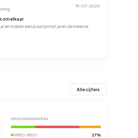
19-07-2024
oning
k om elkaar
ar en maken een praatje met je en de meeste
Alle cijfers
OPLEIDINGSNIVEAU
27%
VMBO, MBO 1