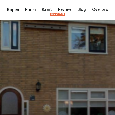
Kaart
Review
Blog
Over ons
Kopen
Huren
Win €250!
terdam
ek Amsterdam
ordaan, De Pijp en meer
engordel, Jordaan, De Pijp en meer
 in Amsterdam
rwoningen in Amsterdam
Bekijk op de kaart
Bekijk op de kaart
5.683
2.387
456
65
386
tementen
Studio's
Studio's
Tussenwoning
Tussenwoning