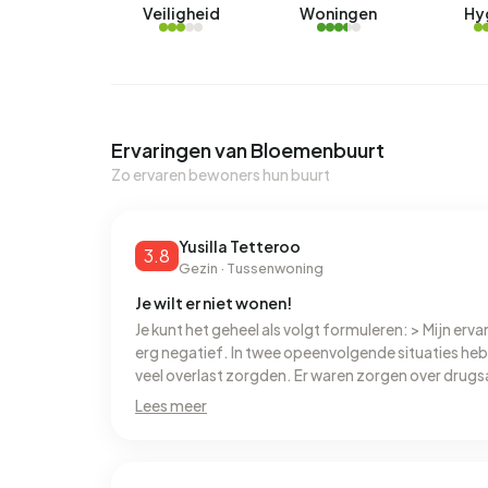
Veiligheid
Woningen
Hy
Ervaringen van Bloemenbuurt
Zo ervaren bewoners hun buurt
Yusilla Tetteroo
3.8
Gezin · Tussenwoning
Je wilt er niet wonen!
Je kunt het geheel als volgt formuleren: > Mijn erv
erg negatief. In twee opeenvolgende situaties heb
veel overlast zorgden. Er waren zorgen over drugsac
kinderen en ernstige incidenten in de wijk, waaron
Lees meer
Hierdoor voel ik mij hier niet veilig en zou ik er zelf
buurt te wonen. De huisvesting is redelijk, maar d
zijn naar mijn mening wel toe aan een grondige op