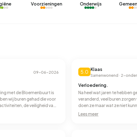
giëne
Voorzieningen
Onderwijs
Gemeen
Klaas
5.0
09-06-2026
Samenwonend · 2-onder
Verloedering.
aring met de Bloemenbuurt is
Na heel wat jaren te hebben g
ben wij buren gehad die voor
veranderd, veel buren zorgen
tiviteiten, de veiligheid van
doen ze maar wat ze niet kunne
der een auto-explosie.
was het hier leuk wonen.
Lees meer
 niet voor kiezen om in deze
e woningen aan de Azaleastraat
knapbeurt. Daarnaast zijn er