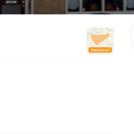
101
8
25
322
83
oning
2-onder-1-kap
Kamers
Vrijstaand
Bekijk buurt