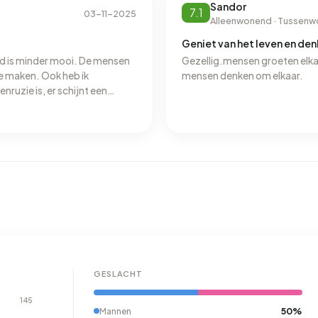
ving aanwezig, wat de
Sandor
7.1
03-11-2025
 basis van mijn persoonlijke
Alleenwonend · Tussenw
nbevelen als woonlocatie.
Geniet van het leven en den
d is minder mooi. De mensen
Gezellig.mensen groeten elka
e maken. Ook heb ik
mensen denken om elkaar.
nruzie is, er schijnt een
ren regelmatig te pesten, ook
geweldig wonen is het hier nu
GESLACHT
145
50%
Mannen