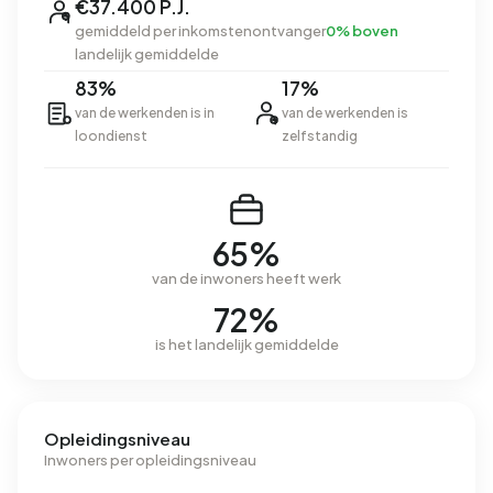
€37.400 P.J.
gemiddeld per inkomstenontvanger
0% boven
landelijk gemiddelde
83%
17%
van de werkenden is in
van de werkenden is
loondienst
zelfstandig
65%
van de inwoners heeft werk
72%
is het landelijk gemiddelde
Opleidingsniveau
Inwoners per opleidingsniveau