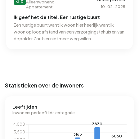
8.6
Alleenwonend ·
10-02-2025
Appartement
Ik geef het de titel. Een rustige buurt
Een rustige buurt want ik woon hier heerlijk want ik
woon op loopafstand van een verzorgingstehuis en van
de polder Zou hier niet meer weg willen
Statistieken over de inwoners
Leeftijden
Inwoners per leeftijds categorie