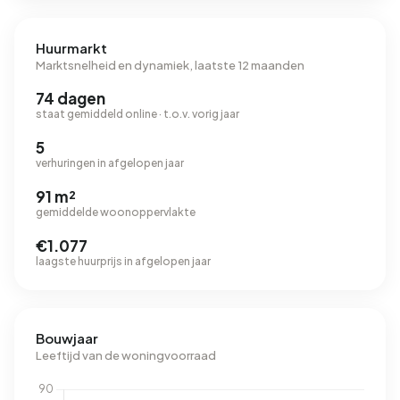
Huurmarkt
Marktsnelheid en dynamiek, laatste 12 maanden
74 dagen
staat gemiddeld online · t.o.v. vorig jaar
5
verhuringen in afgelopen jaar
91 m²
gemiddelde woonoppervlakte
€1.077
laagste huurprijs in afgelopen jaar
Bouwjaar
Leeftijd van de woningvoorraad