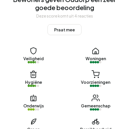
Oudorp 2.430 kWh aan elektriciteit per jaar. Daarmee ligt
goede beoordeling
het 14% lager dan het landelijke gemiddelde van 2.810
Deze score komt uit 4 reacties
kWh. Met een jaarlijkse verbruik van 910 m³ per adres ligt
het aardgasverbruik 29% onder het landelijke gemiddelde
Praat mee
van 1.280 m³.
Veiligheid
Woningen
Hygiëne
Voorzieningen
Onderwijs
Gemeenschap