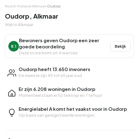
Noord-Holland
›
Alkmaar
›
Oudorp
Oudorp, Alkmaar
Wijk in Alkmaar
Bewoners geven Oudorp een zeer
goede beoordeling
8.1
Bekijk
Deze score komt uit 4 reacties
Oudorp heeft 13.650 inwoners
De meeste zijn 45 tot 65 jaar oud
Er zijn 6.208 woningen in Oudorp
Momenteel staan er
52 te koop
en
7 te huur
Energielabel A komt het vaakst voor in Oudorp
Op basis van geregistreerde woningen