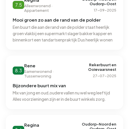
Oudorp-Oost
7.5
Alleenwonend ·
17-09-2025
Appartement
Mooi groen zo aan de rand van de polder
Een buurt die aan de rand van de polder staat heerlijk
groen vlakbij een supermarkt slager bakker kapper en
binnenkort een tandartsenpraktijk Dus heerlijk wonen
Rekerbuurt en
Rene
Ooievaarsnest
8.3
Samenwonend ·
27-07-2025
Tussenwoning
Bijzondere buurt mix van
Mix van jong en oud,oudere vallen nu wel weg leeftijd
Alles voorzieningen zijn er in de buurt winkels zorg.
Oudorp-Noord en
Regina
Oudorp-Oost