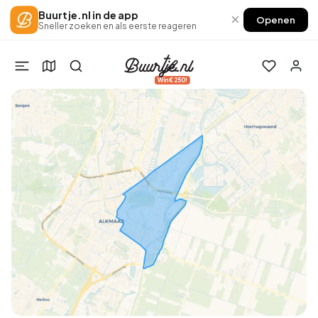
Buurtje.nl in de app
×
Openen
Sneller zoeken en als eerste reageren
Win €250!