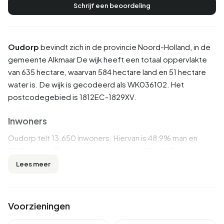
Schrijf een beoordeling
Oudorp
bevindt zich in de provincie
Noord-Holland
, in de
gemeente
Alkmaar
De wijk heeft een totaal oppervlakte
van 635 hectare, waarvan 584 hectare land en 51 hectare
water is. De wijk is gecodeerd als WK036102. Het
postcodegebied is 1812EC-1829XV.
Inwoners
Oudorp telt 13.650 inwoners. Hiervan is 48,9% man en
51,1% vrouw. De meeste inwoners zijn 45 tot 65 jaar
(28,1%). De overige leeftijden zijn 23,2% voor '25 tot 45
Lees meer
jaar', 22,3% voor '65 jaar of ouder', 15,8% voor '0 tot 15 jaar'
en 10,7% voor '15 tot 25 jaar'. Van de inwoners is 49,1% is
ongehuwd, 36,4% is gehuwd, 9,4% is gescheiden en 5,1%
Voorzieningen
is verweduwd. 10.475 inwoners komen uit Nederland, 945