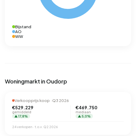
Bijstand
AO
WW
Woningmarkt in Oudorp
Verkoopprijs koop · Q3 2026
€529.229
€469.750
gemiddeld
mediaan
▲ 17,8%
▲ 5,0%
24 verkopen · t.o.v. Q2 2026