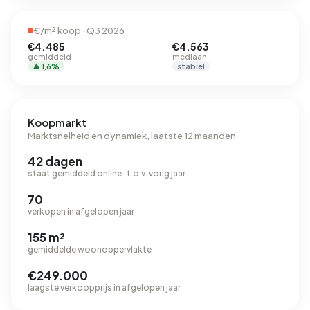
€/m² koop · Q3 2026
€4.485
€4.563
gemiddeld
mediaan
▲ 1,6%
stabiel
Koopmarkt
Marktsnelheid en dynamiek, laatste 12 maanden
42 dagen
staat gemiddeld online · t.o.v. vorig jaar
70
verkopen in afgelopen jaar
155 m²
gemiddelde woonoppervlakte
€249.000
laagste verkoopprijs in afgelopen jaar