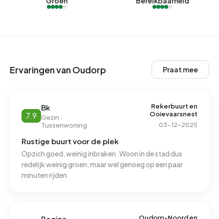
Groen
Bereikbaarheid
Ervaringen van Oudorp
Praat mee
Rekerbuurt en
Bk
Ooievaarsnest
7.9
Gezin ·
03-12-2025
Tussenwoning
Rustige buurt voor de plek
Opzich goed, weinig inbraken. Woon in de stad dus
redelijk weinig groen, maar wel genoeg op een paar
minuten rijden
Oudorp-Noord en
Regina