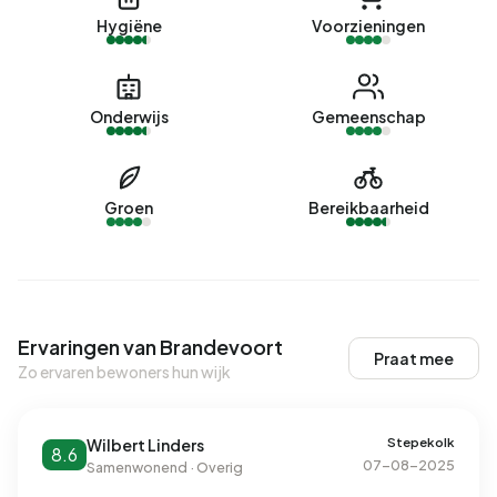
Hygiëne
Voorzieningen
Onderwijs
Gemeenschap
Groen
Bereikbaarheid
Ervaringen van Brandevoort
Praat mee
Zo ervaren bewoners hun wijk
Stepekolk
Wilbert Linders
8.6
07-08-2025
Samenwonend · Overig