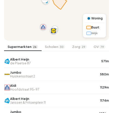
Woning
Buurt
Wijk
Supermarkten
Scholen
Zorg
OV
26
30
29
79
Albert Heijn
571m
de Plaetse 87
Jumbo
580m
Huiskensstraat 2
Aldi
1129m
Hoofdstraat 95-97
Albert Heijn
1174m
Janssen & Fritsenplein 11
Jumbo