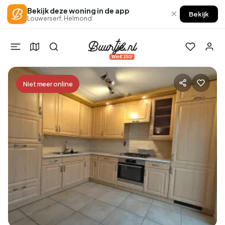
Bekijk deze woning in de app
×
Bekijk
Louwerserf, Helmond
Win €250!
Niet meer online