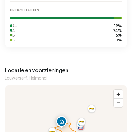
ENERGIELABELS
19%
A+
74%
A
6%
B
1%
C
Locatie en voorzieningen
Louwerserf, Helmond