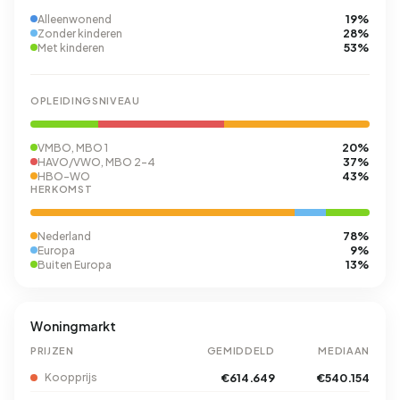
19%
Alleenwonend
28%
Zonder kinderen
53%
Met kinderen
OPLEIDINGSNIVEAU
20%
VMBO, MBO 1
37%
HAVO/VWO, MBO 2-4
43%
HBO-WO
HERKOMST
78%
Nederland
9%
Europa
13%
Buiten Europa
Woningmarkt
PRIJZEN
GEMIDDELD
MEDIAAN
Koopprijs
€614.649
€540.154