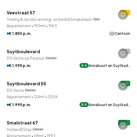
Veestraat 57
C
Trieling & Jacobs woning- en bedrijfsmakelaars
1 bron
Appartement
•
190m²
•
1963
-
€ 1.850 p.m.
Centrum
Suytboulevard
-
DG Vesta op Pararius
2 bronnen
€ 1.995 p.m.
Annabuurt en Suytkad…
8.4
QUICKLANE™
Suytboulevard 55
A
DG Vesta
3 bronnen
Appartement
•
124m²
•
2006
€ 1.995 p.m.
Annabuurt en Suytkad…
8.4
QUICKLANE™
Smalstraat 67
A+
Holland2Stay
2 bronnen
Appartement
•
68m²
•
1993