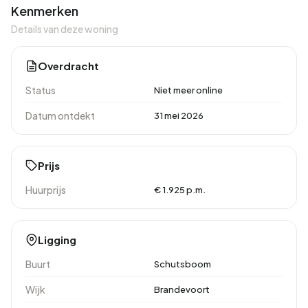
Kenmerken
Details van deze woning
Overdracht
Status
Niet meer online
Datum ontdekt
31 mei 2026
Prijs
Huurprijs
€ 1.925 p.m.
Ligging
Buurt
Schutsboom
Wijk
Brandevoort