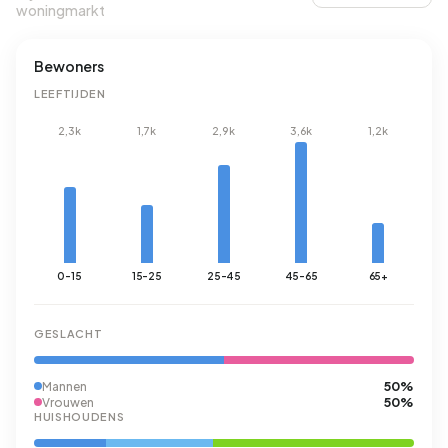
woningmarkt
Bewoners
LEEFTIJDEN
2,3k
1,7k
2,9k
3,6k
1,2k
0-15
15-25
25-45
45-65
65+
GESLACHT
50%
Mannen
50%
Vrouwen
HUISHOUDENS