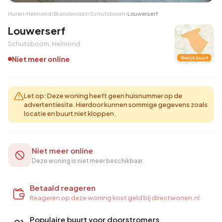
Huren
›
Helmond
›
Brandevoort
›
Schutsboom
›
Louwerserf
Louwerserf
Schutsboom, Helmond
Niet meer online
Bekijk buurt
Let op: Deze woning heeft geen huisnummer op de
advertentiesite. Hierdoor kunnen sommige gegevens zoals
locatie en buurt niet kloppen.
Niet meer online
Deze woning is niet meer beschikbaar.
Betaald reageren
Reageren op deze woning kost geld bij directwonen.nl
Populaire buurt voor doorstromers