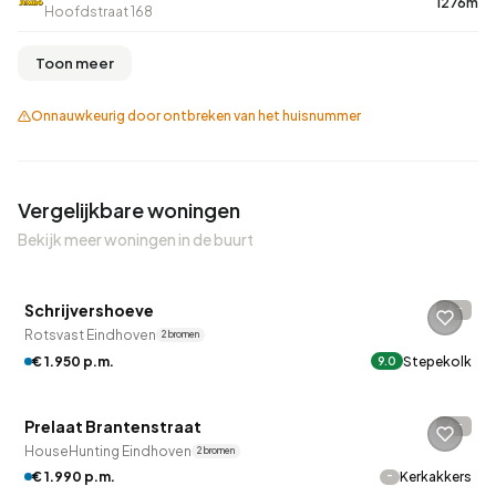
1276m
Hoofdstraat 168
Toon meer
Onnauwkeurig door ontbreken van het huisnummer
Vergelijkbare woningen
Bekijk meer woningen in de buurt
QUICKLANE™
Schrijvershoeve
-
Rotsvast Eindhoven
2 bronnen
€ 1.950 p.m.
Stepekolk
9.0
QUICKLANE™
Prelaat Brantenstraat
-
HouseHunting Eindhoven
2 bronnen
-
€ 1.990 p.m.
Kerkakkers