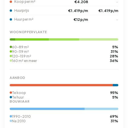
Koop per m²
€4.208
–
Huurprijs
€1.419 p/m
€1.419 p/m
Huur per m²
€12 p/m
–
WOONOPPERVLAKTE
5%
60-89 m²
31%
90-119 m²
28%
120-159 m²
36%
160 m² en meer
AANBOD
95%
Te koop
5%
Te huur
BOUWJAAR
69%
1990-2010
31%
Na 2010