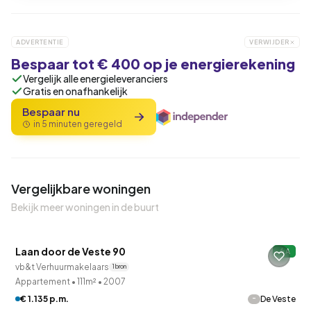
ADVERTENTIE
VERWIJDER
Bespaar tot € 400 op je energierekening
Vergelijk alle energieleveranciers
Gratis en onafhankelijk
Bespaar nu
in 5 minuten geregeld
Vergelijkbare woningen
Bekijk meer woningen in de buurt
Laan door de Veste 90
A
vb&t Verhuurmakelaars
1 bron
Appartement
•
111m²
•
2007
-
€ 1.135 p.m.
De Veste