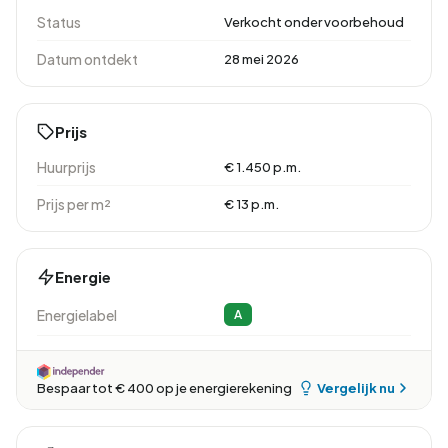
Status
Verkocht onder voorbehoud
Datum ontdekt
28 mei 2026
Prijs
Huurprijs
€ 1.450 p.m.
Prijs per m²
€ 13 p.m.
Energie
Energielabel
A
Vergelijk nu
Bespaar tot € 400 op je energierekening