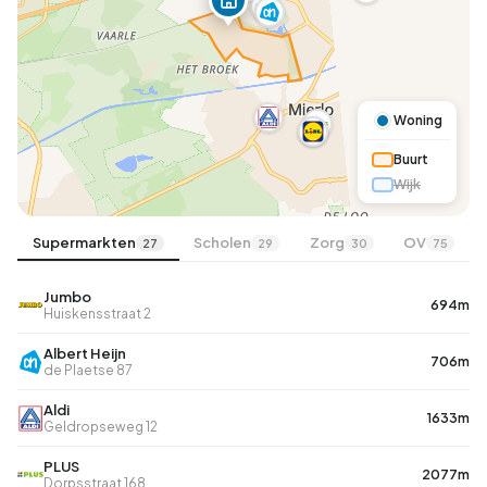
Woning
Buurt
Wijk
Supermarkten
Scholen
Zorg
OV
27
29
30
75
Jumbo
694m
Huiskensstraat 2
Albert Heijn
706m
de Plaetse 87
Aldi
1633m
Geldropseweg 12
PLUS
2077m
Dorpsstraat 168