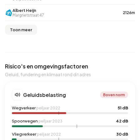
Albert Heijn
2126m
Margrietstraat 47
Toon meer
Risico's en omgevingsfactoren
Geluid, fundering en klimaat rond dit adres
Geluidsbelasting
Boven norm
Wegverkeer
51 dB
peiljaar 2022
Spoorwegen
42 dB
peiljaar 2023
Vliegverkeer
30 dB
peiljaar 2022