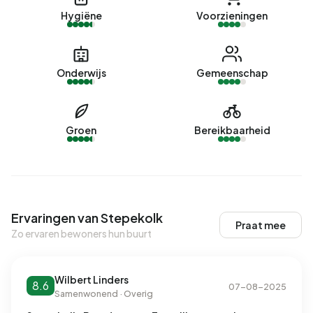
Hygiëne
Voorzieningen
Onderwijs
Gemeenschap
Groen
Bereikbaarheid
Ervaringen van Stepekolk
Praat mee
Zo ervaren bewoners hun buurt
Wilbert Linders
8.6
07-08-2025
Samenwonend · Overig