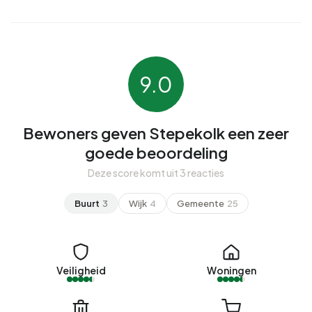
9.0
Bewoners geven Stepekolk een zeer
goede beoordeling
Deze score komt uit 3 reacties
Buurt
3
Wijk
4
Gemeente
25
Veiligheid
Woningen