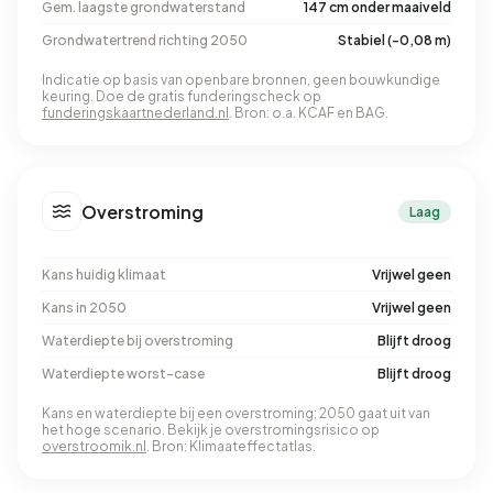
Gem. laagste grondwaterstand
147 cm onder maaiveld
Grondwatertrend richting 2050
Stabiel (-0,08 m)
Indicatie op basis van openbare bronnen, geen bouwkundige
keuring. Doe de gratis funderingscheck op
funderingskaartnederland.nl
. Bron: o.a. KCAF en BAG.
Overstroming
Laag
Kans huidig klimaat
Vrijwel geen
Kans in 2050
Vrijwel geen
Waterdiepte bij overstroming
Blijft droog
Waterdiepte worst-case
Blijft droog
Kans en waterdiepte bij een overstroming; 2050 gaat uit van
het hoge scenario. Bekijk je overstromingsrisico op
overstroomik.nl
. Bron: Klimaateffectatlas.