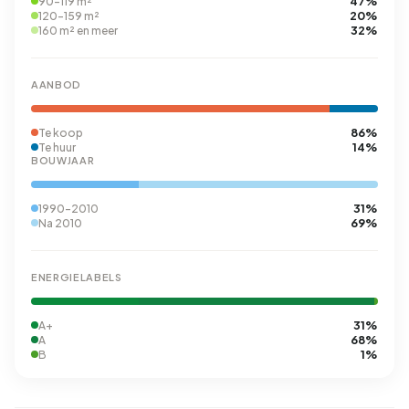
47%
90-119 m²
20%
120-159 m²
32%
160 m² en meer
AANBOD
86%
Te koop
14%
Te huur
BOUWJAAR
31%
1990-2010
69%
Na 2010
ENERGIELABELS
31%
A+
68%
A
1%
B