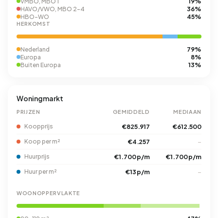
19%
VMBO, MBO 1
36%
HAVO/VWO, MBO 2-4
45%
HBO-WO
HERKOMST
79%
Nederland
8%
Europa
13%
Buiten Europa
Woningmarkt
PRIJZEN
GEMIDDELD
MEDIAAN
Koopprijs
€825.917
€612.500
Koop per m²
€4.257
–
Huurprijs
€1.700 p/m
€1.700 p/m
Huur per m²
€13 p/m
–
WOONOPPERVLAKTE