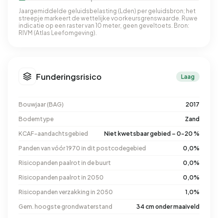
Jaargemiddelde geluidsbelasting (Lden) per geluidsbron; het
streepje markeert de wettelijke voorkeursgrenswaarde. Ruwe
indicatie op een raster van 10 meter, geen geveltoets. Bron:
RIVM (Atlas Leefomgeving).
Funderingsrisico
Laag
Bouwjaar (BAG)
2017
Bodemtype
Zand
KCAF-aandachtsgebied
Niet kwetsbaar gebied – 0-20 %
Panden van vóór 1970 in dit postcodegebied
0,0%
Risicopanden paalrot in de buurt
0,0%
Risicopanden paalrot in 2050
0,0%
Risicopanden verzakking in 2050
1,0%
Gem. hoogste grondwaterstand
34 cm onder maaiveld