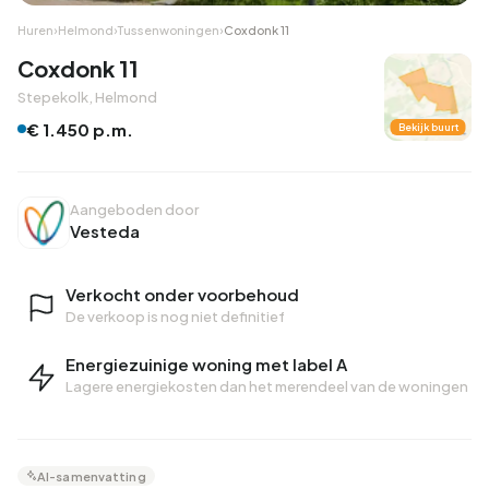
Huren
›
Helmond
›
Tussenwoningen
›
Coxdonk 11
Coxdonk 11
Stepekolk, Helmond
€ 1.450 p.m.
Bekijk buurt
Aangeboden door
Vesteda
Verkocht onder voorbehoud
De verkoop is nog niet definitief
Energiezuinige woning met label A
Lagere energiekosten dan het merendeel van de woningen
AI-samenvatting