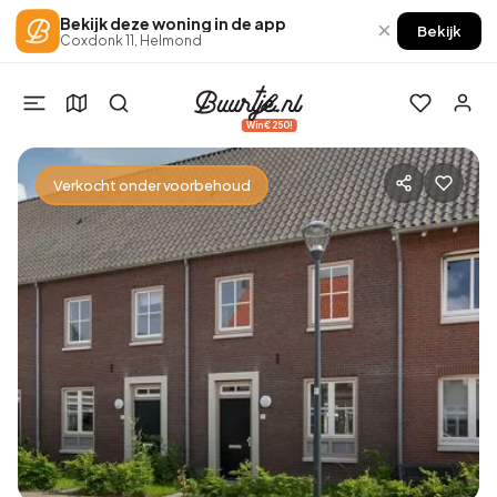
Bekijk deze woning in de app
×
Bekijk
Coxdonk 11, Helmond
Win €250!
Verkocht onder voorbehoud