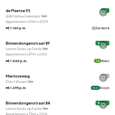
de Plaetse 93
A
Onder optie
vb&t Verhuurmakelaars
1 bron
Appartement
•
101m²
•
2009
-
€ 1.140 p.m.
De Veste
Binnendongenstraat 8F
A+++
Lemon Suites op Funda
1 bron
Appartement
•
87m²
•
2024
QUICKLANE™
€ 1.440 p.m.
West
7.8
Betaald reageren
Mierloseweg
-
Direct Wonen
1 bron
€ 1.495 p.m.
Kroon
10.0
Binnendongenstraat 8A
A+++
Onder optie
Lemon Suites op Funda
1 bron
Appartement
•
79m²
•
2024