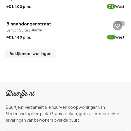
€ 1.400 p.m.
West
7.8
QUICKLANE™
Binnendongenstraat
-
Lemon Suites
3 bronnen
€ 1.440 p.m.
West
7.8
Bekijk meer woningen
Buurtje.nl verzamelt alle huur- en koopwoningen van
Nederland op één plek. Gratis zoeken, gratis alerts, en echte
ervaringen van bewoners over de buurt.