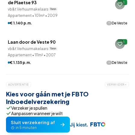
de Plaetse 93
A
Onder optie
vb&t Verhuurmakelaars
1 bron
Appartement
•
101m²
•
2009
-
€ 1.140 p.m.
De Veste
Laan door de Veste 90
A
vb&t Verhuurmakelaars
1 bron
Appartement
•
111m²
•
2007
-
€ 1.135 p.m.
De Veste
ADVERTENTIE
VERWIJDER
Kies voor gáán met je FBTO
Inboedelverzekering
Verzeker je spullen
Aanpassen wanneer je wilt
Sluit verzekering af
in 5 minuten