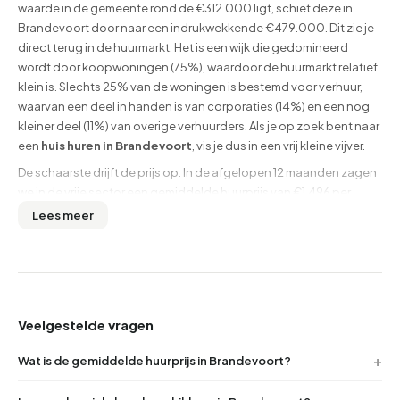
waarde in de gemeente rond de €312.000 ligt, schiet deze in
Brandevoort door naar een indrukwekkende €479.000. Dit zie je
direct terug in de huurmarkt. Het is een wijk die gedomineerd
wordt door koopwoningen (75%), waardoor de huurmarkt relatief
klein is. Slechts 25% van de woningen is bestemd voor verhuur,
waarvan een deel in handen is van corporaties (14%) en een nog
kleiner deel (11%) van overige verhuurders. Als je op zoek bent naar
een
huis huren in Brandevoort
, vis je dus in een vrij kleine vijver.
De schaarste drijft de prijs op. In de afgelopen 12 maanden zagen
we in de vrije sector een gemiddelde huurprijs van €1.496 per
maand. Dat is fors, zeker als je het afzet tegen het gemiddelde
Lees meer
inkomen in de wijk (€46.900), dat overigens ook beduidend
hoger ligt dan in de rest van de stad. De bandbreedte is groot: je
vindt hier soms aanbod vanaf €1.125, maar uitschieters naar
€2.395 per maand zijn voor de grotere vrijstaande woningen geen
uitzondering. Er werden het afgelopen jaar slechts 40 woningen
Veelgestelde vragen
verhuurd in de vrije sector, wat neerkomt op minder dan één
nieuwe kans per week. Voor een breder en vaak voordeliger
Wat is de gemiddelde huurprijs in Brandevoort?
aanbod kun je het beste kijken naar de algemene pagina voor
huurwoningen in Helmond
, waar de doorloopsnelheid vaak wat