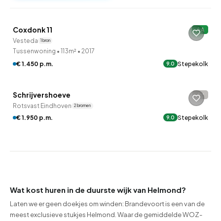
Coxdonk 11
A
Verkocht onder voorbehoud
Vesteda
1 bron
Tussenwoning
•
113m²
•
2017
€ 1.450 p.m.
Stepekolk
9.0
QUICKLANE™
Schrijvershoeve
-
Rotsvast Eindhoven
2 bronnen
€ 1.950 p.m.
Stepekolk
9.0
Wat kost huren in de duurste wijk van Helmond?
Laten we er geen doekjes om winden: Brandevoort is een van de
meest exclusieve stukjes Helmond. Waar de gemiddelde WOZ-