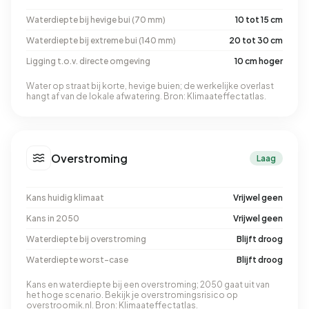
Waterdiepte bij hevige bui (70 mm)
10 tot 15 cm
Waterdiepte bij extreme bui (140 mm)
20 tot 30 cm
Ligging t.o.v. directe omgeving
10 cm hoger
Water op straat bij korte, hevige buien; de werkelijke overlast
hangt af van de lokale afwatering. Bron: Klimaateffectatlas.
Overstroming
Laag
Kans huidig klimaat
Vrijwel geen
Kans in 2050
Vrijwel geen
Waterdiepte bij overstroming
Blijft droog
Waterdiepte worst-case
Blijft droog
Kans en waterdiepte bij een overstroming; 2050 gaat uit van
het hoge scenario. Bekijk je overstromingsrisico op
overstroomik.nl
. Bron: Klimaateffectatlas.