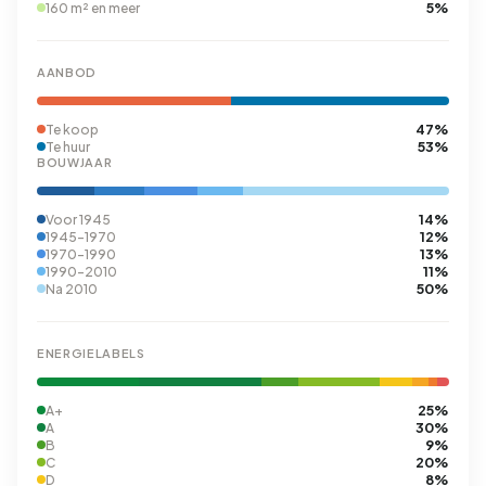
5%
160 m² en meer
AANBOD
47%
Te koop
53%
Te huur
BOUWJAAR
14%
Voor 1945
12%
1945-1970
13%
1970-1990
11%
1990-2010
50%
Na 2010
ENERGIELABELS
25%
A+
30%
A
9%
B
20%
C
8%
D