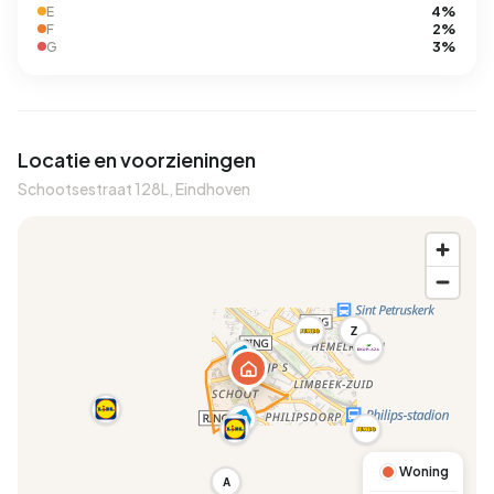
4%
E
2%
F
3%
G
Locatie en voorzieningen
Schootsestraat 128L, Eindhoven
Z
Woning
A