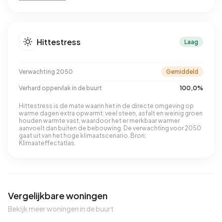
Hittestress
Laag
Verwachting 2050
Gemiddeld
Verhard oppervlak in de buurt
100,0%
Hittestress is de mate waarin het in de directe omgeving op
warme dagen extra opwarmt: veel steen, asfalt en weinig groen
houden warmte vast, waardoor het er merkbaar warmer
aanvoelt dan buiten de bebouwing. De verwachting voor 2050
gaat uit van het hoge klimaatscenario. Bron:
Klimaateffectatlas.
Vergelijkbare woningen
Bekijk meer woningen in de buurt
QUICKLANE™