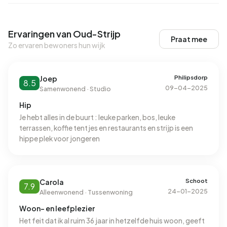
Ervaringen van Oud-Strijp
Praat mee
Zo ervaren bewoners hun wijk
Philipsdorp
Joep
8.5
09-04-2025
Samenwonend · Studio
Hip
Je hebt alles in de buurt : leuke parken, bos, leuke
terrassen, koffie tentjes en restaurants en strijp is een
hippe plek voor jongeren
Schoot
Carola
7.9
24-01-2025
Alleenwonend · Tussenwoning
Woon- en leefplezier
Het feit dat ik al ruim 36 jaar in hetzelfde huis woon, geeft