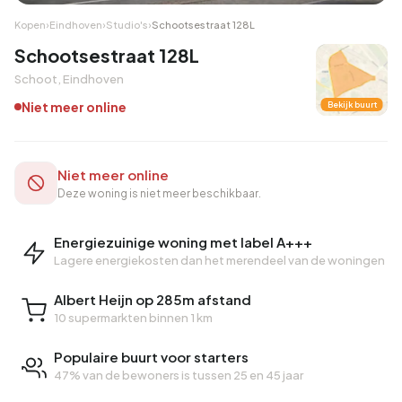
Kopen
›
Eindhoven
›
Studio's
›
Schootsestraat 128L
Schootsestraat 128L
Schoot, Eindhoven
Niet meer online
Bekijk buurt
Niet meer online
Deze woning is niet meer beschikbaar.
Energiezuinige woning met label A+++
Lagere energiekosten dan het merendeel van de woningen
Albert Heijn op 285m afstand
10 supermarkten binnen 1 km
Populaire buurt voor starters
47% van de bewoners is tussen 25 en 45 jaar