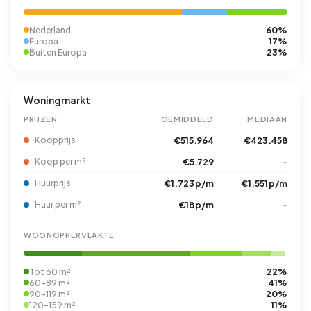
60%
Nederland
17%
Europa
23%
Buiten Europa
Woningmarkt
PRIJZEN
GEMIDDELD
MEDIAAN
Koopprijs
€515.964
€423.458
Koop per m²
€5.729
–
Huurprijs
€1.723 p/m
€1.551 p/m
Huur per m²
€18 p/m
–
WOONOPPERVLAKTE
22%
Tot 60 m²
41%
60-89 m²
20%
90-119 m²
11%
120-159 m²