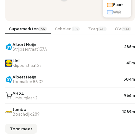
Buurt
Wijk
Supermarkten
Scholen
Zorg
OV
66
83
60
241
Albert Heijn
285m
Strijpsestraat 137A
Lidl
411m
Klipperstraat 2a
Albert Heijn
504m
Torenallee 86 02
AH XL
966m
Limburglaan 2
Jumbo
1089m
Boschdijk 289
Toon meer