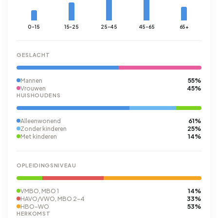
0-15
15-25
25-45
45-65
65+
GESLACHT
55%
Mannen
45%
Vrouwen
HUISHOUDENS
61%
Alleenwonend
25%
Zonder kinderen
14%
Met kinderen
OPLEIDINGSNIVEAU
14%
VMBO, MBO 1
33%
HAVO/VWO, MBO 2-4
53%
HBO-WO
HERKOMST