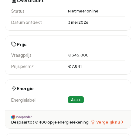
Overdracht
Status
Niet meer online
Datum ontdekt
3 mei 2026
Prijs
Vraagprijs
€ 345.000
Prijs per m²
€ 7.841
Energie
Energielabel
A+++
Vergelijk nu
Bespaar tot € 400 op je energierekening