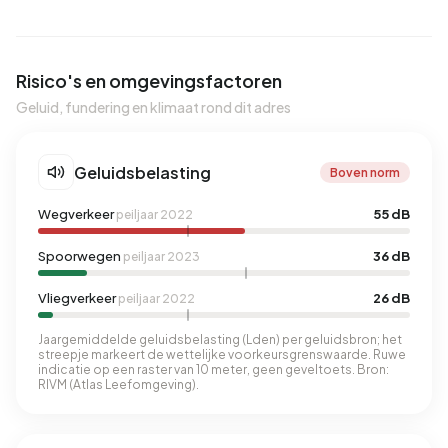
Risico's en omgevingsfactoren
Geluid, fundering en klimaat rond dit adres
Geluidsbelasting
Boven norm
Wegverkeer
55 dB
peiljaar 2022
Spoorwegen
36 dB
peiljaar 2023
Vliegverkeer
26 dB
peiljaar 2022
Jaargemiddelde geluidsbelasting (Lden) per geluidsbron; het
streepje markeert de wettelijke voorkeursgrenswaarde. Ruwe
indicatie op een raster van 10 meter, geen geveltoets. Bron:
RIVM (Atlas Leefomgeving).