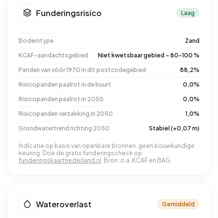
Funderingsrisico
Laag
Bodemtype
Zand
KCAF-aandachtsgebied
Niet kwetsbaar gebied – 80-100 %
Panden van vóór 1970 in dit postcodegebied
88,2%
Risicopanden paalrot in de buurt
0,0%
Risicopanden paalrot in 2050
0,0%
Risicopanden verzakking in 2050
1,0%
Grondwatertrend richting 2050
Stabiel (+0,07 m)
Indicatie op basis van openbare bronnen, geen bouwkundige
keuring. Doe de gratis funderingscheck op
funderingskaartnederland.nl
. Bron: o.a. KCAF en BAG.
Wateroverlast
Gemiddeld