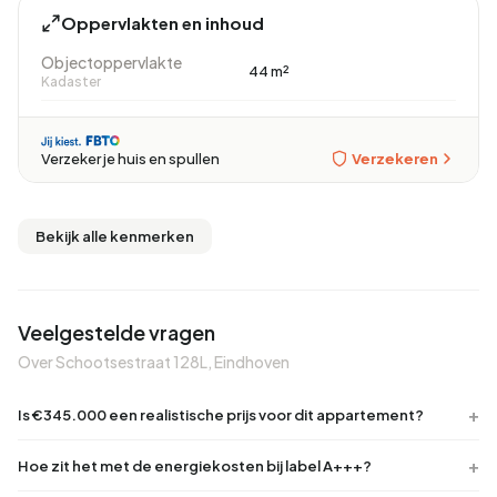
Oppervlakten en inhoud
Objectoppervlakte
44 m²
Kadaster
Verzekeren
Verzeker je huis en spullen
Bekijk alle kenmerken
Veelgestelde vragen
Over Schootsestraat 128L, Eindhoven
Is €345.000 een realistische prijs voor dit appartement?
Hoe zit het met de energiekosten bij label A+++?