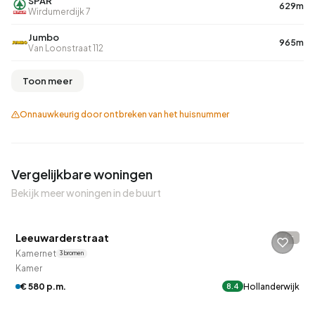
SPAR
629m
Wirdumerdijk 7
Jumbo
965m
Van Loonstraat 112
Toon meer
Onnauwkeurig door ontbreken van het huisnummer
Vergelijkbare woningen
QUICKLANE™
Bekijk meer woningen in de buurt
Betaald reageren
Leeuwarderstraat
-
Kamernet
3 bronnen
Kamer
€ 580 p.m.
Hollanderwijk
8.4
QUICKLANE™