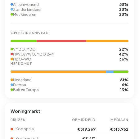
53%
Alleenwonend
23%
Zonder kinderen
23%
Met kinderen
OPLEIDINGSNIVEAU
22%
VMBO, MBO 1
42%
HAVO/VWO, MBO 2-4
36%
HBO-WO
HERKOMST
81%
Nederland
6%
Europa
13%
Buiten Europa
Woningmarkt
PRIJZEN
GEMIDDELD
MEDIAAN
Koopprijs
€319.269
€313.962
Koop per m²
€3.231
–