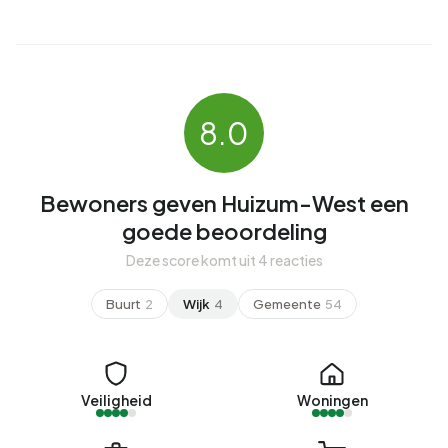
8.0
Bewoners geven Huizum-West een
goede beoordeling
Deze score komt uit 4 reacties
Buurt
2
Wijk
4
Gemeente
54
Veiligheid
Woningen