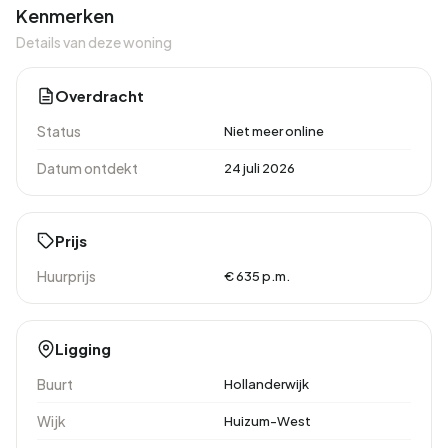
Kenmerken
Details van deze woning
Overdracht
Status
Niet meer online
Datum ontdekt
24 juli 2026
Prijs
Huurprijs
€ 635 p.m.
Ligging
Buurt
Hollanderwijk
Wijk
Huizum-West