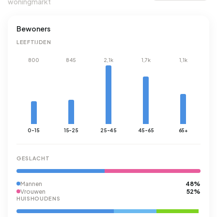
woningmarkt
Bewoners
LEEFTIJDEN
800
845
2,1k
1,7k
1,1k
0-15
15-25
25-45
45-65
65+
GESLACHT
48%
Mannen
52%
Vrouwen
HUISHOUDENS