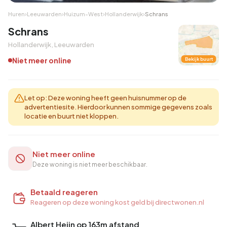
Huren
›
Leeuwarden
›
Huizum-West
›
Hollanderwijk
›
Schrans
Schrans
Hollanderwijk, Leeuwarden
Niet meer online
Bekijk buurt
Let op: Deze woning heeft geen huisnummer op de
advertentiesite. Hierdoor kunnen sommige gegevens zoals
locatie en buurt niet kloppen.
Niet meer online
Deze woning is niet meer beschikbaar.
Betaald reageren
Reageren op deze woning kost geld bij directwonen.nl
Albert Heijn op 163m afstand