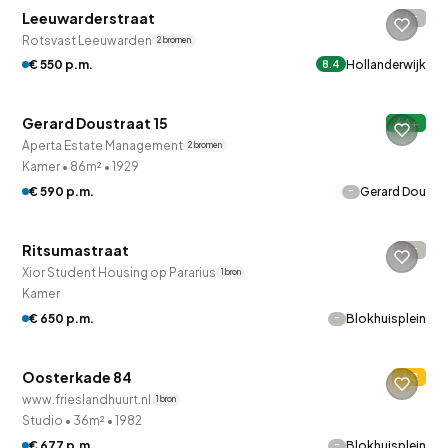
Leeuwarderstraat
-
Rotsvast Leeuwarden
2 bronnen
€ 550 p.m.
Hollanderwijk
8.4
QUICKLANE™
Gerard Doustraat 15
A+
Aperta Estate Management
2 bronnen
Kamer
•
86m²
•
1929
-
€ 590 p.m.
Gerard Dou
Ritsumastraat
-
Xior Student Housing op Pararius
1 bron
QUICKLANE™
Kamer
-
€ 650 p.m.
Blokhuisplein
Woningcorporatie
Oosterkade 84
C
www.frieslandhuurt.nl
1 bron
Studio
•
36m²
•
1982
-
€ 677 p.m.
Blokhuisplein