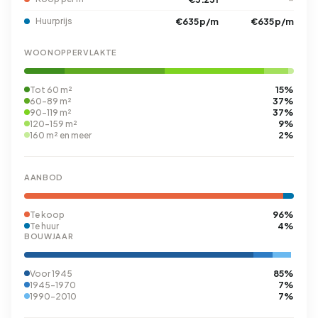
Huurprijs
€635 p/m
€635 p/m
WOONOPPERVLAKTE
15%
Tot 60 m²
37%
60-89 m²
37%
90-119 m²
9%
120-159 m²
2%
160 m² en meer
AANBOD
96%
Te koop
4%
Te huur
BOUWJAAR
85%
Voor 1945
7%
1945-1970
7%
1990-2010