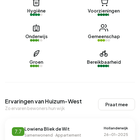
Hygiëne
Voorzieningen
Onderwijs
Gemeenschap
Groen
Bereikbaarheid
Ervaringen van Huizum-West
Praat mee
Zo ervaren bewoners hun wijk
Hollanderwijk
Lowiena Bliek de Wit
7.7
26-01-2025
Samenwonend · Appartement