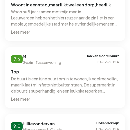
Woont in een stad,maar lijkt wel een dorp,heerlijk
Woon nu 5 jaar samen met mijn man in
Leeuwarden,hebben het hier reuze naar de zin Het is een
mooie ,gemoedelijke stad met hele vriendelijke mensen
van klein naar groot
Lees meer
Jan van Scorelbuurt
M
7.6
10-12-2024
Gezin · Tussenwoning
Top
De buurt is een fijne buurt om in te wonen, ik voel me veilig,
maar ik laat mijn fiets niet buiten staan. De supermarkt in
de buurt is super handig, en een leuk skatepark en
speeltuin dichtbij voor de kinderen
Lees meer
Hollanderwijk
Hilliezondervan
9.0
08-12-2024
Alleenwonend · Overig