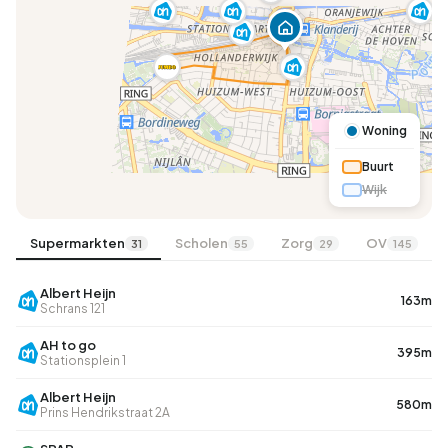
Woning
Buurt
Wijk
Supermarkten
Scholen
Zorg
OV
31
55
29
145
Albert Heijn
163m
Schrans 121
AH to go
395m
Stationsplein 1
Albert Heijn
580m
Prins Hendrikstraat 2A