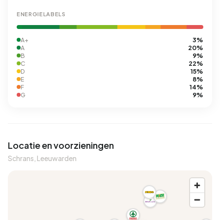
ENERGIELABELS
3%
A+
20%
A
9%
B
22%
C
15%
D
8%
E
14%
F
9%
G
Locatie en voorzieningen
Schrans, Leeuwarden