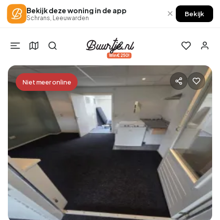
Bekijk deze woning in de app
×
Bekijk
Schrans, Leeuwarden
Win €250!
Niet meer online