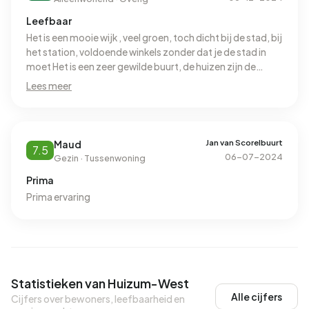
Leefbaar
Het is een mooie wijk , veel groen, toch dicht bij de stad, bij
het station, voldoende winkels zonder dat je de stad in
moet Het is een zeer gewilde buurt, de huizen zijn de
laatste jaren toekomst bestendig gemaakt Ik woon hier al
Lees meer
45 jaar. Het was toen een krot, en nu een heel klein paleisje
Jan van Scorelbuurt
Maud
7.5
06-07-2024
Gezin · Tussenwoning
Prima
Prima ervaring
Statistieken van Huizum-West
Alle cijfers
Cijfers over bewoners, leefbaarheid en