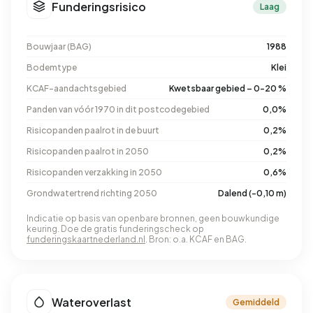
Funderingsrisico
Laag
Bouwjaar (BAG)
1988
Bodemtype
Klei
KCAF-aandachtsgebied
Kwetsbaar gebied – 0-20 %
Panden van vóór 1970 in dit postcodegebied
0,0%
Risicopanden paalrot in de buurt
0,2%
Risicopanden paalrot in 2050
0,2%
Risicopanden verzakking in 2050
0,6%
Grondwatertrend richting 2050
Dalend (-0,10 m)
Indicatie op basis van openbare bronnen, geen bouwkundige
keuring. Doe de gratis funderingscheck op
funderingskaartnederland.nl
. Bron: o.a. KCAF en BAG.
Wateroverlast
Gemiddeld