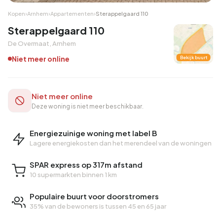
Kopen
›
Arnhem
›
Appartementen
›
Sterappelgaard 110
Sterappelgaard 110
De Overmaat, Arnhem
Niet meer online
Bekijk buurt
Niet meer online
Deze woning is niet meer beschikbaar.
Energiezuinige woning met label B
Lagere energiekosten dan het merendeel van de woningen
SPAR express op 317m afstand
10 supermarkten binnen 1 km
Populaire buurt voor doorstromers
35% van de bewoners is tussen 45 en 65 jaar