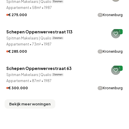
Spitman Makelaars | Qualis
3 bronnen
Appartement
•
58m²
•
1987
-
€ 275.000
Kronenburg
QUICKLANE™
Schepen Oppenwervestraat 113
A
Verkocht onder voorbehoud
Spitman Makelaars | Qualis
2 bronnen
Appartement
•
73m²
•
1987
-
€ 285.000
Kronenburg
QUICKLANE™
Schepen Oppenwervestraat 63
A
Verkocht onder voorbehoud
Spitman Makelaars | Qualis
2 bronnen
Appartement
•
87m²
•
1987
-
€ 300.000
Kronenburg
Bekijk meer woningen