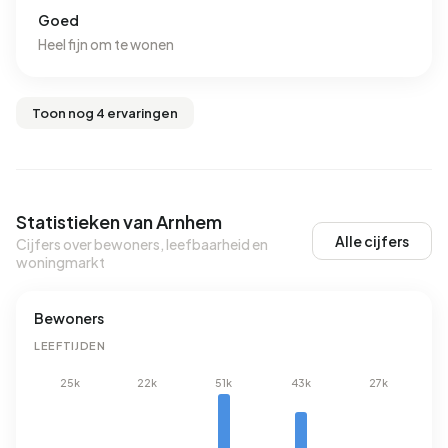
Goed
Heel fijn om te wonen
Toon nog 4 ervaringen
Statistieken van Arnhem
Alle cijfers
Cijfers over bewoners, leefbaarheid en
woningmarkt
Bewoners
LEEFTIJDEN
25k
22k
51k
43k
27k