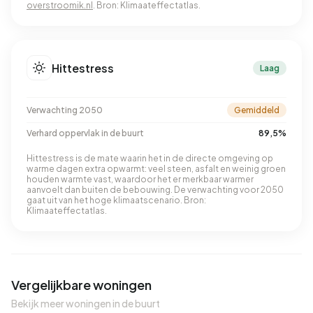
overstroomik.nl
. Bron: Klimaateffectatlas.
Hittestress
Laag
Verwachting 2050
Gemiddeld
Verhard oppervlak in de buurt
89,5%
Hittestress is de mate waarin het in de directe omgeving op
warme dagen extra opwarmt: veel steen, asfalt en weinig groen
houden warmte vast, waardoor het er merkbaar warmer
aanvoelt dan buiten de bebouwing. De verwachting voor 2050
gaat uit van het hoge klimaatscenario. Bron:
Klimaateffectatlas.
Vergelijkbare woningen
Bekijk meer woningen in de buurt
QUICKLANE™