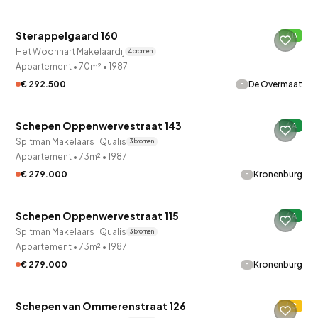
Sterappelgaard 160
B
Verkocht onder voorbehoud
Het Woonhart Makelaardij
4 bronnen
Appartement
•
70m²
•
1987
-
€ 292.500
De Overmaat
QUICKLANE™
Schepen Oppenwervestraat 143
A
Spitman Makelaars | Qualis
3 bronnen
Appartement
•
73m²
•
1987
-
€ 279.000
Kronenburg
QUICKLANE™
Schepen Oppenwervestraat 115
A
Spitman Makelaars | Qualis
3 bronnen
Appartement
•
73m²
•
1987
-
€ 279.000
Kronenburg
QUICKLANE™
Schepen van Ommerenstraat 126
C