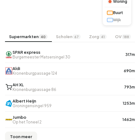
Woning
Buurt
Wijk
Supermarkten
Scholen
Zorg
OV
40
67
41
188
SPAR express
317m
Burgemeester Matsersingel 30
Aldi
690m
Kronenburgpassage 124
AH XL
793m
Kronenburgpassage 86
Albert Heijn
1253m
Groningensingel 959
Jumbo
1462m
Op het Toneel 2
Toon meer