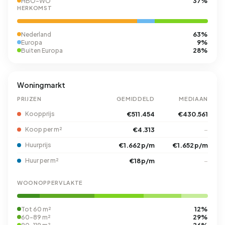
37%
HBO-WO
HERKOMST
63%
Nederland
9%
Europa
28%
Buiten Europa
Woningmarkt
PRIJZEN
GEMIDDELD
MEDIAAN
Koopprijs
€511.454
€430.561
Koop per m²
€4.313
–
Huurprijs
€1.662 p/m
€1.652 p/m
Huur per m²
€18 p/m
–
WOONOPPERVLAKTE
12%
Tot 60 m²
29%
60-89 m²