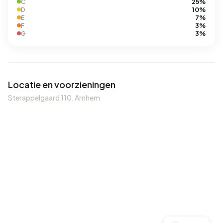
25%
C
10%
D
7%
E
3%
F
3%
G
Locatie en voorzieningen
Sterappelgaard 110, Arnhem