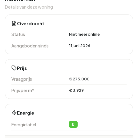
Details van deze woning
Overdracht
Status
Niet meer online
Aangeboden sinds
11 juni 2026
Prijs
Vraagprijs
€ 275.000
Prijs per m²
€ 3.929
Energie
Energielabel
B