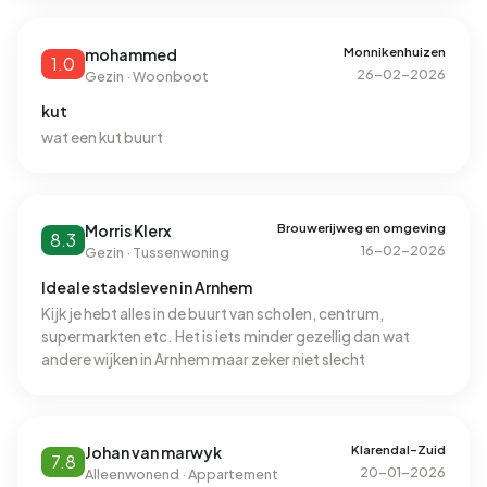
Monnikenhuizen
mohammed
1.0
26-02-2026
Gezin · Woonboot
kut
wat een kut buurt
Brouwerijweg en omgeving
Morris Klerx
8.3
16-02-2026
Gezin · Tussenwoning
Ideale stadsleven in Arnhem
Kijk je hebt alles in de buurt van scholen, centrum,
supermarkten etc. Het is iets minder gezellig dan wat
andere wijken in Arnhem maar zeker niet slecht
Klarendal-Zuid
Johan van marwyk
7.8
20-01-2026
Alleenwonend · Appartement