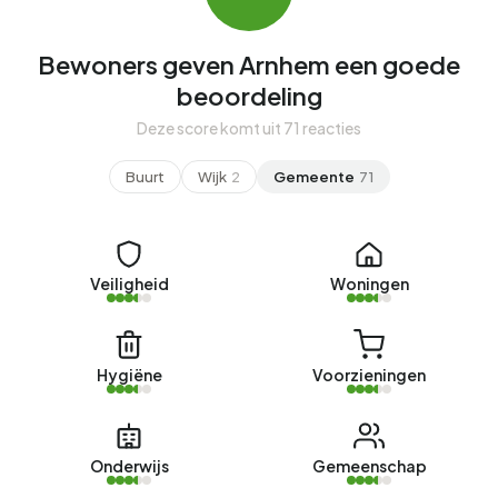
Bewoners geven Arnhem een goede
beoordeling
Deze score komt uit 71 reacties
Buurt
Wijk
2
Gemeente
71
Veiligheid
Woningen
Hygiëne
Voorzieningen
Onderwijs
Gemeenschap