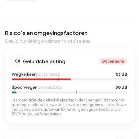
Risico's en omgevingsfactoren
Geluid, fundering en klimaat rond dit adres
Geluidsbelasting
Boven norm
Wegverkeer
53 dB
peiljaar 2022
Spoorwegen
30 dB
peiljaar 2023
Jaargemiddelde geluidsbelasting (Lden) per geluidsbron; het
streepje markeert de wettelijke voorkeursgrenswaarde. Ruwe
indicatie op een raster van 10 meter, geen geveltoets. Bron:
RIVM (Atlas Leefomgeving).