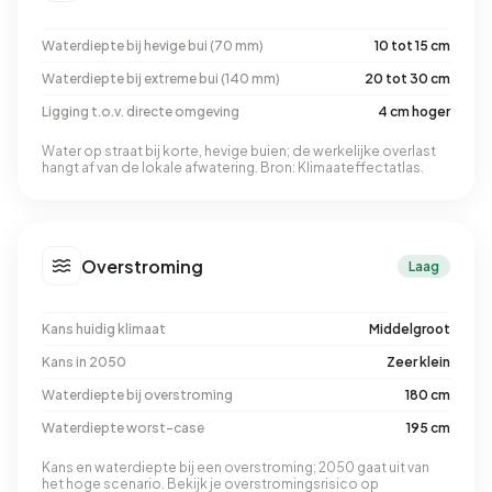
Waterdiepte bij hevige bui (70 mm)
10 tot 15 cm
Waterdiepte bij extreme bui (140 mm)
20 tot 30 cm
Ligging t.o.v. directe omgeving
4 cm hoger
Water op straat bij korte, hevige buien; de werkelijke overlast
hangt af van de lokale afwatering. Bron: Klimaateffectatlas.
Overstroming
Laag
Kans huidig klimaat
Middelgroot
Kans in 2050
Zeer klein
Waterdiepte bij overstroming
180 cm
Waterdiepte worst-case
195 cm
Kans en waterdiepte bij een overstroming; 2050 gaat uit van
het hoge scenario. Bekijk je overstromingsrisico op