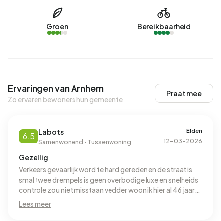
Groen
Bereikbaarheid
Ervaringen van Arnhem
Praat mee
Zo ervaren bewoners hun gemeente
Elden
Labots
6.5
12-03-2026
Samenwonend · Tussenwoning
Gezellig
Verkeers gevaarlijk word te hard gereden en de straat is
smal twee drempels is geen overbodige luxe en snelheids
controle zou niet misstaan vedder woon ik hier al 46 jaar
met veel plezier de buurt is gezellig
Lees meer