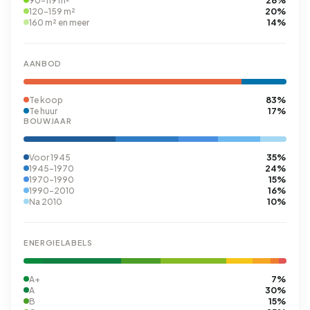
26%
90-119 m²
20%
120-159 m²
14%
160 m² en meer
AANBOD
83%
Te koop
17%
Te huur
BOUWJAAR
35%
Voor 1945
24%
1945-1970
15%
1970-1990
16%
1990-2010
10%
Na 2010
ENERGIELABELS
7%
A+
30%
A
15%
B