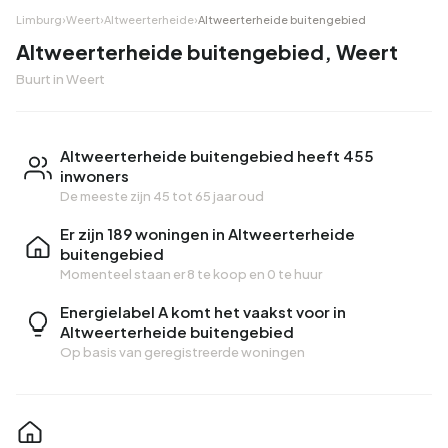
Limburg
›
Weert
›
Altweerterheide
›
Altweerterheide buitengebied
Altweerterheide buitengebied, Weert
Buurt in Weert
Altweerterheide buitengebied heeft 455
inwoners
De meeste zijn 45 tot 65 jaar oud
Er zijn 189 woningen in Altweerterheide
buitengebied
Momenteel staan er
8 te koop
en
0 te huur
Energielabel A komt het vaakst voor in
Altweerterheide buitengebied
Op basis van geregistreerde woningen