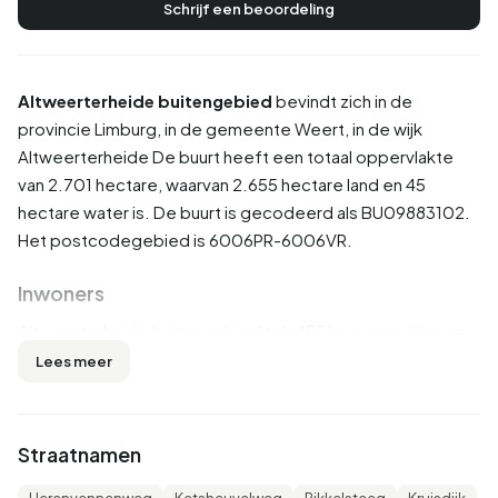
Schrijf een beoordeling
Altweerterheide buitengebied
bevindt zich in de
provincie
Limburg
, in de gemeente
Weert
, in de wijk
Altweerterheide
De buurt heeft een totaal oppervlakte
van 2.701 hectare, waarvan 2.655 hectare land en 45
hectare water is. De buurt is gecodeerd als BU09883102.
Het postcodegebied is 6006PR-6006VR.
Inwoners
Altweerterheide buitengebied telt 455 inwoners. Hiervan
is 50,5% man en 48,4% vrouw. De meeste inwoners zijn 45
Lees meer
tot 65 jaar (37,4%). De overige leeftijden zijn 26,4% voor
'65 jaar of ouder', 14,3% voor '25 tot 45 jaar', 12,1% voor '0
tot 15 jaar' en 9,9% voor '15 tot 25 jaar'. Van de inwoners is
Straatnamen
37,4% is ongehuwd, 48,4% is gehuwd, 8,8% is gescheiden
en 6,6% is verweduwd. 400 inwoners komen uit