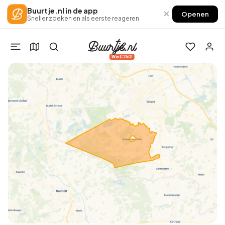
Buurtje.nl in de app
×
Openen
Sneller zoeken en als eerste reageren
Win €250!