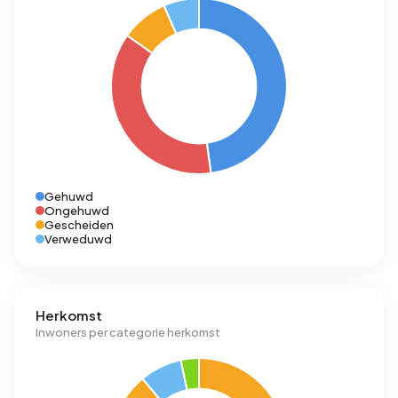
Gehuwd
Ongehuwd
Gescheiden
Verweduwd
Herkomst
Inwoners per categorie herkomst