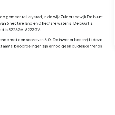
in de gemeente
Lelystad
, in de wijk
Zuiderzeewijk
De buurt
an 6 hectare land en 0 hectare water is. De buurt is
ed is 8223GA-8223GV.
ende met een score van 6.0. De inwoner beschrijft deze
rkt aantal beoordelingen zijn er nog geen duidelijke trends
en 44,8% vrouw. De meeste inwoners zijn 25 tot 45 jaar
tot 65 jaar', 14,3% voor '0 tot 15 jaar', 9,5% voor '15 tot 25
oners is 63,8% is ongehuwd, 23,8% is gehuwd, 9,5% is
 komen uit Nederland, 150 komen uit Europa en 160
an zijn eenpersoonshuishoudens, 22,4% huishoudens zonder