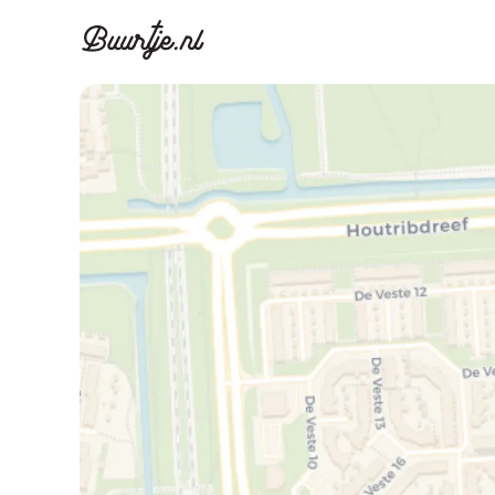
Ontdek Ams
Ontd
Grachtengordel, J
Gracht
Koopwoningen
Huu
Appartementen
Appar