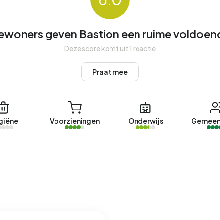
n
. De nieuwste aangeboden woning is
Bastion 345
door De
ewoners geven Bastion een ruime voldoen
fgelopen jaar zijn er 4 woningen verkocht in Bastion. Een
Deze score komt uit 1 reactie
n Bastion was afgelopen jaar €241.250. Dit is 6% hoger
Praat mee
e gemiddelde vraagprijs per m² perceel is €3.891.
entelijke woning is
Bastion 323
aangeboden door Van der
giëne
Voorzieningen
Onderwijs
Gemeen
gelopen jaar zijn er 4 woningen verhuurd in Bastion. Een
Bastion was afgelopen jaar €1.095 per maand. Per m²
treerd energielabel. De meest voorkomende labels zijn C