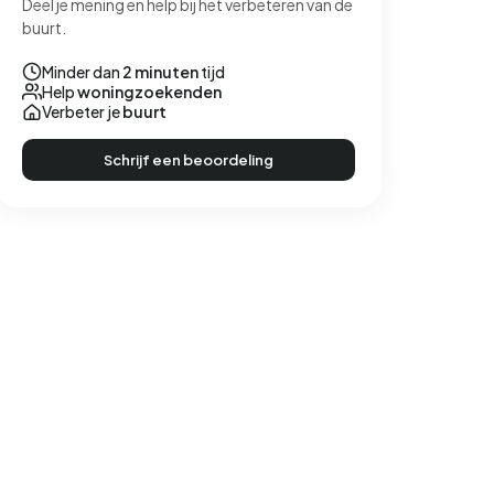
Deel je mening en help bij het verbeteren van de
buurt.
Minder dan
2 minuten
tijd
Help
woningzoekenden
Verbeter je
buurt
Schrijf een beoordeling