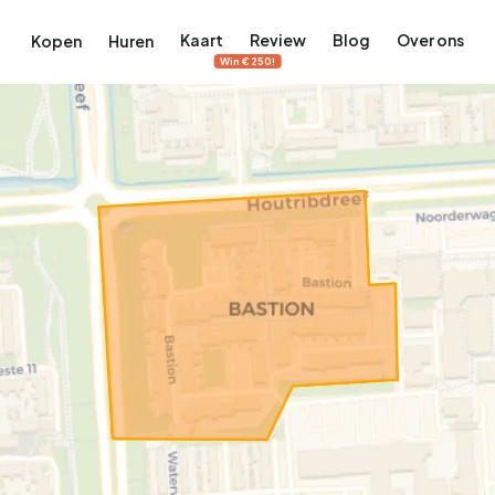
Kaart
Review
Blog
Over ons
Kopen
Huren
Win €250!
terdam
ek Amsterdam
ordaan, De Pijp en meer
engordel, Jordaan, De Pijp en meer
 in Amsterdam
rwoningen in Amsterdam
Bekijk op de kaart
Bekijk op de kaart
5.640
2.471
460
65
371
tementen
Studio's
Studio's
Tussenwoning
Tussenwoning