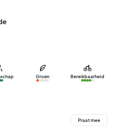
de
schap
Groen
Bereikbaarheid
Praat mee