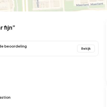
99
9
25
312
83
oning
2-onder-1-kap
Kamers
Vrijstaand
 fijn”
de beoordeling
Bekijk
astion