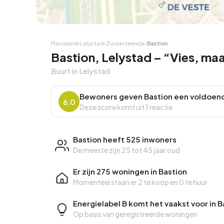
Hoekwoning
Hoekw
Flevoland
›
Lelystad
›
Zuiderzeewijk
›
Bastion
Bastion, Lelystad – “Vies, maar
Buurt in Lelystad
Bewoners geven Bastion een voldoen
6.0
Deze score komt uit 1 reactie
Bastion heeft 525 inwoners
De meeste zijn 25 tot 45 jaar oud
Er zijn 275 woningen in Bastion
Momenteel staan er
2 te koop
en
0 te huur
Energielabel B komt het vaakst voor in B
Op basis van geregistreerde woningen