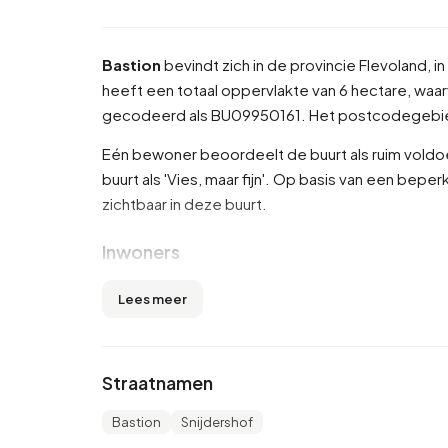
Bastion
bevindt zich in de provincie
Flevoland
, 
heeft een totaal oppervlakte van 6 hectare, waarv
gecodeerd als BU09950161. Het postcodegebi
Eén bewoner beoordeelt de buurt als ruim voldo
buurt als 'Vies, maar fijn'. Op basis van een bepe
zichtbaar in deze buurt.
Inwoners
Bastion telt 525 inwoners. Hiervan is 55,2% man 
Lees meer
(40,0%). De overige leeftijden zijn 26,7% voor '45 
jaar' en 9,5% voor '65 jaar of ouder'. Van de inw
gescheiden en 2,9% is verweduwd. 220 inwoners
Straatnamen
komen uit landen buiten Europa.
Bastion
Snijdershof
Er zijn 290 huishoudens in Bastion. 56,9% daarv