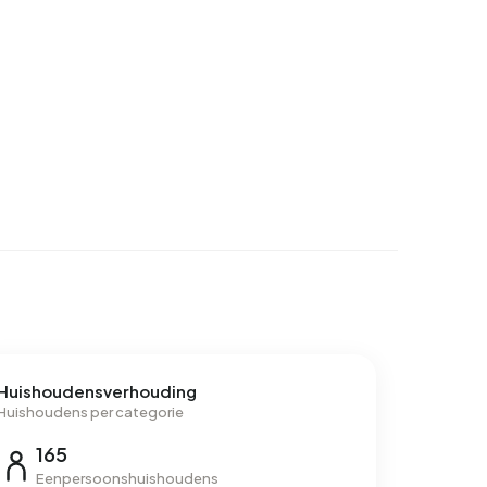
Huishoudensverhouding
Huishoudens per categorie
165
Eenpersoonshuishoudens