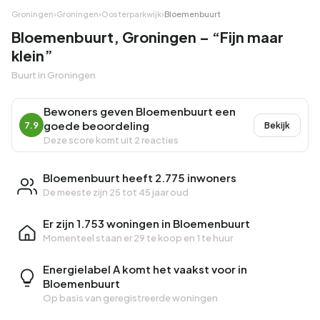
Groningen
›
Groningen
›
Oosterparkwijk
›
Bloemenbuurt
Bloemenbuurt, Groningen – “Fijn maar
klein”
Buurt in Groningen
Bewoners geven Bloemenbuurt een
goede beoordeling
7.9
Bekijk
Deze score komt uit 2 reacties
Bloemenbuurt heeft 2.775 inwoners
De meeste zijn 25 tot 45 jaar oud
Er zijn 1.753 woningen in Bloemenbuurt
Momenteel staan er
29 te koop
en
1 te huur
Energielabel A komt het vaakst voor in
Bloemenbuurt
Op basis van geregistreerde woningen