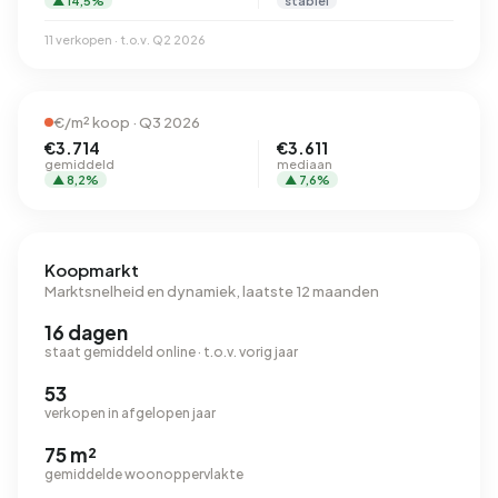
▲ 14,5%
stabiel
11 verkopen · t.o.v. Q2 2026
€/m² koop · Q3 2026
€3.714
€3.611
gemiddeld
mediaan
▲ 8,2%
▲ 7,6%
Koopmarkt
Marktsnelheid en dynamiek, laatste 12 maanden
16 dagen
staat gemiddeld online · t.o.v. vorig jaar
53
verkopen in afgelopen jaar
75 m²
gemiddelde woonoppervlakte