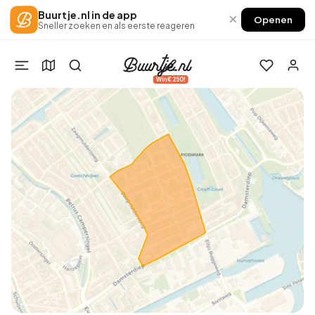
Buurtje.nl in de app
×
Openen
Sneller zoeken en als eerste reageren
Win €250!