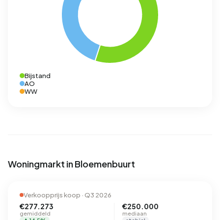
Bijstand
AO
WW
Woningmarkt in Bloemenbuurt
Verkoopprijs koop · Q3 2026
€277.273
€250.000
gemiddeld
mediaan