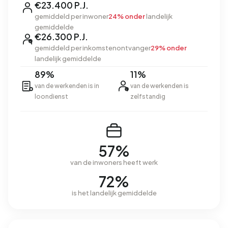
€23.400 P.J.
gemiddeld per inwoner
24% onder
landelijk
gemiddelde
€26.300 P.J.
gemiddeld per inkomstenontvanger
29% onder
landelijk gemiddelde
89%
11%
van de werkenden is in
van de werkenden is
loondienst
zelfstandig
57%
van de inwoners heeft werk
72%
is het landelijk gemiddelde