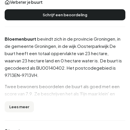
Verbeter je
buurt
Schrijf een beoordeling
Bloemenbuurt
bevindt zich in de provincie
Groningen
, in
de gemeente
Groningen
, in de wijk
Oosterparkwijk
De
buurt heeft een totaal oppervlakte van 23 hectare,
waarvan 23 hectare land en 0 hectare water is. De buurt is
gecodeerd als BU00140402. Het postcodegebied is
9713EN-9713VH.
Twee bewoners beoordelen de buurt als goed met een
score van 7.9. Ze beschrijven het als 'Fijn maar klein' en
'Gemêleerd gezelschap'. Op basis van een beperkt aantal
Lees meer
beoordelingen zijn er nog geen duidelijke trends zichtbaar
in deze buurt.
Inwoners