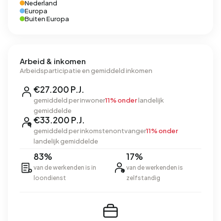
Nederland
Europa
Buiten Europa
Arbeid & inkomen
Arbeidsparticipatie en gemiddeld inkomen
€27.200 P.J.
gemiddeld per inwoner
11% onder
landelijk
gemiddelde
€33.200 P.J.
gemiddeld per inkomstenontvanger
11% onder
landelijk gemiddelde
83%
17%
van de werkenden is in
van de werkenden is
loondienst
zelfstandig