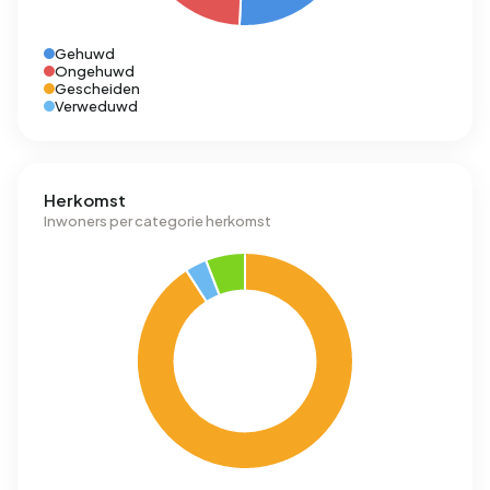
Gehuwd
Ongehuwd
Gescheiden
Verweduwd
Herkomst
Inwoners per categorie herkomst