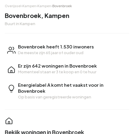
Overijssel
›
Kampen
›
Kampen
›
Bovenbroek
Bovenbroek, Kampen
Buurt in Kampen
Bovenbroek heeft 1.530 inwoners
De meeste zijn 65 jaar of ouder oud
Er zijn 642 woningen in Bovenbroek
Momenteel staan er
3 te koop
en
0 te huur
Energielabel A komt het vaakst voor in
Bovenbroek
Op basis van geregistreerde woningen
Bekijk woningen in Bovenbroek