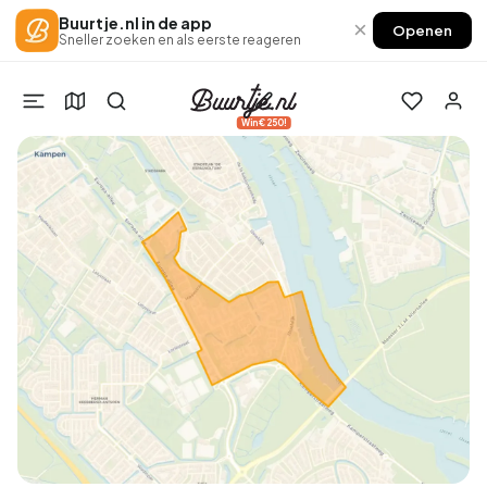
Buurtje.nl in de app
×
Openen
Sneller zoeken en als eerste reageren
Win €250!