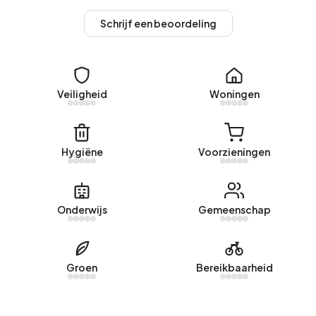
Mevrouw Vastgoed Makelaardij. Afgelopen jaar zijn er
Schrijf een beoordeling
geen woningen verkocht in Bovenbroek.
Huurwoningen
Momenteel zijn er geen woningen te huur in Bovenbroek.
Veiligheid
Woningen
De meest recentelijke woning is
Esdoornhof 80
aangeboden door www.dewoningzoeker.nl. Afgelopen
jaar zijn er geen woningen verhuurd in Bovenbroek.
Hygiëne
Voorzieningen
Geen recente verhuurdata beschikbaar voor Bovenbroek.
Energie
Onderwijs
Gemeenschap
In Bovenbroek zijn er 651 adressen met een geregistreerd
energielabel. De meest voorkomende labels zijn C (46%),
A (17%) en D (16%). Gemiddeld verbruikt een adres in
Groen
Bereikbaarheid
Bovenbroek 2.660 kWh aan elektriciteit per jaar. Daarmee
ligt het 5% lager dan het landelijke gemiddelde van 2.810
kWh. Met een jaarlijkse verbruik van 1.260 m³ per adres ligt