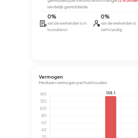
gemiddeld per inkomstenontvanger
12% onde
landelijk gemiddelde
0%
0%
van de werkenden is in
van de werkenden is
loondienst
zelfstandig
Vermogen
Mediaan vermogen per huishouden