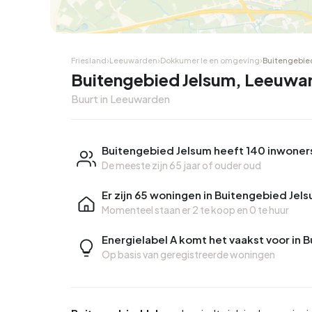
Friesland
›
Leeuwarden
›
Dokkumer Ie en omgeving
›
Buitengebie
Buitengebied Jelsum, Leeuwa
Buurt in Leeuwarden
Buitengebied Jelsum heeft 140 inwoner
De meeste zijn 65 jaar of ouder oud
Er zijn 65 woningen in Buitengebied Jel
Momenteel staan er
2 te koop
en
0 te huur
Energielabel A komt het vaakst voor in 
Op basis van geregistreerde woningen