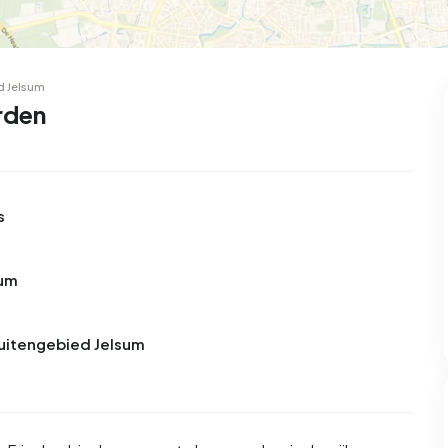
d Jelsum
rden
s
sum
Buitengebied Jelsum