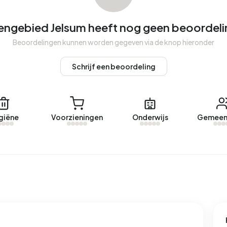
engebied Jelsum heeft nog geen beoordel
engebied Jelsum. Afgelopen jaar zijn er geen woningen
Beoordelingen kunnen worden gegeven via de knop hieronder
Schrijf een beoordeling
tengebied Jelsum.
 een geregistreerd energielabel. De meest voorkomende
giëne
Voorzieningen
Onderwijs
Gemeen
d verbruikt een adres in Buitengebied Jelsum 2.811 kWh aan
elijke gemiddelde van 2.810 kWh. Het aardgasverbruik ligt
emiddelde van 1.280 m³.