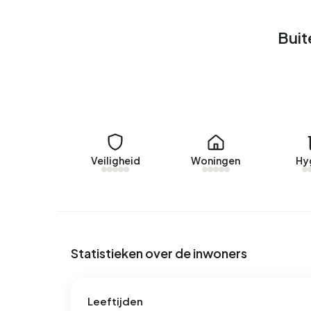
Huurwoningen
Buit
Momenteel zijn er geen woningen te huur in Buit
verhuurd in Buitengebied Jelsum.
Geen recente verhuurdata beschikbaar voor Bui
Energie
In Buitengebied Jelsum zijn er 65 adressen met
Veiligheid
Woningen
Hy
labels zijn G (54%), F (11%) en C (9%). Gemiddel
elektriciteit per jaar. Dit ligt 0% boven het land
met 1.417 m³ per jaar 11% boven het landelijke g
Statistieken over de inwoners
Leeftijden