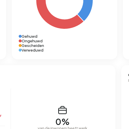
Gehuwd
Ongehuwd
Gescheiden
Verweduwd
r
0%
van de inwoners heeft werk