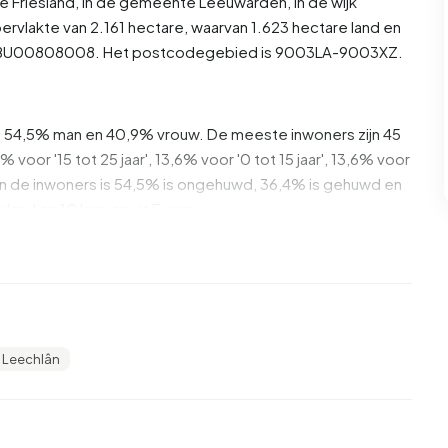
ie
Friesland
, in de gemeente
Leeuwarden
, in de wijk
ervlakte van 2.161 hectare, waarvan 1.623 hectare land en
als BU00808008. Het postcodegebied is 9003LA-9003XZ.
is 54,5% man en 40,9% vrouw. De meeste inwoners zijn 45
% voor '15 tot 25 jaar', 13,6% voor '0 tot 15 jaar', 13,6% voor
. Van de inwoners is 54,5% is ongehuwd, 36,4% is gehuwd en
rland en 10 komen uit Europa.
14,3% daarvan zijn eenpersoonshuishoudens, 28,6%
ens met kinderen. De gemiddelde huishoudensgrootte is
tvangers. Het gemiddelde inkomen per inkomensontvanger
Leechlân
ationale gemiddelde van €35.800. Per inwoner ligt het
) lager is dan het nationale gemiddelde van €29.200.
ijn hoogopgeleid. 57,1% heeft HBO of WO, 28,6% heeft
f MBO 1.