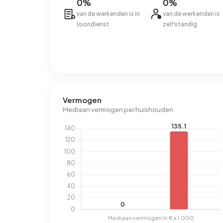
0%
0%
van de werkenden is in
van de werkenden is
loondienst
zelfstandig
Vermogen
Mediaan vermogen per huishouden