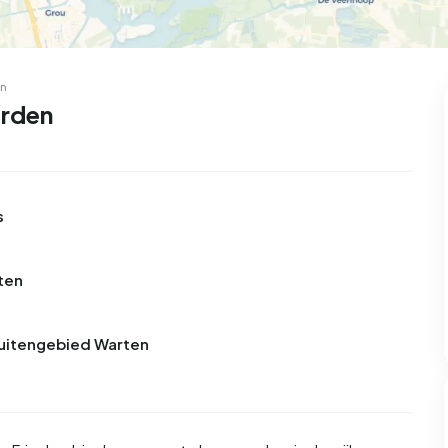
en
arden
s
ten
 Buitengebied Warten