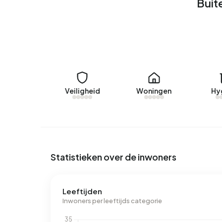
Momenteel zijn er geen woningen te huur in Buit
Buit
13
aangeboden door www.frieslandhuurt.nl. Afgel
Warten.
Geen recente verhuurdata beschikbaar voor Bui
Energie
In Buitengebied Warten zijn er 94 adressen me
Veiligheid
Woningen
Hy
labels zijn G (35%), B (26%) en D (18%). Gemidd
aan elektriciteit per jaar. Dit ligt 48% boven he
ligt met 1.890 m³ per jaar 48% boven het landeli
Statistieken over de inwoners
Leeftijden
Inwoners per leeftijds categorie