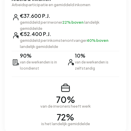
Arbeidsparticipatie en gemiddeld inkomen
€37.600 P.J.
gemiddeld per inwoner
22% boven
landelijk
gemiddelde
€52.400 P.J.
gemiddeld per inkomstenontvanger
40% boven
landelijk gemiddelde
90%
10%
van de werkenden is in
van de werkenden is
loondienst
zelfstandig
70%
van de inwoners heeft werk
72%
is het landelijk gemiddelde