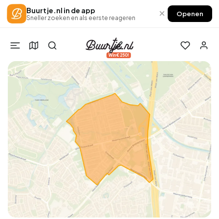
Buurtje.nl in de app
×
Openen
Sneller zoeken en als eerste reageren
Win €250!