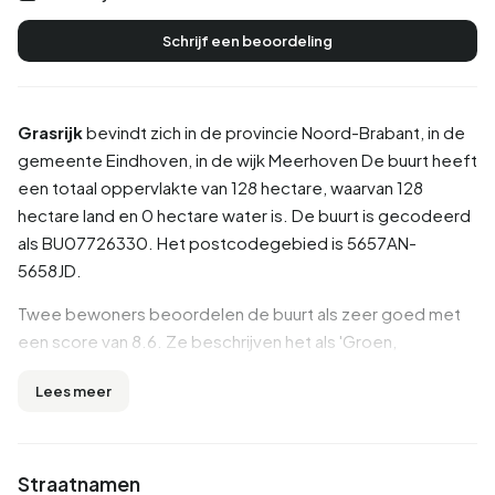
Schrijf een beoordeling
Grasrijk
bevindt zich in de provincie
Noord-Brabant
, in de
gemeente
Eindhoven
, in de wijk
Meerhoven
De buurt heeft
een totaal oppervlakte van 128 hectare, waarvan 128
hectare land en 0 hectare water is. De buurt is gecodeerd
als BU07726330. Het postcodegebied is 5657AN-
5658JD.
Twee bewoners beoordelen de buurt als zeer goed met
een score van 8.6. Ze beschrijven het als 'Groen,
internationaal en goed bereikbaar' en 'Fijne buurt, veel
Lees meer
jonge gezinnen met kinderen maar ook voldoende plek
voor ouderen'. Op basis van een beperkt aantal
beoordelingen zijn er nog geen duidelijke trends zichtbaar
in deze buurt.
Straatnamen