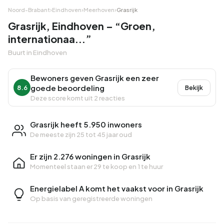
Noord-Brabant
›
Eindhoven
›
Meerhoven
›
Grasrijk
Grasrijk, Eindhoven – “Groen,
internationaa...”
Buurt in Eindhoven
Bewoners geven Grasrijk een zeer
goede beoordeling
8.6
Bekijk
Deze score komt uit 2 reacties
Grasrijk heeft 5.950 inwoners
De meeste zijn 25 tot 45 jaar oud
Er zijn 2.276 woningen in Grasrijk
Momenteel staan er
29 te koop
en
1 te huur
Energielabel A komt het vaakst voor in Grasrijk
Op basis van geregistreerde woningen