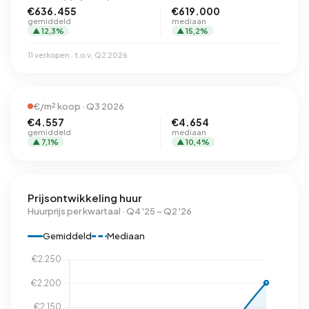
€636.455
€619.000
gemiddeld
mediaan
▲ 12,3%
▲ 15,2%
11 verkopen · t.o.v. Q2 2026
€/m² koop · Q3 2026
€4.557
€4.654
gemiddeld
mediaan
▲ 7,1%
▲ 10,4%
Prijsontwikkeling huur
Huurprijs per kwartaal · Q4 '25 – Q2 '26
Gemiddeld
Mediaan