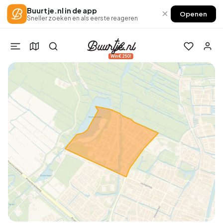
Buurtje.nl in de app
×
Openen
Sneller zoeken en als eerste reageren
Win €250!