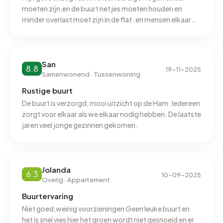
elektriciteit per jaar. Daarmee ligt het 13% lager dan het
moeten zijn,en de buurt netjes moeten houden en
landelijke gemiddelde van 2.810 kWh. Met een jaarlijkse
minder overlast moet zijn in de flat .en mensen elkaar
kunnen helpen ook om het netjes te houden.
verbruik van 970 m³ per adres ligt het aardgasverbruik 24%
onder het landelijke gemiddelde van 1.280 m³.
San
8.8
19-11-2025
Samenwonend · Tussenwoning
Rustige buurt
De buurt is verzorgd, mooi uitzicht op de Ham. Iedereen
zorgt voor elkaar als we elkaar nodig hebben. De laatste
jaren veel jonge gezinnen gekomen.
Jolanda
6.3
10-09-2025
Overig · Appartement
Buurtervaring
Niet goed,weinig voorzieningen Geen leuke buurt en
het is snel vies hier het groen wordt niet gesnoeid en er