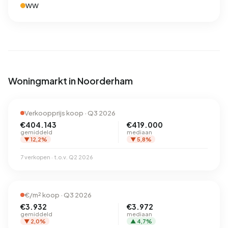
WW
Woningmarkt in Noorderham
Verkoopprijs koop · Q3 2026
€404.143
€419.000
gemiddeld
mediaan
▼ 12,2%
▼ 5,8%
7 verkopen · t.o.v. Q2 2026
€/m² koop · Q3 2026
€3.932
€3.972
gemiddeld
mediaan
▼ 2,0%
▲ 4,7%