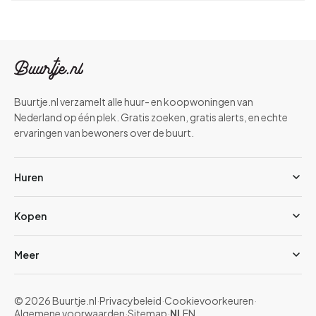
Buurtje.nl verzamelt alle huur- en koopwoningen van
Nederland op één plek. Gratis zoeken, gratis alerts, en echte
ervaringen van bewoners over de buurt.
Huren
Kopen
Meer
© 2026 Buurtje.nl
·
Privacybeleid
·
Cookievoorkeuren
·
Algemene voorwaarden
·
Sitemap
·
NL
EN