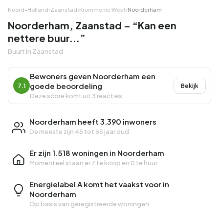
Noord-Holland
›
Zaanstad
›
Krommenie West
›
Noorderham
Noorderham, Zaanstad – “Kan een
nettere buur...”
Buurt in Zaanstad
Bewoners geven Noorderham een
goede beoordeling
7.1
Bekijk
Deze score komt uit 3 reacties
Noorderham heeft 3.390 inwoners
De meeste zijn 45 tot 65 jaar oud
Er zijn 1.518 woningen in Noorderham
Momenteel staan er
7 te koop
en
0 te huur
Energielabel A komt het vaakst voor in
Noorderham
Op basis van geregistreerde woningen