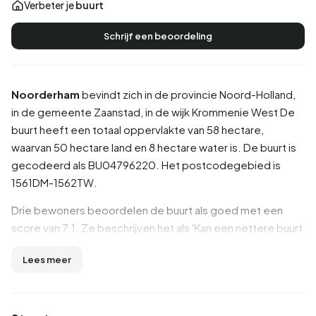
Verbeter je
buurt
Schrijf een beoordeling
Noorderham
bevindt zich in de provincie
Noord-Holland
,
in de gemeente
Zaanstad
, in de wijk
Krommenie West
De
buurt heeft een totaal oppervlakte van 58 hectare,
waarvan 50 hectare land en 8 hectare water is. De buurt is
gecodeerd als BU04796220. Het postcodegebied is
1561DM-1562TW.
Drie bewoners beoordelen de buurt als goed met een
score van 7.1. Ze beschrijven het als 'Kan een nettere buurt
worden', 'Rustige buurt' en 'Buurtervaring'. Details als
Lees meer
bereikbaarheid, onderwijs, voorzieningen worden goed
beoordeeld in deze buurt, terwijl huisvesting en hygiëne
minder goed scoren.