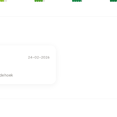
gistreerd energielabel. De meest voorkomende labels zijn
 een adres in Voorhout 2.320 kWh aan elektriciteit per
ke gemiddelde van 2.810 kWh. Met een jaarlijkse verbruik van
 onder het landelijke gemiddelde van 1.280 m³.
24-02-2026
 de hoek