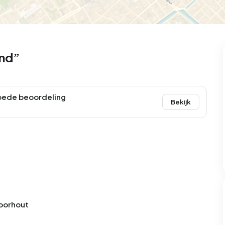
end”
oede beoordeling
Bekijk
Voorhout