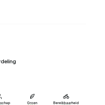
deling
schap
Groen
Bereikbaarheid