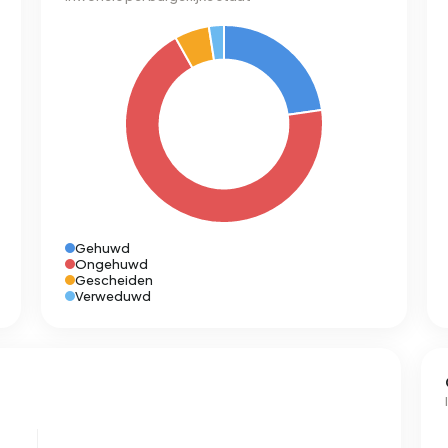
Gehuwd
Ongehuwd
Gescheiden
Verweduwd