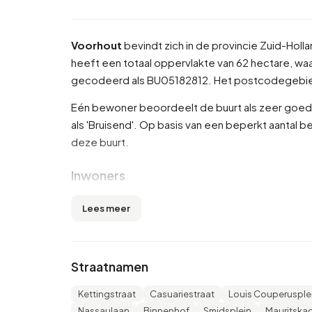
Voorhout
bevindt zich in de provincie
Zuid-Holla
heeft een totaal oppervlakte van 62 hectare, waar
gecodeerd als BU05182812. Het postcodegebied
Eén bewoner beoordeelt de buurt als zeer goed 
als 'Bruisend'. Op basis van een beperkt aantal be
deze buurt.
Inwoners
Voorhout telt 2.645 inwoners. Hiervan is 50,3% m
Lees meer
(46,9%). De overige leeftijden zijn 19,3% voor '45 t
of ouder' en 6,4% voor '0 tot 15 jaar'. Van de in
gescheiden en 2,5% is verweduwd. 1.010 inwone
Straatnamen
komen uit landen buiten Europa.
Kettingstraat
Casuariestraat
Louis Couperusple
Er zijn 1.770 huishoudens in Voorhout. 65,3% d
Nassaulaan
Binnenhof
Smidsplein
Mauritska