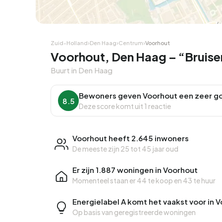
Zuid-Holland
›
Den Haag
›
Centrum
›
Voorhout
Voorhout, Den Haag – “Bruis
Buurt in Den Haag
Bewoners geven Voorhout een zeer g
8.5
Deze score komt uit 1 reactie
Voorhout heeft 2.645 inwoners
De meeste zijn 25 tot 45 jaar oud
Er zijn 1.887 woningen in Voorhout
Momenteel staan er
44 te koop
en
43 te huur
Energielabel A komt het vaakst voor in 
Op basis van geregistreerde woningen