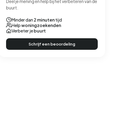
Deel je mening en help bij het verbeteren van de
buurt.
Minder dan
2 minuten
tijd
Help
woningzoekenden
Verbeter je
buurt
Schrijf een beoordeling