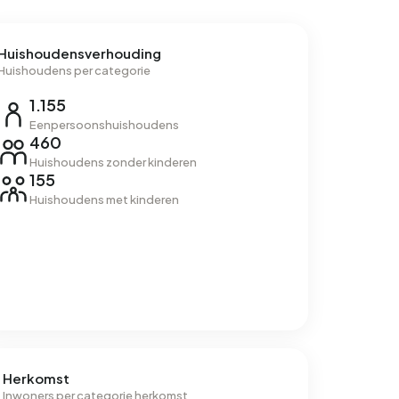
Huishoudensverhouding
Huishoudens per categorie
1.155
Eenpersoonshuishoudens
460
Huishoudens zonder kinderen
155
Huishoudens met kinderen
Herkomst
Inwoners per categorie herkomst