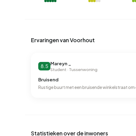
In Voorhout zijn er 2.335 adressen met een gere
G (27%), A (18%) en C (17%). Gemiddeld verbruikt
jaar. Daarmee ligt het 17% lager dan het landelij
1.020 m³ per adres ligt het aardgasverbruik 20%
Ervaringen van Voorhout
Mareyn _
8.5
Student · Tussenwoning
Bruisend
Rustige buurt met een bruisende winkelstraat om
Statistieken over de inwoners