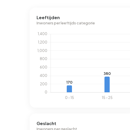
Leeftijden
Inwoners per leeftijds categorie
Geslacht
Inwoners per geslacht