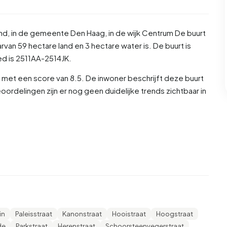
nd
, in de gemeente
Den Haag
, in de wijk
Centrum
De buurt
van 59 hectare land en 3 hectare water is. De buurt is
 is 2511AA-2514JK.
met een score van 8.5. De inwoner beschrijft deze buurt
oordelingen zijn er nog geen duidelijke trends zichtbaar in
an en 49,9% vrouw. De meeste inwoners zijn 25 tot 45 jaar
ot 65 jaar', 14,4% voor '15 tot 25 jaar', 13,2% voor '65 jaar
woners is 69,0% is ongehuwd, 22,7% is gehuwd, 5,7% is
rs komen uit Nederland, 775 komen uit Europa en 860
in
Paleisstraat
Kanonstraat
Hooistraat
Hoogstraat
aarvan zijn eenpersoonshuishoudens, 26,0% huishoudens
de
Parkstraat
Herenstraat
Schoorsteenvegerstraat