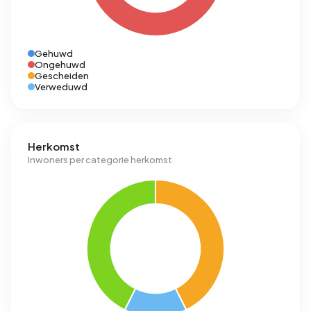
Gehuwd
Ongehuwd
Gescheiden
Verweduwd
Herkomst
Inwoners per categorie herkomst