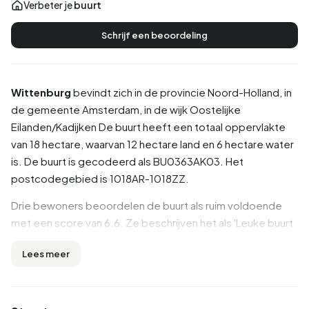
Verbeter je
buurt
Schrijf een beoordeling
Wittenburg
bevindt zich in de provincie
Noord-Holland
, in
de gemeente
Amsterdam
, in de wijk
Oostelijke
Eilanden/Kadijken
De buurt heeft een totaal oppervlakte
van 18 hectare, waarvan 12 hectare land en 6 hectare water
is. De buurt is gecodeerd als BU0363AK03. Het
postcodegebied is 1018AR-1018ZZ.
Drie bewoners beoordelen de buurt als ruim voldoende
met een score van 6.6. Ze beschrijven het als 'Leuke buurt
met tekorten', 'Tourist en bewoners' en 'Buurtfeestjes
Lees meer
brengen ons samen'. Bewoners ervaren grote verschillen
in deze buurt: onderwijs, bereikbaarheid, huisvesting
krijgen hoge beoordelingen, terwijl hygiëne en
voorzieningen juist als zwakke punten worden genoemd.