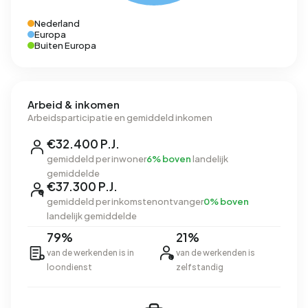
Nederland
Europa
Buiten Europa
Arbeid & inkomen
Arbeidsparticipatie en gemiddeld inkomen
€32.400 P.J.
gemiddeld per inwoner
6% boven
landelijk
gemiddelde
€37.300 P.J.
gemiddeld per inkomstenontvanger
0% boven
landelijk gemiddelde
79%
21%
van de werkenden is in
van de werkenden is
loondienst
zelfstandig