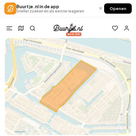
Buurtje.nl in de app
×
Openen
Sneller zoeken en als eerste reageren
Win €250!