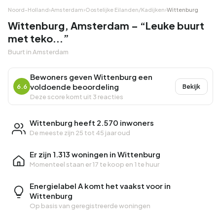
Noord-Holland
›
Amsterdam
›
Oostelijke Eilanden/Kadijken
›
Wittenburg
Wittenburg, Amsterdam – “Leuke buurt
met teko...”
Buurt in Amsterdam
Bewoners geven Wittenburg een
voldoende beoordeling
6.6
Bekijk
Deze score komt uit 3 reacties
Wittenburg heeft 2.570 inwoners
De meeste zijn 25 tot 45 jaar oud
Er zijn 1.313 woningen in Wittenburg
Momenteel staan er
17 te koop
en
1 te huur
Energielabel A komt het vaakst voor in
Wittenburg
Op basis van geregistreerde woningen