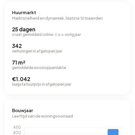
Huurmarkt
Marktsnelheid en dynamiek, laatste 12 maanden
25 dagen
staat gemiddeld online · t.o.v. vorig jaar
342
verhuringen in afgelopen jaar
71 m²
gemiddelde woonoppervlakte
€1.042
laagste huurprijs in afgelopen jaar
Bouwjaar
Leeftijd van de woningvoorraad