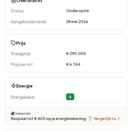
Overdracht
Status
Onder optie
Aangeboden sinds
28 mei 2026
Prijs
Vraagprijs
€ 290.000
Prijs per m²
€ 6.744
Energie
Energielabel
A
Vergelijk nu
Bespaar tot € 400 op je energierekening