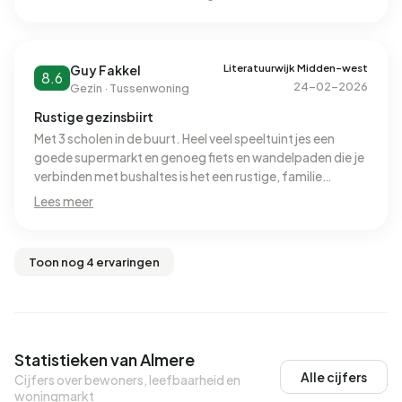
Literatuurwijk Midden-west
Guy Fakkel
8.6
24-02-2026
Gezin · Tussenwoning
Rustige gezinsbiirt
Met 3 scholen in de buurt. Heel veel speeltuintjes een
goede supermarkt en genoeg fiets en wandelpaden die je
verbinden met bushaltes is het een rustige, familie
vriendelijke gezinsbuurt. Binnen 3min op de snelweg en
Lees meer
niet ver van amsterdam.
Toon nog 4 ervaringen
Statistieken van Almere
Alle cijfers
Cijfers over bewoners, leefbaarheid en
woningmarkt