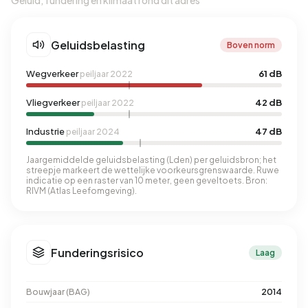
Geluid, fundering en klimaat rond dit adres
Geluidsbelasting
Boven norm
Wegverkeer
61 dB
peiljaar 2022
Vliegverkeer
42 dB
peiljaar 2022
Industrie
47 dB
peiljaar 2024
Jaargemiddelde geluidsbelasting (Lden) per geluidsbron; het
streepje markeert de wettelijke voorkeursgrenswaarde. Ruwe
indicatie op een raster van 10 meter, geen geveltoets. Bron:
RIVM (Atlas Leefomgeving).
Funderingsrisico
Laag
Bouwjaar (BAG)
2014