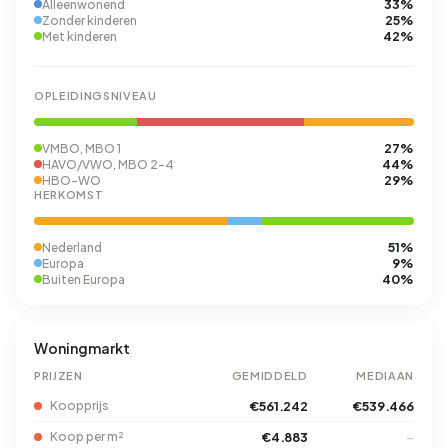
33%
Alleenwonend
25%
Zonder kinderen
42%
Met kinderen
OPLEIDINGSNIVEAU
27%
VMBO, MBO 1
44%
HAVO/VWO, MBO 2-4
29%
HBO-WO
HERKOMST
51%
Nederland
9%
Europa
40%
Buiten Europa
Woningmarkt
PRIJZEN
GEMIDDELD
MEDIAAN
Koopprijs
€561.242
€539.466
Koop per m²
€4.883
–