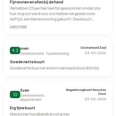
Fijn wonen en alles bij de hand
We hebben 23 jaar hier heel fijn gewoond en omdat ons
huis te groot werd voor ons hebben we gezien onze
leeftijd, een kleinere woning gekocht. Deze buurt
kenmerkt zich door een aantal gunstige factoren: weinig
Lees meer
verschuivingen mbt bewoners, mensen zijn best
buurtvast en hebben onderling prima contacten.
Behulpzaam, jaarlijkse buurt BBQ, rustige omgeving met
veel groen. Scholen binnen loopafstand, station en
Oosterwold Zuid
sven
9.3
bussen idem evenals winkels. Binnen vijf minuten ben je
03-03-2026
Samenwonend · Tussenwoning
op de snelweg en met de A6 en A27 om de hoek kun je alle
Goede nette buurt
windstreken bereiken. Als iemand mij zou vragen of het
hier leuk wonen is zou ik dat zonder aarzeling
Goede nette buurt en er komt een basischool dicht bij
beantwoorden met een stevig JA.
Regenboogbuurt Noord en
Sven
Oost
10
Samenwonend ·
03-03-2026
Appartement
Erg fijne buurt
Alles binnen handbereik en vol groen