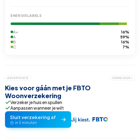
ENERGIELABELS
16%
A+
59%
A
16%
B
7%
C
ADVERTENTIE
VERWIJDER
Kies voor gáán met je FBTO
Woonverzekering
Verzeker je huis en spullen
Aanpassen wanneer je wilt
Sluit verzekering af
in 5 minuten