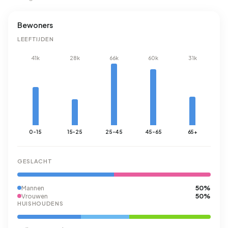
Bewoners
LEEFTIJDEN
41k
28k
66k
60k
31k
0-15
15-25
25-45
45-65
65+
GESLACHT
50%
Mannen
50%
Vrouwen
HUISHOUDENS