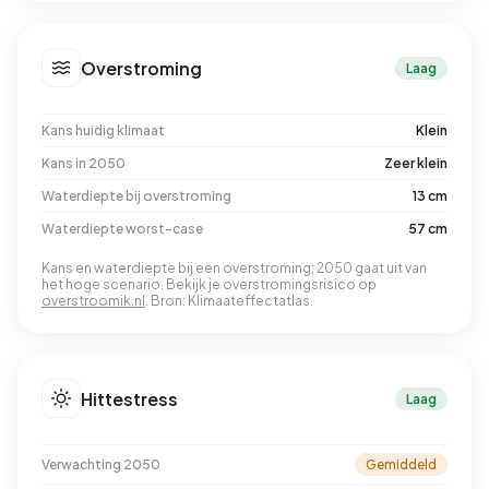
Overstroming
Laag
Kans huidig klimaat
Klein
Kans in 2050
Zeer klein
Waterdiepte bij overstroming
13 cm
Waterdiepte worst-case
57 cm
Kans en waterdiepte bij een overstroming; 2050 gaat uit van
het hoge scenario. Bekijk je overstromingsrisico op
overstroomik.nl
. Bron: Klimaateffectatlas.
Hittestress
Laag
Verwachting 2050
Gemiddeld