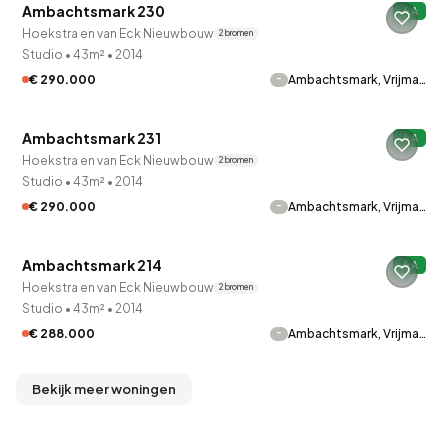
Ambachtsmark 230
A
Onder optie
Hoekstra en van Eck Nieuwbouw
2 bronnen
Studio
•
43m²
•
2014
-
€ 290.000
Ambachtsmark, Vrijma…
QUICKLANE™
Ambachtsmark 231
A
Onder optie
Hoekstra en van Eck Nieuwbouw
2 bronnen
Studio
•
43m²
•
2014
-
€ 290.000
Ambachtsmark, Vrijma…
QUICKLANE™
Ambachtsmark 214
A
Verkocht onder voorbehoud
Hoekstra en van Eck Nieuwbouw
2 bronnen
Studio
•
43m²
•
2014
-
€ 288.000
Ambachtsmark, Vrijma…
Bekijk meer woningen