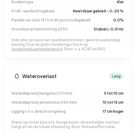
Bodemtype
Klei
KCAF-aandachtsgebied
Kwetsbaar gebied – 0-20 %
Panden van vóór 1970 in dit postcodegebied
0,0%
Grondwatertrend richting 2050
Stabiel (-0,01 m)
Indicatie op basis van openbare bronnen, geen bouwkundige
keuring. Doe de gratis funderingscheck op
funderingskaartnederland.nl
. Bron: o.a. KCAF en BAG.
Wateroverlast
Laag
Waterdiepte bij hevige bui (70 mm)
5 tot 10 cm
Waterdiepte bij extreme bui (140 mm)
10 tot 15 cm
Ligging t.o.v. directe omgeving
17 cm hoger
Water op straat bij korte, hevige buien; de werkelijke overlast
hangt af van de lokale afwatering. Bron: Klimaateffectatlas.