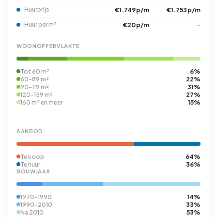
Huurprijs
€1.749 p/m
€1.753 p/m
Huur per m²
€20 p/m
–
WOONOPPERVLAKTE
6%
Tot 60 m²
22%
60-89 m²
31%
90-119 m²
27%
120-159 m²
15%
160 m² en meer
AANBOD
64%
Te koop
36%
Te huur
BOUWJAAR
14%
1970-1990
33%
1990-2010
53%
Na 2010