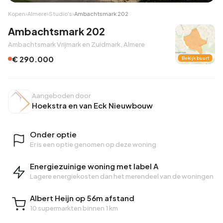
Kopen
›
Almere
›
Studio's
›
Ambachtsmark 202
Ambachtsmark 202
Ambachtsmark Vrijmark en Zuidmark, Almere
€ 290.000
Bekijk buurt
Aangeboden door
Hoekstra en van Eck Nieuwbouw
Onder optie
Er is een optie genomen op deze woning
Energiezuinige woning met label A
Lagere energiekosten dan het merendeel van de woningen
Albert Heijn op 56m afstand
10 supermarkten binnen 1 km