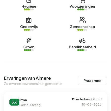
Hygiëne
Voorzieningen
Onderwijs
Gemeenschap
Groen
Bereikbaarheid
Ervaringen van Almere
Praat mee
Zo ervaren bewoners hun gemeente
Eilandenbuurt Noord
Irma
8.6
10-06-2026
Gezin · Overig