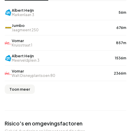
Albert Heijn
56m
Markenlaan 3
Jumbo
676m
Jaagmeent 250
Vomar
857m
Kruisstraat 1
Albert Heijn
1536m
Meerveldplein 3
Vomar
2366m
Walt Disneyplantsoen 80
Toon meer
Risico's en omgevingsfactoren