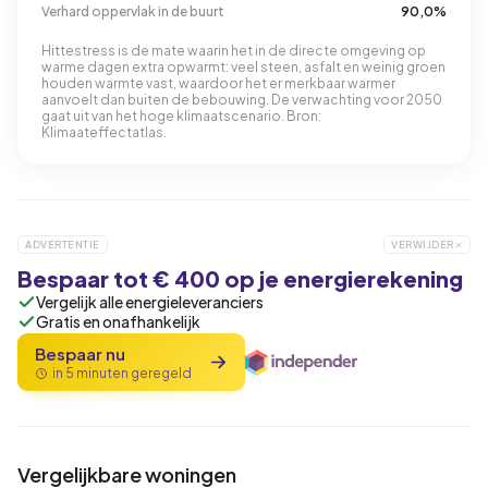
Verhard oppervlak in de buurt
90,0%
Hittestress is de mate waarin het in de directe omgeving op
warme dagen extra opwarmt: veel steen, asfalt en weinig groen
houden warmte vast, waardoor het er merkbaar warmer
aanvoelt dan buiten de bebouwing. De verwachting voor 2050
gaat uit van het hoge klimaatscenario. Bron:
Klimaateffectatlas.
ADVERTENTIE
VERWIJDER
Bespaar tot € 400 op je energierekening
Vergelijk alle energieleveranciers
Gratis en onafhankelijk
Bespaar nu
in 5 minuten geregeld
Vergelijkbare woningen