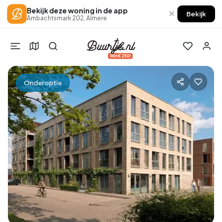
Bekijk deze woning in de app
×
Bekijk
Ambachtsmark 202, Almere
Win €250!
Onder optie