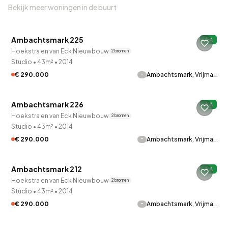
Bekijk meer woningen in de buurt
QUICKLANE™
Ambachtsmark 225
A
Onder optie
Hoekstra en van Eck Nieuwbouw
2 bronnen
Studio
•
43m²
•
2014
-
€ 290.000
Ambachtsmark, Vrijma…
QUICKLANE™
Ambachtsmark 226
A
Onder optie
Hoekstra en van Eck Nieuwbouw
2 bronnen
Studio
•
43m²
•
2014
-
€ 290.000
Ambachtsmark, Vrijma…
QUICKLANE™
Ambachtsmark 212
A
Onder optie
Hoekstra en van Eck Nieuwbouw
2 bronnen
Studio
•
43m²
•
2014
-
€ 290.000
Ambachtsmark, Vrijma…
QUICKLANE™