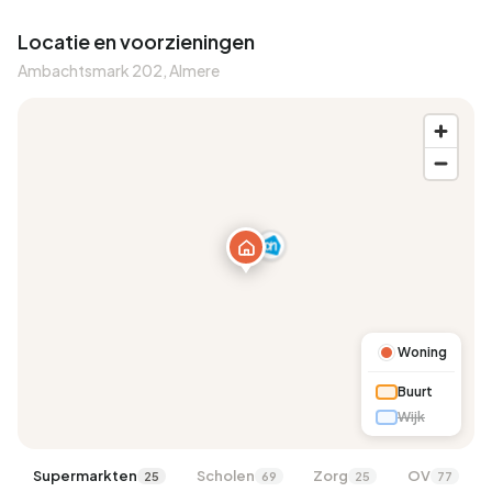
Locatie en voorzieningen
Ambachtsmark 202, Almere
Woning
Buurt
Wijk
Supermarkten
Scholen
Zorg
OV
25
69
25
77