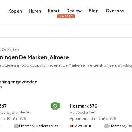
Kaart
Review
Blog
Over ons
Kopen
Huren
Win €250!
e
De Marken
ingen De Marken, Almere
actuele aanbod koopwoningen in De Marken en vergelijk prijzen, wijkdat
terdam
ek Amsterdam
ningen gevonden
ordaan, De Pijp en meer
engordel, Jordaan, De Pijp en meer
en
LANE™
 in Amsterdam
rwoningen in Amsterdam
Bekijk op de kaart
Bekijk op de kaart
367
Hofmark 370
leden ontdekt
B
5.657
2.427
456
64
380
aardij B.V.
Huispedia
5 bronnen
1 bron
nt
•
110m²
•
1978
Appartement
•
119m²
•
1978
tementen
Studio's
Studio's
Tussenwoning
Tussenwoning
-
-
0
Hofmark, Redemark en…
€ 399.000
Hofmark, Re
LANE™
QUICKLANE™