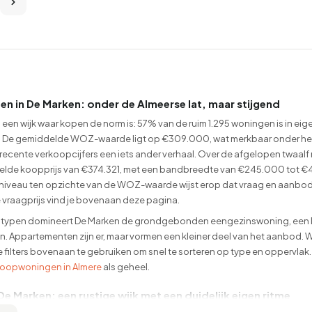
en in De Marken: onder de Almeerse lat, maar stijgend
 een wijk waar kopen de norm is: 57% van de ruim 1.295 woningen is in eig
. De gemiddelde WOZ-waarde ligt op €309.000, wat merkbaar onder he
e recente verkoopcijfers een iets ander verhaal. Over de afgelopen twa
lde koopprijs van €374.321, met een bandbreedte van €245.000 tot €4
sniveau ten opzichte van de WOZ-waarde wijst erop dat vraag en aanbod i
vraagprijs vind je bovenaan deze pagina.
ypen domineert De Marken de grondgebonden eengezinswoning, een logi
n. Appartementen zijn er, maar vormen een kleiner deel van het aanbod.
filters bovenaan te gebruiken om snel te sorteren op type en oppervlak.
oopwoningen in Almere
als geheel.
e Marken: een rustige wijk met een duidelijk eigen ritme