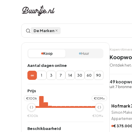
×
De Marken
Kopen
Almer
Koop
Huur
Koopwon
Ontdek het 
Aantal dagen online
∞
1
3
7
14
30
60
90
Ontdek Ams
Ontd
49 koopwo
Grachtengordel, J
Gracht
uit 7 bronn
Prijs
QUICK
Koopwoningen
Huu
€100k
€10M+
Hofmark 
9 uur ge
Simon Makel
€100k
€10M+
Apparteme
Appartementen
Appar
€ 375.00
Beschikbaarheid
QUICK