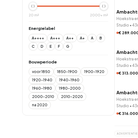
Ambacht
20 m²
2000+ m²
Hoekstra e
Studio
•
43
Energielabel
€ 289.00
A++++
A+++
A++
A+
A
B
QUICK
C
D
E
F
G
Ambacht
Onder op
Hoekstra e
Bouwperiode
Studio
•
43
voor 1850
1850-1900
1900-1920
€ 313.000
QUICK
1920-1940
1940-1960
1960-1980
1980-2000
Ambachts
Onder op
2000-2010
2010-2020
Hoekstra e
na 2020
Studio
•
43
€ 316.000
ADVERTENTIE