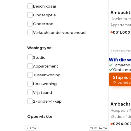
Beschikbaar
Hoekwoning
Hoekw
Ambacht
Onder optie
Hoekstra e
Onder bod
Apparteme
Verkocht onder voorbehoud
€ 311.000
Woningtype
ADVERTENTIE
Studio
Wifi die
12 maande
Appartement
Gratis mo
Tussenwoning
Stap nu 
op het a
Hoekwoning
QUICK
Vrijstaand
2-onder-1-kap
Ambacht
Huispedia
3
Oppervlakte
Studio
•
43
€ 294.00
20 m²
2000+ m²
QUICK