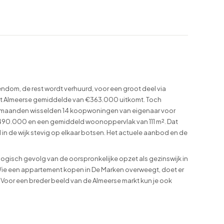
endom, de rest wordt verhuurd, voor een groot deel via
t Almeerse gemiddelde van €363.000 uitkomt. Toch
alf maanden wisselden 14 koopwoningen van eigenaar voor
90.000 en een gemiddeld woonoppervlak van 111 m². Dat
n de wijk stevig op elkaar botsen. Het actuele aanbod en de
sch gevolg van de oorspronkelijke opzet als gezinswijk in
 Wie een appartement kopen in De Marken overweegt, doet er
 Voor een breder beeld van de Almeerse markt kun je ook