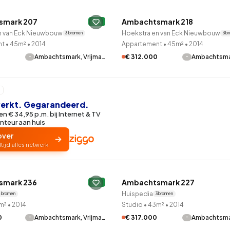
99
8
25
327
83
oning
2-onder-1-kap
Kamers
Vrijstaand
smark 207
Ambachtsmark 218
A
n van Eck Nieuwbouw
Hoekstra en van Eck Nieuwbouw
3 bronnen
3 b
nt
•
45m²
•
2014
Appartement
•
45m²
•
2014
-
-
Ambachtsmark, Vrijma…
€ 312.000
Ambachtsmar
 werkt. Gegarandeerd.
n € 34,95 p.m. bij Internet & TV
nteur aan huis
over
ltijd alles netwerk
LANE™
QUICKLANE™
smark 236
Ambachtsmark 227
A
Huispedia
 bronnen
3 bronnen
m²
•
2014
Studio
•
43m²
•
2014
-
-
0
Ambachtsmark, Vrijma…
€ 317.000
Ambachtsmar
LANE™
QUICKLANE™