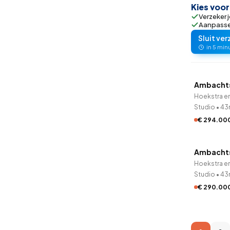
Kies voo
Verzeker j
Aanpassen
Sluit ver
in 5 min
QUICK
Ambacht
Onder op
Hoekstra e
Studio
•
43
€ 294.00
QUICK
Ambacht
Onder op
Hoekstra e
Studio
•
43
€ 290.00