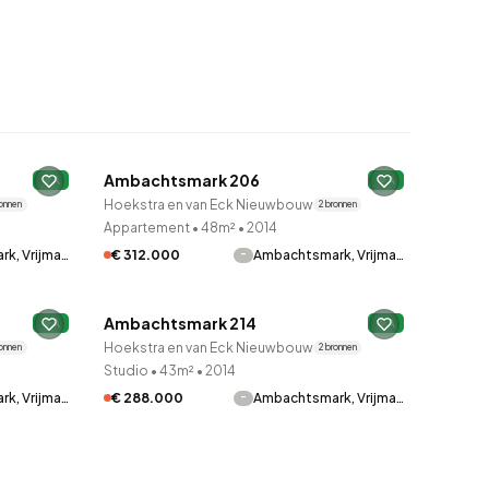
QUICKLANE™
Ambachtsmark 206
A
A
Hoekstra en van Eck Nieuwbouw
ronnen
2 bronnen
Appartement
•
48m²
•
2014
-
k, Vrijma…
€ 312.000
Ambachtsmark, Vrijma…
QUICKLANE™
Ambachtsmark 214
A
Verkocht onder voorbehoud
A
Hoekstra en van Eck Nieuwbouw
ronnen
2 bronnen
Studio
•
43m²
•
2014
-
k, Vrijma…
€ 288.000
Ambachtsmark, Vrijma…