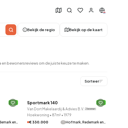
Bekijk de regio
Bekijk op de kaart
a en bewonersreviews om de juiste keuze te maken.
Sorteer
QUICKLANE™
Sportmark 140
B
Verkocht onder voorbehoud
B
49
Van Dort Makelaardij & Advies B.V.
2 bronnen
Hoekwoning
•
87m²
•
1979
-
demark en…
€ 330.000
Hofmark, Redemark en…
QUICKLANE™