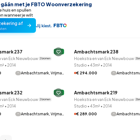
r gáán met je FBTO Woonverzekering
e huis en spullen
 wanneer je wilt
zekering af
uten
LANE™
QUICKLANE™
smark 237
Ambachtsmark 238
tie
A
Onder optie
n van Eck Nieuwbouw
Hoekstra en van Eck Nieuwbouw
2 bronnen
2 b
m²
•
2014
Studio
•
43m²
•
2014
-
-
0
Ambachtsmark, Vrijma…
€ 294.000
Ambachtsmar
LANE™
QUICKLANE™
smark 232
Ambachtsmark 219
tie
A
Onder optie
n van Eck Nieuwbouw
Hoekstra en van Eck Nieuwbouw
2 bronnen
2 b
m²
•
2014
Studio
•
43m²
•
2014
-
-
0
Ambachtsmark, Vrijma…
€ 289.000
Ambachtsmar