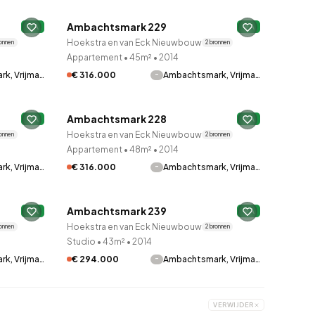
Ambachtsmark 229
A
Onder optie
A
Hoekstra en van Eck Nieuwbouw
ronnen
2 bronnen
Appartement
•
45m²
•
2014
-
k, Vrijma…
€ 316.000
Ambachtsmark, Vrijma…
QUICKLANE™
Ambachtsmark 228
A
Verkocht onder voorbehoud
A
Hoekstra en van Eck Nieuwbouw
ronnen
2 bronnen
Appartement
•
48m²
•
2014
-
k, Vrijma…
€ 316.000
Ambachtsmark, Vrijma…
QUICKLANE™
Ambachtsmark 239
A
Onder optie
A
Hoekstra en van Eck Nieuwbouw
ronnen
2 bronnen
Studio
•
43m²
•
2014
-
k, Vrijma…
€ 294.000
Ambachtsmark, Vrijma…
VERWIJDER