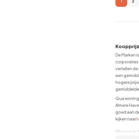
1
2
Koopprijz
De Marken is
corporaties
vertellen d
een gemidde
hogere prij
gemiddelde 
Qua woningt
Almere Have
goed aan de 
kijken naar
k
Wonen in D