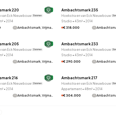
smark 220
Ambachtsmark 235
A
Onder optie
n van Eck Nieuwbouw
Hoekstra en van Eck Nieuwbouw
3 bronnen
2 b
m²
•
2014
Studio
•
43m²
•
2014
-
-
0
Ambachtsmark, Vrijma…
€ 318.000
Ambachtsmar
LANE™
QUICKLANE™
smark 205
Ambachtsmark 233
tie
A
Onder optie
n van Eck Nieuwbouw
Hoekstra en van Eck Nieuwbouw
2 bronnen
2 b
m²
•
2014
Studio
•
43m²
•
2014
-
-
Ambachtsmark, Vrijma…
€ 290.000
Ambachtsmar
LANE™
QUICKLANE™
mark 216
Ambachtsmark 217
tie
A
Onder optie
n van Eck Nieuwbouw
Hoekstra en van Eck Nieuwbouw
2 bronnen
2 b
m²
•
2014
Appartement
•
48m²
•
2014
-
-
Ambachtsmark, Vrijma…
€ 304.000
Ambachtsmar