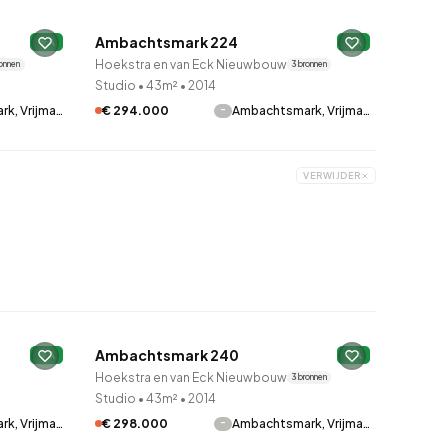
Ambachtsmark 224
A
A
Hoekstra en van Eck Nieuwbouw
ronnen
3 bronnen
Studio
•
43m²
•
2014
-
k, Vrijma…
€ 294.000
Ambachtsmark, Vrijma…
VERWIJDER
QUICKLANE™
Ambachtsmark 240
A
A
Hoekstra en van Eck Nieuwbouw
3 bronnen
Studio
•
43m²
•
2014
-
k, Vrijma…
€ 298.000
Ambachtsmark, Vrijma…
QUICKLANE™