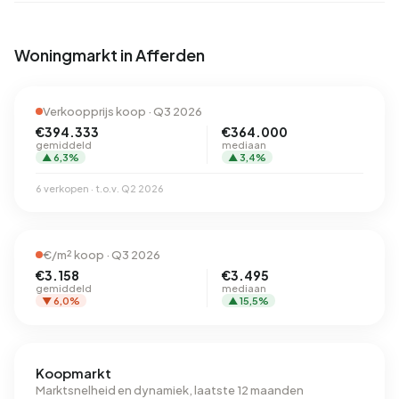
Woningmarkt in Afferden
Verkoopprijs koop · Q3 2026
€394.333
€364.000
gemiddeld
mediaan
▲ 6,3%
▲ 3,4%
6 verkopen · t.o.v. Q2 2026
€/m² koop · Q3 2026
€3.158
€3.495
gemiddeld
mediaan
▼ 6,0%
▲ 15,5%
Koopmarkt
Marktsnelheid en dynamiek, laatste 12 maanden