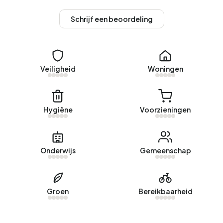
geen woningen verkocht in Afferden.
Schrijf een beoordeling
Huurwoningen
Momenteel zijn er geen woningen te huur in Afferden.
Afgelopen jaar zijn er geen woningen verhuurd in Afferden.
Veiligheid
Woningen
Geen recente verhuurdata beschikbaar voor Afferden.
Energie
Hygiëne
Voorzieningen
In Afferden zijn er 878 adressen met een geregistreerd
energielabel. De meest voorkomende labels zijn C (21%),
B (18%) en F (16%). Gemiddeld verbruikt een adres in
Onderwijs
Gemeenschap
Afferden 3.280 kWh aan elektriciteit per jaar. Dit ligt 17%
boven het landelijke gemiddelde van 2.810 kWh. Met een
jaarlijkse verbruik van 1.260 m³ per adres ligt het
Groen
Bereikbaarheid
aardgasverbruik 2% onder het landelijke gemiddelde van
1.280 m³.