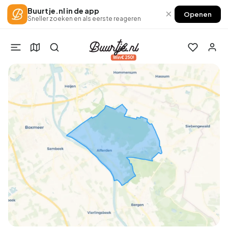
Buurtje.nl in de app
×
Openen
Sneller zoeken en als eerste reageren
Win €250!