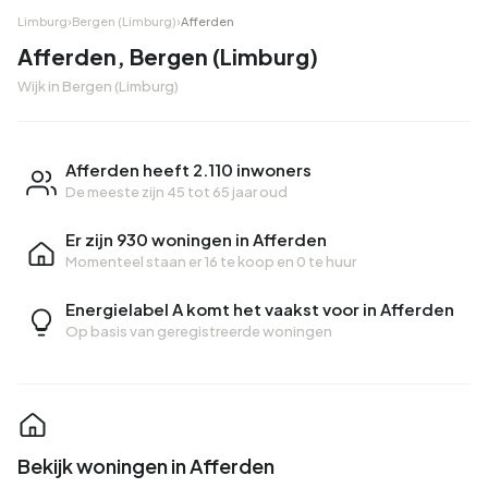
Limburg
›
Bergen (Limburg)
›
Afferden
Afferden, Bergen (Limburg)
Wijk in Bergen (Limburg)
Afferden heeft 2.110 inwoners
De meeste zijn 45 tot 65 jaar oud
Er zijn 930 woningen in Afferden
Momenteel staan er
16 te koop
en
0 te huur
Energielabel A komt het vaakst voor in Afferden
Op basis van geregistreerde woningen
Bekijk woningen in Afferden