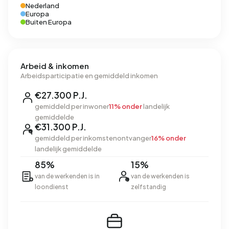
Nederland
Europa
Buiten Europa
Arbeid & inkomen
Arbeidsparticipatie en gemiddeld inkomen
€27.300 P.J.
gemiddeld per inwoner
11% onder
landelijk
gemiddelde
€31.300 P.J.
gemiddeld per inkomstenontvanger
16% onder
landelijk gemiddelde
85%
15%
van de werkenden is in
van de werkenden is
loondienst
zelfstandig