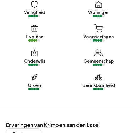
Energie
Veiligheid
Woningen
In Krimpen aan den IJssel zijn er 12.714 adressen met een
geregistreerd energielabel. De meest voorkomende
labels zijn C (31%), A (25%) en B (16%). Gemiddeld
Hygiëne
Voorzieningen
verbruikt een adres in Krimpen aan den IJssel 2.670 kWh
aan elektriciteit per jaar. Daarmee ligt het 5% lager dan het
landelijke gemiddelde van 2.810 kWh. Met een jaarlijkse
Onderwijs
Gemeenschap
verbruik van 950 m³ per adres ligt het aardgasverbruik 26%
onder het landelijke gemiddelde van 1.280 m³.
Groen
Bereikbaarheid
Ervaringen van Krimpen aan den IJssel