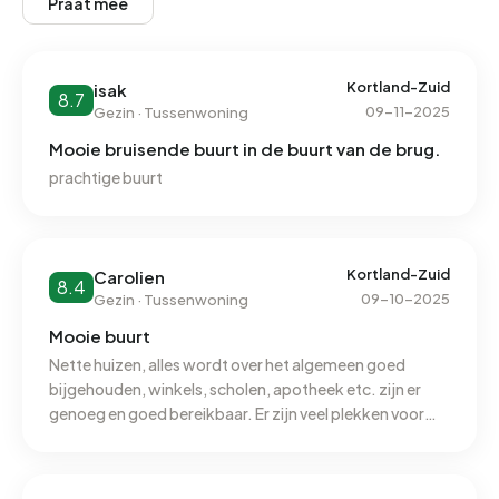
Praat mee
Kortland-Zuid
isak
8.7
09-11-2025
Gezin · Tussenwoning
Mooie bruisende buurt in de buurt van de brug.
prachtige buurt
Kortland-Zuid
Carolien
8.4
09-10-2025
Gezin · Tussenwoning
Mooie buurt
Nette huizen, alles wordt over het algemeen goed
bijgehouden, winkels, scholen, apotheek etc. zijn er
genoeg en goed bereikbaar. Er zijn veel plekken voor
kinderen om te spelen. Helaas neemt de veiligheid
gevoelsmatig voor mij wel af de afgelopen jaren.