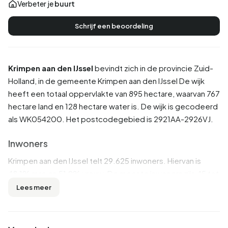
Verbeter je
buurt
Schrijf een beoordeling
Krimpen aan den IJssel
bevindt zich in de provincie
Zuid-
Holland
, in de gemeente
Krimpen aan den IJssel
De wijk
heeft een totaal oppervlakte van 895 hectare, waarvan 767
hectare land en 128 hectare water is. De wijk is gecodeerd
als WK054200. Het postcodegebied is 2921AA-2926VJ.
Inwoners
Krimpen aan den IJssel telt 29.625 inwoners. Hiervan is
48,1% man en 51,9% vrouw. De meeste inwoners zijn 45 tot
65 jaar (24,8%). De overige leeftijden zijn 24,6% voor '65
Lees meer
jaar of ouder', 21,2% voor '25 tot 45 jaar', 17,2% voor '0 tot
15 jaar' en 12,3% voor '15 tot 25 jaar'. Van de inwoners is
43,8% is ongehuwd, 43,3% is gehuwd, 6,7% is gescheiden