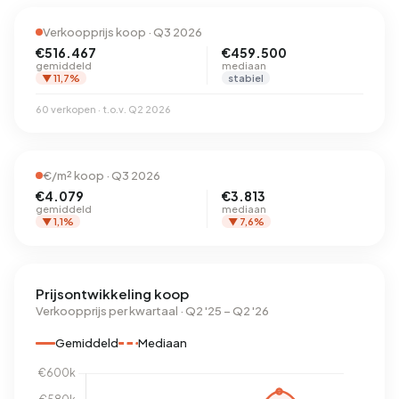
Verkoopprijs koop · Q3 2026
€516.467
€459.500
gemiddeld
mediaan
▼ 11,7%
stabiel
60 verkopen · t.o.v. Q2 2026
€/m² koop · Q3 2026
€4.079
€3.813
gemiddeld
mediaan
▼ 1,1%
▼ 7,6%
Prijsontwikkeling koop
Verkoopprijs per kwartaal · Q2 '25 – Q2 '26
Gemiddeld
Mediaan