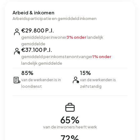
Arbeid & inkomen
Arbeidsparticipatie en gemiddeld inkomen
€29.800 P.J.
gemiddeld per inwoner
3% onder
landelijk
gemiddelde
€37.100 P.J.
gemiddeld per inkomstenontvanger
1% onder
landelijk gemiddelde
85%
15%
van de werkenden is in
van de werkenden is
loondienst
zelfstandig
65%
van de inwoners heeft werk
72%