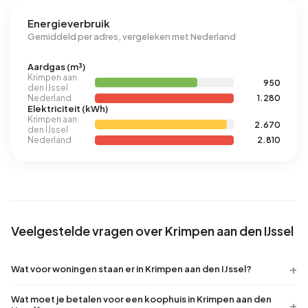
Energieverbruik
Gemiddeld per adres, vergeleken met Nederland
Aardgas (m³)
Krimpen aan
950
den IJssel
Nederland
1.280
Elektriciteit (kWh)
Krimpen aan
2.670
den IJssel
Nederland
2.810
Veelgestelde vragen over Krimpen aan den IJssel
Wat voor woningen staan er in Krimpen aan den IJssel?
Wat moet je betalen voor een koophuis in Krimpen aan den