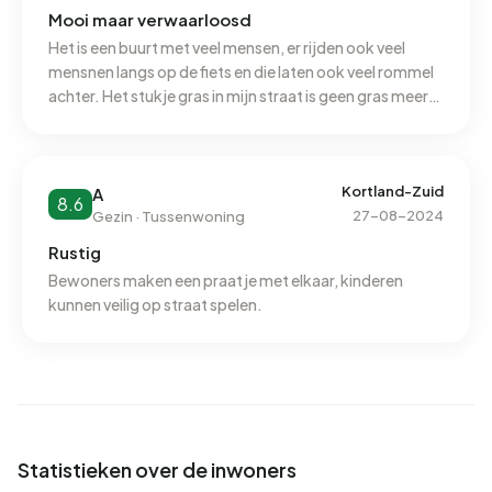
Mooi maar verwaarloosd
Het is een buurt met veel mensen, er rijden ook veel
mensnen langs op de fiets en die laten ook veel rommel
achter. Het stukje gras in mijn straat is geen gras meer
maar een bos struiken die de auto,s beschadigen en
iedereen rijd te hard in mijn buurt
Kortland-Zuid
A
8.6
27-08-2024
Gezin · Tussenwoning
Rustig
Bewoners maken een praatje met elkaar, kinderen
kunnen veilig op straat spelen.
Statistieken over de inwoners