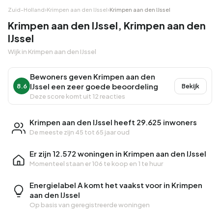
Zuid-Holland
›
Krimpen aan den IJssel
›
Krimpen aan den IJssel
Krimpen aan den IJssel, Krimpen aan den
IJssel
Wijk in Krimpen aan den IJssel
Bewoners geven Krimpen aan den
IJssel een zeer goede beoordeling
8.6
Bekijk
Deze score komt uit 12 reacties
Krimpen aan den IJssel heeft 29.625 inwoners
De meeste zijn 45 tot 65 jaar oud
Er zijn 12.572 woningen in Krimpen aan den IJssel
Momenteel staan er
106 te koop
en
1 te huur
Energielabel A komt het vaakst voor in Krimpen
aan den IJssel
Op basis van geregistreerde woningen