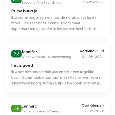
de gemeenschap samen brengt. Qua onderwijs is er
25-02-2025
Student · Vrijstaand huis
veel aanbod met meerder basischolen in de buurt en de
Prima buurtje
middelbare school heet krimpenerwaardcollege maaar
Ik woon er nog maar net maar de indruk is : rustig en
ook zou je naar 2 andere middelbarescholen kunnen
mooi. Het is een beetje een suf dorp maar
gaan die op fietsafstand liggen. Er zijn meerder parken
supermarkten zijn op 5 min fietsen wat heel fijn is. In
in de buurt en een groot weiland dus als je van natuur
Krimpen heb je twee winkelcentra wat ik goed geregeld
houd is dat super fijn. Al met al is het een erg goede
vindt. Daarnaast heb je ook nog losse winkels overal en
buurt en zou ik deze aan iedereen aanraden om als je op
nergens. Hardloop gelegenheden zouden beter kunnen
zoek bent naar een huis hier een kijkje te nemen.
vooral voor in het donker en als meisje. Nu is het
Kortland-Zuid
Jennifer
9.6
bijvoorbeeld een paar minuten hardlopen voordat je in
24-09-2024
Alleenwonend · Tussenwoning
een onbewoond stuk komt in een bos waar je vrij kan
het is goed
rennen zonder auto’s, Maar in de avond zijn daar geen
Ik woon hier pas een half jaar en het is een te gekke
lichten. Wat heel jammer is want rennen in een buurt
buurt. Buren hebben contact met elkaar en we helpen
met alleen maar auto’s en fietsers en andere
elkaar waar nodig. Je mag altijd iets komen lenen en je
weggebruikers én op onstrakke wegen en stenen die
krijgt hulp aangeboden als het even niet lukt. Wil je even
los liggen is totaal niet fijn. Voor de rest woon ik in een
niet praten dan kijken ze daar niet raar van op en laten ze
leuke straat in een heel leuk huis met mijn ouders.
je met rust. Kortom, een hele fijne buurt om in samen te
leven.
Oud Krimpen
Lennard
7.8
12-09-2024
Samenwonend · Overig