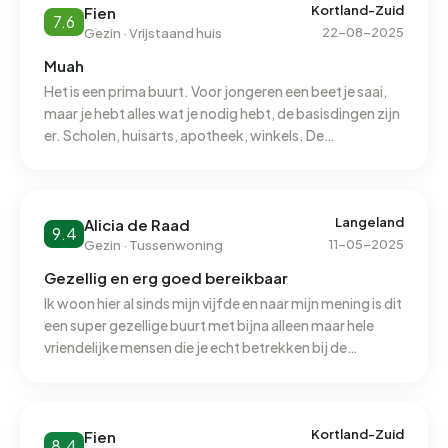
Kortland-Zuid
Fien
7.6
22-08-2025
Gezin · Vrijstaand huis
Muah
Het is een prima buurt. Voor jongeren een beetje saai,
maar je hebt alles wat je nodig hebt, de basisdingen zijn
er. Scholen, huisarts, apotheek, winkels. De
avondwinkel vind ik zelf wel heel fijn. Als je toch iets
vergeten bent wat kan gebeuren heb je nogsteeds die
winkel die nog tot laat open is, super fijn. Er wonen hier
vooral middelbare, oude en gelovige mensen. Wat de
Langeland
Alicia de Raad
9.4
sfeer een beetje grijs maakt vind ik. Een kleiner dorpje
11-05-2025
Gezin · Tussenwoning
vind ik zelf fijner, maar je zit hier wel dichtbij Rotterdam.
Gezellig en erg goed bereikbaar
Ik woon hier al sinds mijn vijfde en naar mijn mening is dit
een super gezellige buurt met bijna alleen maar hele
vriendelijke mensen die je echt betrekken bij de
gemeenschap. Ook is alles te voet op nog makkelijker
met de fiets bereikbaar wat erg fijn is als je de auro
minder wilt gebruiken of geen auto hebt. Er zijn bij
feestdagen altijd leuke activiteiten georganiseerd wat
Kortland-Zuid
Fien
8.4