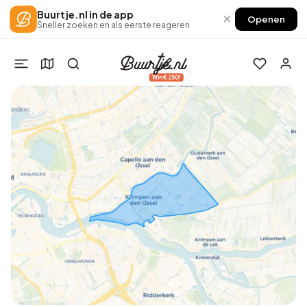
Buurtje.nl in de app
×
Openen
Sneller zoeken en als eerste reageren
Win €250!