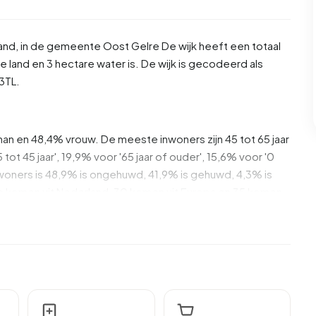
and
, in de gemeente
Oost Gelre
De wijk heeft een totaal
 land en 3 hectare water is. De wijk is gecodeerd als
3TL.
man en 48,4% vrouw. De meeste inwoners zijn 45 tot 65 jaar
tot 45 jaar', 19,9% voor '65 jaar of ouder', 15,6% voor '0
e inwoners is 48,9% is ongehuwd, 41,9% is gehuwd, 4,3% is
 komen uit Nederland, 30 komen uit Europa en 35 komen
aarvan zijn eenpersoonshuishoudens, 32,9% huishoudens
eren. De gemiddelde huishoudensgrootte is 2,6
 Het gemiddelde inkomen per inkomensontvanger is