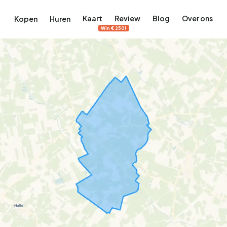
Kaart
Review
Blog
Over ons
Kopen
Huren
Win €250!