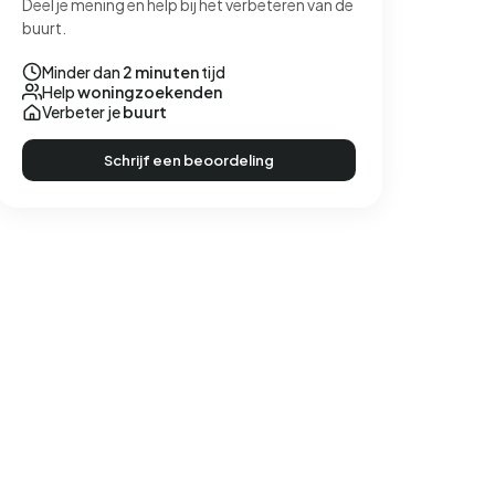
Deel je mening en help bij het verbeteren van de
buurt.
Minder dan
2 minuten
tijd
Help
woningzoekenden
Verbeter je
buurt
Schrijf een beoordeling