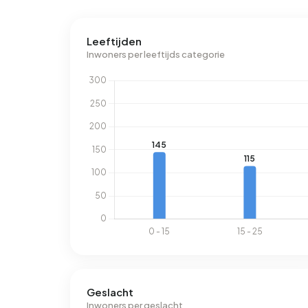
Leeftijden
Inwoners per leeftijds categorie
Geslacht
Inwoners per geslacht