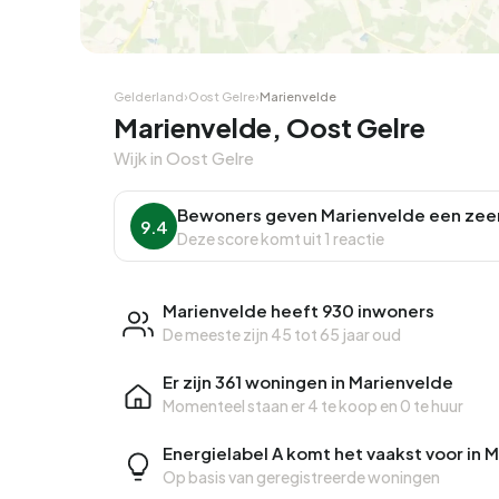
Gelderland
›
Oost Gelre
›
Marienvelde
Marienvelde, Oost Gelre
Wijk in Oost Gelre
Bewoners geven Marienvelde een zee
9.4
Deze score komt uit 1 reactie
Marienvelde heeft 930 inwoners
De meeste zijn 45 tot 65 jaar oud
Er zijn 361 woningen in Marienvelde
Momenteel staan er
4 te koop
en
0 te huur
Energielabel A komt het vaakst voor in 
Op basis van geregistreerde woningen