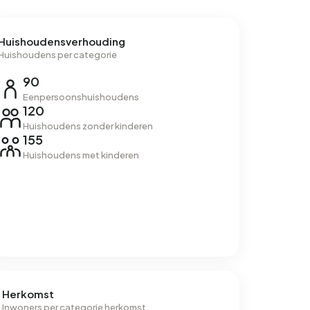
Huishoudensverhouding
Huishoudens per categorie
90
Eenpersoonshuishoudens
120
Huishoudens zonder kinderen
155
Huishoudens met kinderen
Herkomst
Inwoners per categorie herkomst