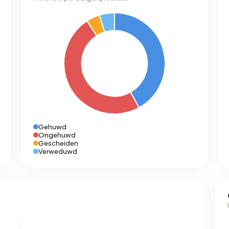
Gehuwd
Ongehuwd
Gescheiden
Verweduwd