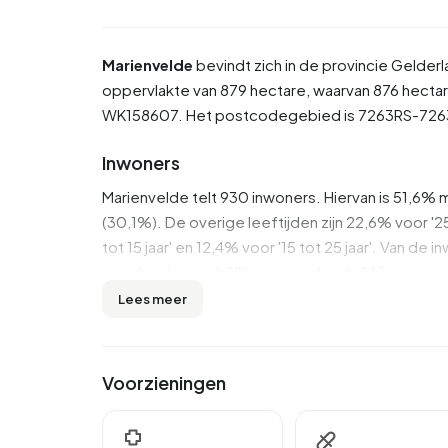
Marienvelde
bevindt zich in de provincie
Gelderl
oppervlakte van 879 hectare, waarvan 876 hectare
WK158607. Het postcodegebied is 7263RS-726
Inwoners
Marienvelde telt 930 inwoners. Hiervan is 51,6% 
(30,1%). De overige leeftijden zijn 22,6% voor '25 
tot 15 jaar' en 12,4% voor '15 tot 25 jaar'. Van d
gescheiden en 4,8% is verweduwd. 865 inwoners
uit landen buiten Europa.
Lees meer
Er zijn 365 huishoudens in Marienvelde. 24,7% d
zonder kinderen en 42,5% huishoudens met kind
Voorzieningen
personen.
In Marienvelde zijn er 800 inkomensontvangers.