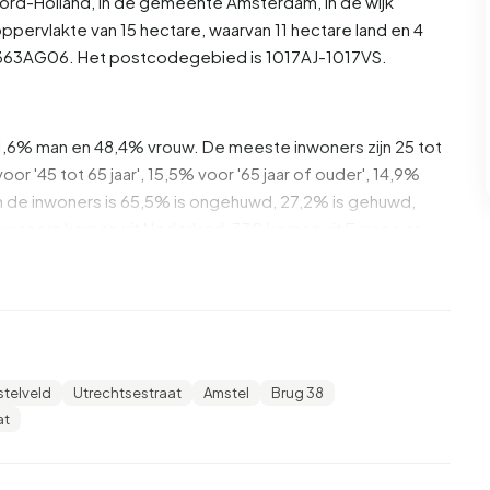
ord-Holland
, in de gemeente
Amsterdam
, in de wijk
ppervlakte van 15 hectare, waarvan 11 hectare land en 4
U0363AG06. Het postcodegebied is 1017AJ-1017VS.
 51,6% man en 48,4% vrouw. De meeste inwoners zijn 25 tot
oor '45 tot 65 jaar', 15,5% voor '65 jaar of ouder', 14,9%
. Van de inwoners is 65,5% is ongehuwd, 27,2% is gehuwd,
nwoners komen uit Nederland, 330 komen uit Europa en
3% daarvan zijn eenpersoonshuishoudens, 27,1%
ens met kinderen. De gemiddelde huishoudensgrootte is
telveld
Utrechtsestraat
Amstel
Brug 38
ngers. Het gemiddelde inkomen per inkomensontvanger is
at
nationale gemiddelde van €35.800. Per inwoner ligt het
80%) hoger is dan het nationale gemiddelde van
urt zijn hoogopgeleid. 76,9% heeft HBO of WO, 18,5%