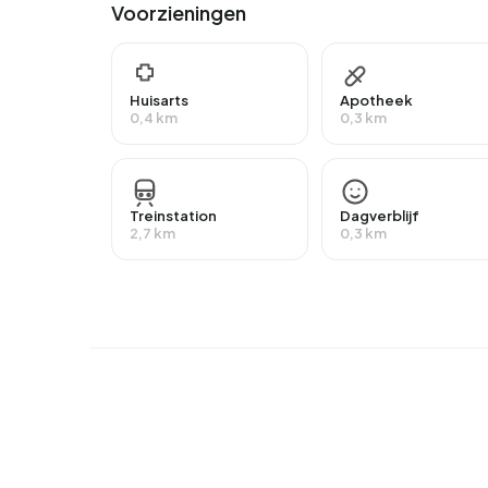
Voorzieningen
heeft HAVO, VWO of MBO 2-4 en 4,6% heeft V
Van de 1.580 inwoners heeft ongeveer 67% beta
dan het nationale gemiddelde van 65%. Het mere
Huisarts
Apotheek
terwijl 35% als zelfstandige actief is. In Amstel
0,4 km
0,3 km
grootste groep is die met een AOW-uitkering. 2
Woningen
Treinstation
Dagverblijf
In Amstelveldbuurt zijn er 956 woningen met e
2,7 km
0,3 km
ongeveer 83% bewoond en 17% onbewoond. De m
58% huurwoningen en 42% koopwoningen. Van de w
woningcorporaties, 50% van overige verhuurde
voorkomende bouwperiodes in Amstelveldbuurt 
Koopwoningen
Momenteel staan er
7 woningen te koop in Amste
Keizersgracht 810A
door Samuel Real Estate op Fu
Amstelveldbuurt. Een woning werd gemiddeld in