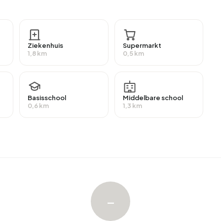
MBO of MBO 1.
ald werk, wat neerkomt op 1.059 mensen. Dit is 2% hoger
ndeel van de werknemers werkt in loondienst (65%),
Ziekenhuis
Supermarkt
veldbuurt ontvangt 16% van de inwoners een uitkering. De
1,8 km
0,5 km
20 personen ontvangen deze uitkering.
Basisschool
Middelbare school
en gemiddelde WOZ-waarde van €979.000. Hiervan is
0,6 km
1,3 km
eeste woningen zijn huurwoningen. Dit komt neer op
oningen is 42% in particulier bezit, 7% in handen van
rs en 1% heeft een onbekend eigendom. De meest
zijn 1700-1900 (44%) en Voor 1700 (23%).
lveldbuurt
. De nieuwste aangeboden woning is
–
nda. Afgelopen jaar zijn er 58 woningen verkocht in
 41 dagen verkocht.