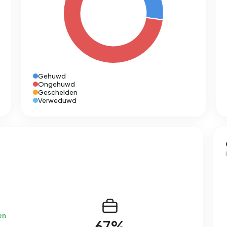
Gehuwd
Ongehuwd
Gescheiden
Verweduwd
en
67%