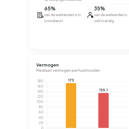
65%
35%
van de werkenden is in
van de werkenden is
loondienst
zelfstandig
Vermogen
Mediaan vermogen per huishouden