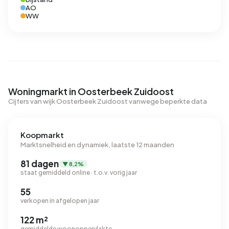
AO
WW
Woningmarkt in Oosterbeek Zuidoost
Cijfers van wijk Oosterbeek Zuidoost vanwege beperkte data
Koopmarkt
Marktsnelheid en dynamiek, laatste 12 maanden
81 dagen
▼ 8,2%
staat gemiddeld online · t.o.v. vorig jaar
55
verkopen in afgelopen jaar
122 m²
gemiddelde woonoppervlakte