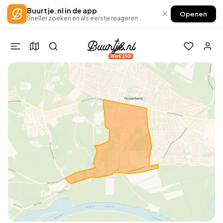
Buurtje.nl in de app
×
Openen
Sneller zoeken en als eerste reageren
Win €250!