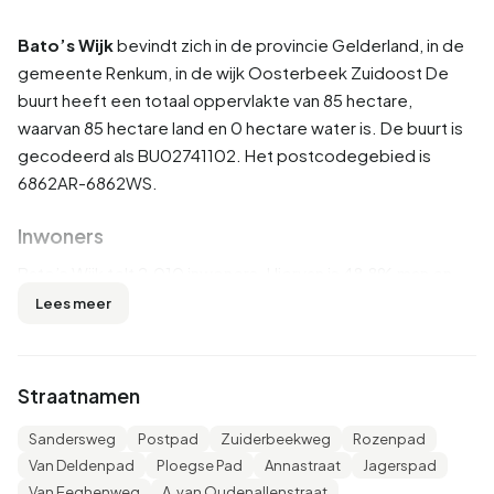
Bato’s Wijk
bevindt zich in de provincie
Gelderland
, in de
gemeente
Renkum
, in de wijk
Oosterbeek Zuidoost
De
buurt heeft een totaal oppervlakte van 85 hectare,
waarvan 85 hectare land en 0 hectare water is. De buurt is
gecodeerd als BU02741102. Het postcodegebied is
6862AR-6862WS.
Inwoners
Bato’s Wijk telt 2.010 inwoners. Hiervan is 48,8% man en
51,2% vrouw. De meeste inwoners zijn 65 jaar of ouder
Lees meer
(32,8%). De overige leeftijden zijn 30,6% voor '45 tot 65
jaar', 14,2% voor '25 tot 45 jaar', 12,7% voor '0 tot 15 jaar' en
9,5% voor '15 tot 25 jaar'. Van de inwoners is 41,5% is
Straatnamen
ongehuwd, 42,0% is gehuwd, 8,5% is gescheiden en 8,0%
is verweduwd. 1.700 inwoners komen uit Nederland, 145
Sandersweg
Postpad
Zuiderbeekweg
Rozenpad
komen uit Europa en 170 komen uit landen buiten Europa.
Van Deldenpad
Ploegse Pad
Annastraat
Jagerspad
Van Eeghenweg
A. van Oudenallenstraat