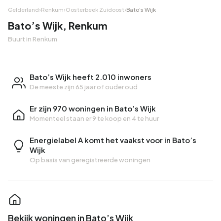
Gelderland
›
Renkum
›
Oosterbeek Zuidoost
›
Bato’s Wijk
Bato’s Wijk, Renkum
Buurt in Renkum
Bato’s Wijk heeft 2.010 inwoners
De meeste zijn 65 jaar of ouder oud
Er zijn 970 woningen in Bato’s Wijk
Momenteel staan er
9 te koop
en
4 te huur
Energielabel A komt het vaakst voor in Bato’s
Wijk
Op basis van geregistreerde woningen
Bekijk woningen in Bato’s Wijk