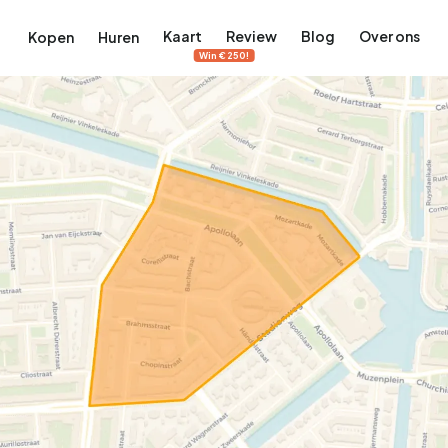
Kaart
Review
Blog
Over ons
Kopen
Huren
Win €250!