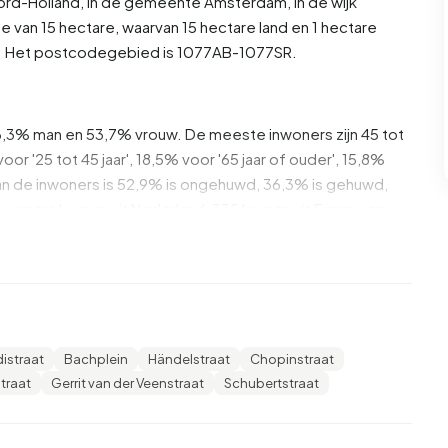
rd-Holland
, in de gemeente
Amsterdam
, in de wijk
e van 15 hectare, waarvan 15 hectare land en 1 hectare
5. Het postcodegebied is 1077AB-1077SR.
46,3% man en 53,7% vrouw. De meeste inwoners zijn 45 tot
oor '25 tot 45 jaar', 18,5% voor '65 jaar of ouder', 15,8%
'. Van de inwoners is 52,9% is ongehuwd, 36,3% is gehuwd,
nwoners komen uit Nederland, 335 komen uit Europa en
3% daarvan zijn eenpersoonshuishoudens, 22,1%
ens met kinderen. De gemiddelde huishoudensgrootte is
distraat
Bachplein
Händelstraat
Chopinstraat
ers. Het gemiddelde inkomen per inkomensontvanger is
straat
Gerrit van der Veenstraat
Schubertstraat
ationale gemiddelde van €35.800. Per inwoner ligt het
147%) hoger is dan het nationale gemiddelde van
rt zijn hoogopgeleid. 72,4% heeft HBO of WO, 17,3%