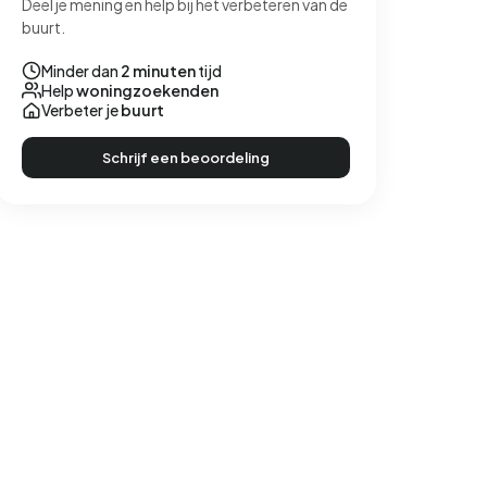
Deel je mening en help bij het verbeteren van de
buurt.
Minder dan
2 minuten
tijd
Help
woningzoekenden
Verbeter je
buurt
Schrijf een beoordeling