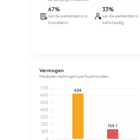
67%
33%
van de werkenden is in
van de werkenden is
loondienst
zelfstandig
Vermogen
Mediaan vermogen per huishouden