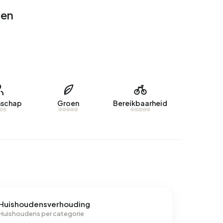
gen
schap
Groen
Bereikbaarheid
Huishoudensverhouding
Huishoudens per categorie