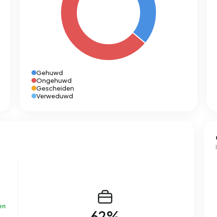
Gehuwd
Ongehuwd
Gescheiden
Verweduwd
en
62%