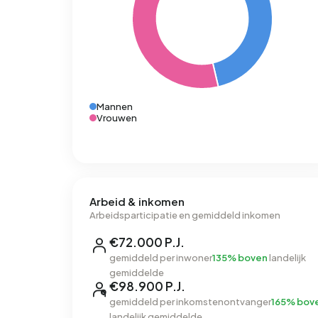
Mannen
Vrouwen
Arbeid & inkomen
Arbeidsparticipatie en gemiddeld inkomen
€72.000 P.J.
gemiddeld per inwoner
135% boven
landelijk
gemiddelde
€98.900 P.J.
gemiddeld per inkomstenontvanger
165% bov
landelijk gemiddelde