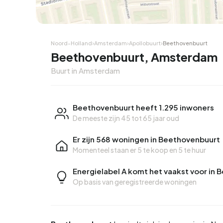
Noord-Holland
›
Amsterdam
›
Apollobuurt
›
Beethovenbuurt
Beethovenbuurt, Amsterdam
Buurt in Amsterdam
Beethovenbuurt heeft 1.295 inwoners
De meeste zijn 45 tot 65 jaar oud
Er zijn 568 woningen in Beethovenbuurt
Momenteel staan er
5 te koop
en
5 te huur
Energielabel A komt het vaakst voor in
Op basis van geregistreerde woningen