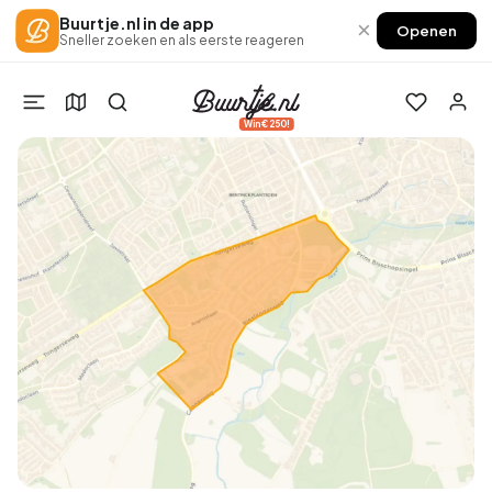
Buurtje.nl in de app
×
Openen
Sneller zoeken en als eerste reageren
Win €250!