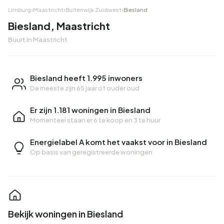
Limburg
›
Maastricht
›
Buitenwijk Zuidwest
›
Biesland
Biesland, Maastricht
Buurt in Maastricht
Biesland heeft 1.995 inwoners
De meeste zijn 65 jaar of ouder oud
Er zijn 1.181 woningen in Biesland
Momenteel staan er
6 te koop
en
3 te huur
Energielabel A komt het vaakst voor in Biesland
Op basis van geregistreerde woningen
Bekijk woningen in Biesland