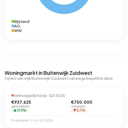
Bijstand
AO
WW
Woningmarkt in Buitenwijk Zuidwest
Cijfers van wijk Buitenwijk Zuidwest vanwege beperkte data
Verkoopprijs koop · Q3 2026
€937.625
€750.000
gemiddeld
mediaan
▲ 17,9%
▼ 5,7%
8 verkopen · t.o.v. Q2 2026