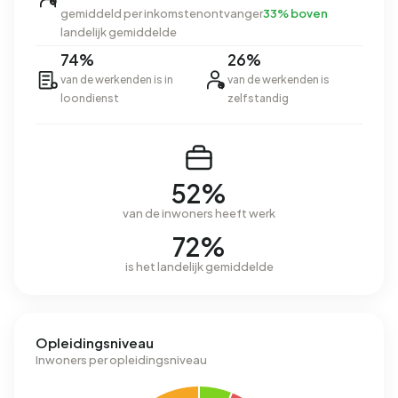
gemiddeld per inkomstenontvanger
33% boven
landelijk gemiddelde
74%
26%
van de werkenden is in
van de werkenden is
loondienst
zelfstandig
52%
van de inwoners heeft werk
72%
is het landelijk gemiddelde
Opleidingsniveau
Inwoners per opleidingsniveau