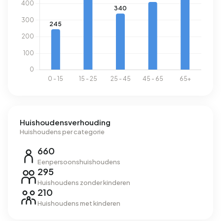
perceeloppervlak is dat €15 per maand.
Energie
In Biesland zijn er 1.175 adressen met een geregistreerd
energielabel. De meest voorkomende labels zijn G (39%),
F (16%) en A (14%). Gemiddeld verbruikt een adres in
Biesland 2.480 kWh aan elektriciteit per jaar. Daarmee ligt
het 12% lager dan het landelijke gemiddelde van 2.810
kWh. Het aardgasverbruik ligt met 1.290 m³ per jaar 1%
boven het landelijke gemiddelde van 1.280 m³.
Huishoudensverhouding
Huishoudens per categorie
660
Eenpersoonshuishoudens
295
Huishoudens zonder kinderen
210
Huishoudens met kinderen