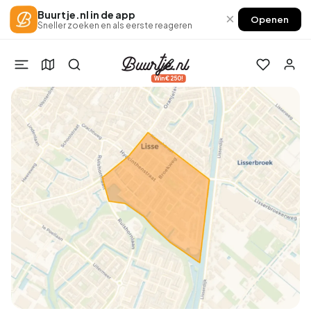
Buurtje.nl in de app
×
Openen
Sneller zoeken en als eerste reageren
Win €250!