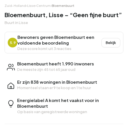
Zuid-Holland
›
Lisse
›
Centrum
›
Bloemenbuurt
Bloemenbuurt, Lisse – “Geen fijne buurt”
Buurt in Lisse
Bewoners geven Bloemenbuurt een
voldoende beoordeling
5.9
Bekijk
Deze score komt uit 3 reacties
Bloemenbuurt heeft 1.990 inwoners
De meeste zijn 45 tot 65 jaar oud
Er zijn 838 woningen in Bloemenbuurt
Momenteel staan er
9 te koop
en
1 te huur
Energielabel A komt het vaakst voor in
Bloemenbuurt
Op basis van geregistreerde woningen