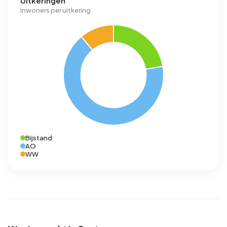
Uitkeringen
Inwoners per uitkering
Bijstand
AO
WW