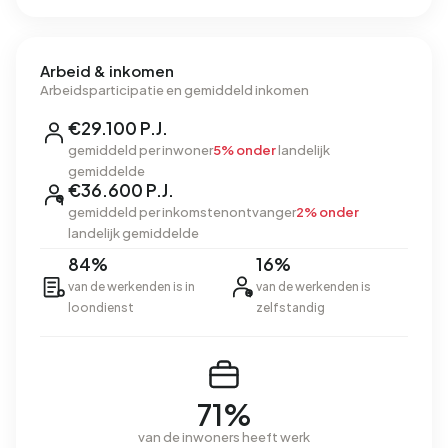
Arbeid & inkomen
Arbeidsparticipatie en gemiddeld inkomen
€29.100 P.J.
gemiddeld per inwoner
5% onder
landelijk
gemiddelde
€36.600 P.J.
gemiddeld per inkomstenontvanger
2% onder
landelijk gemiddelde
84%
16%
van de werkenden is in
van de werkenden is
loondienst
zelfstandig
71%
van de inwoners heeft werk