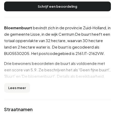
Schrijf een beoordeling
Bloemenbuurt
bevindt zich in de provincie
Zuid-Holland
, in
de gemeente
Lisse
, in de wijk
Centrum
De buurt heeft een
totaal oppervlakte van 32 hectare, waarvan 30 hectare
land en 2 hectare water is. De buurt is gecodeerd als
BU05530205. Het postcodegebied is 2161JT-2162VW.
Drie bewoners beoordelen de buurt als voldoende met
een score van 5.9. Ze beschrijven het als 'Geen fijne buurt',
'Buurt' en 'De bloemenbuurt'. Details als bereikbaarheid,
hygiëne, veiligheid worden goed beoordeeld in deze
Lees meer
buurt, terwijl gemeenschap en huisvesting minder goed
scoren.
Inwoners
Straatnamen