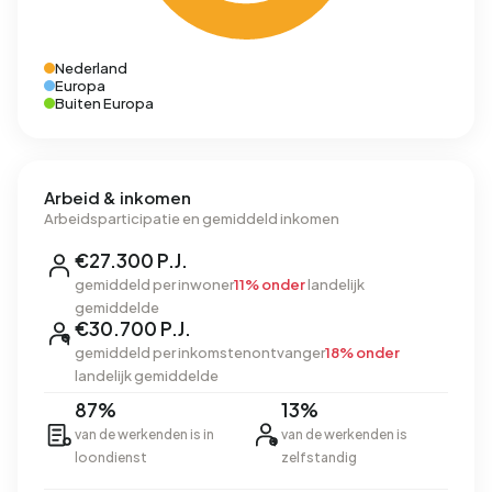
Nederland
Europa
Buiten Europa
Arbeid & inkomen
Arbeidsparticipatie en gemiddeld inkomen
€27.300 P.J.
gemiddeld per inwoner
11% onder
landelijk
gemiddelde
€30.700 P.J.
gemiddeld per inkomstenontvanger
18% onder
landelijk gemiddelde
87%
13%
van de werkenden is in
van de werkenden is
loondienst
zelfstandig