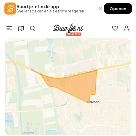
Buurtje.nl in de app
×
Openen
Sneller zoeken en als eerste reageren
Win €250!