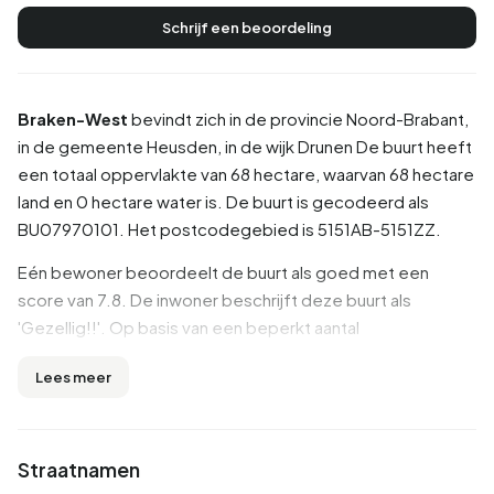
Schrijf een beoordeling
Braken-West
bevindt zich in de provincie
Noord-Brabant
,
in de gemeente
Heusden
, in de wijk
Drunen
De buurt heeft
een totaal oppervlakte van 68 hectare, waarvan 68 hectare
land en 0 hectare water is. De buurt is gecodeerd als
BU07970101. Het postcodegebied is 5151AB-5151ZZ.
Eén bewoner beoordeelt de buurt als goed met een
score van 7.8. De inwoner beschrijft deze buurt als
'Gezellig!!'. Op basis van een beperkt aantal
beoordelingen zijn er nog geen duidelijke trends zichtbaar
Lees meer
in deze buurt.
Inwoners
Straatnamen
Braken-West telt 2.735 inwoners. Hiervan is 48,8% man en