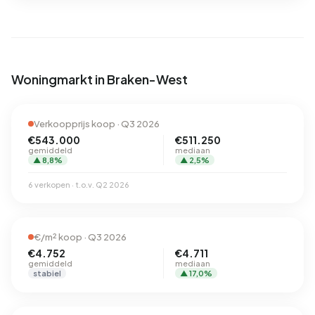
Woningmarkt in Braken-West
Verkoopprijs koop · Q3 2026
€543.000
€511.250
gemiddeld
mediaan
▲ 8,8%
▲ 2,5%
6 verkopen · t.o.v. Q2 2026
€/m² koop · Q3 2026
€4.752
€4.711
gemiddeld
mediaan
stabiel
▲ 17,0%