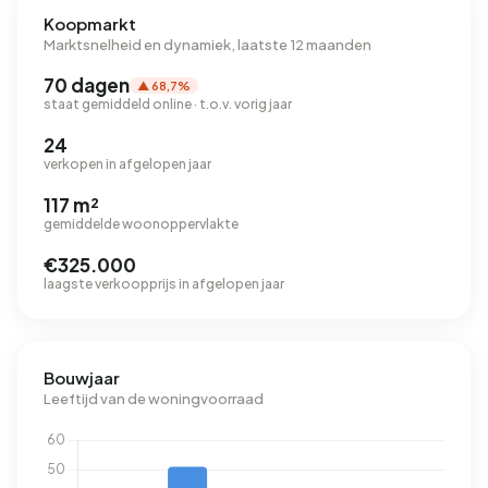
Koopmarkt
Marktsnelheid en dynamiek, laatste 12 maanden
70 dagen
▲ 68,7%
staat gemiddeld online · t.o.v. vorig jaar
24
verkopen in afgelopen jaar
117 m²
gemiddelde woonoppervlakte
€325.000
laagste verkoopprijs in afgelopen jaar
Bouwjaar
Leeftijd van de woningvoorraad