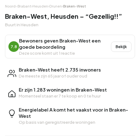
Noord-Brabant
›
Heusden
›
Drunen
›
Braken-West
Braken-West, Heusden – “Gezellig!!”
Buurt in Heusden
Bewoners geven Braken-West een
goede beoordeling
7.8
Bekijk
Deze score komt uit 1 reactie
Braken-West heeft 2.735 inwoners
De meeste zijn 65 jaar of ouder oud
Er zijn 1.283 woningen in Braken-West
Momenteel staan er
7 te koop
en
0 te huur
Energielabel A komt het vaakst voor in Braken-
West
Op basis van geregistreerde woningen