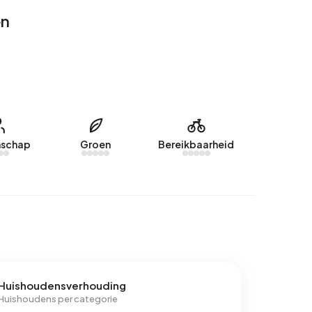
en
schap
Groen
Bereikbaarheid
Huishoudensverhouding
Huishoudens per categorie