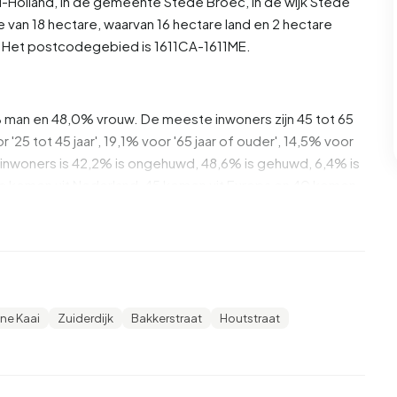
-Holland
, in de gemeente
Stede Broec
, in de wijk
Stede
 van 18 hectare, waarvan 16 hectare land en 2 hectare
. Het postcodegebied is 1611CA-1611ME.
% man en 48,0% vrouw. De meeste inwoners zijn 45 tot 65
 '25 tot 45 jaar', 19,1% voor '65 jaar of ouder', 14,5% voor
n de inwoners is 42,2% is ongehuwd, 48,6% is gehuwd, 6,4% is
 komen uit Nederland, 45 komen uit Europa en 40 komen
 daarvan zijn eenpersoonshuishoudens, 32,4% huishoudens
eren. De gemiddelde huishoudensgrootte is 2,4
ine Kaai
Zuiderdijk
Bakkerstraat
Houtstraat
s. Het gemiddelde inkomen per inkomensontvanger is
nale gemiddelde van €35.800. Per inwoner ligt het
lager is dan het nationale gemiddelde van €29.200. De
baar opgeleid. 47,1% heeft HAVO, VWO of MBO 2-4, 30,9%