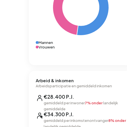
Mannen
Vrouwen
Arbeid & inkomen
Arbeidsparticipatie en gemiddeld inkomen
€28.400 P.J.
gemiddeld per inwoner
7% onder
landelijk
gemiddelde
€34.300 P.J.
gemiddeld per inkomstenontvanger
8% onder
landelijk gemiddelde