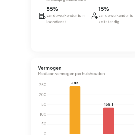
85%
15%
van de werkenden is in
van de werkenden is
loondienst
zelfstandig
Vermogen
Mediaan vermogen per huishouden