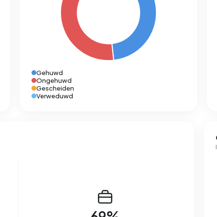
Gehuwd
Ongehuwd
Gescheiden
Verweduwd
69%