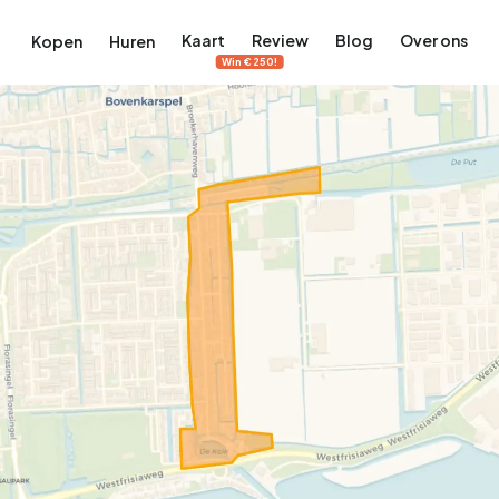
Kaart
Review
Blog
Over ons
Kopen
Huren
Win €250!