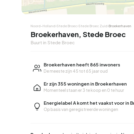
Noord-Holland
›
Stede Broec
›
Stede Broec Zuid
›
Broekerhaven
Broekerhaven, Stede Broec
Buurt in Stede Broec
Broekerhaven heeft 865 inwoners
De meeste zijn 45 tot 65 jaar oud
Er zijn 355 woningen in Broekerhaven
Momenteel staan er
3 te koop
en
0 te huur
Energielabel A komt het vaakst voor in
Op basis van geregistreerde woningen