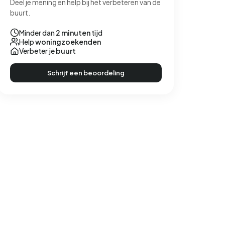
Deel je mening en help bij het verbeteren van de
buurt.
Minder dan
2 minuten
tijd
Help
woningzoekenden
Verbeter je
buurt
Schrijf een beoordeling