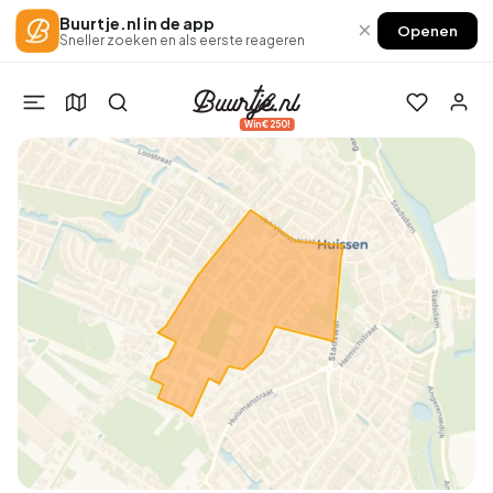
Buurtje.nl in de app
×
Openen
Sneller zoeken en als eerste reageren
Win €250!