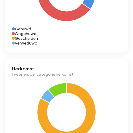
Gehuwd
Ongehuwd
Gescheiden
Verweduwd
Herkomst
Inwoners per categorie herkomst