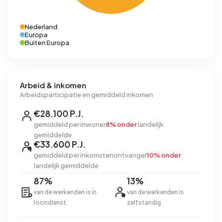
Nederland
Europa
Buiten Europa
Arbeid & inkomen
Arbeidsparticipatie en gemiddeld inkomen
€28.100 P.J.
gemiddeld per inwoner
8% onder
landelijk
gemiddelde
€33.600 P.J.
gemiddeld per inkomstenontvanger
10% onder
landelijk gemiddelde
87%
13%
van de werkenden is in
van de werkenden is
loondienst
zelfstandig