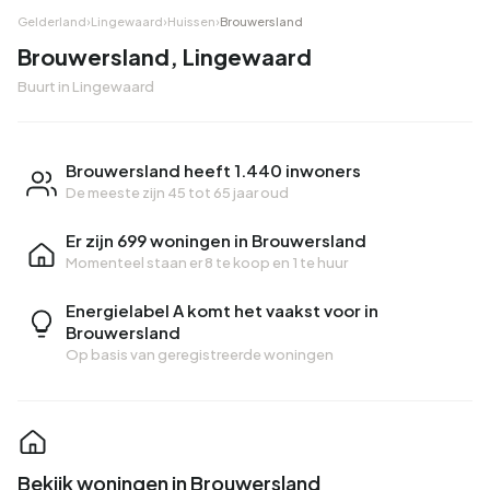
Gelderland
›
Lingewaard
›
Huissen
›
Brouwersland
Brouwersland, Lingewaard
Buurt in Lingewaard
Brouwersland heeft 1.440 inwoners
De meeste zijn 45 tot 65 jaar oud
Er zijn 699 woningen in Brouwersland
Momenteel staan er
8 te koop
en
1 te huur
Energielabel A komt het vaakst voor in
Brouwersland
Op basis van geregistreerde woningen
Bekijk woningen in Brouwersland