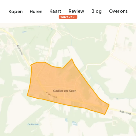
Kaart
Review
Blog
Over ons
Kopen
Huren
Win €250!