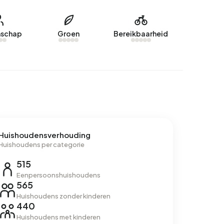
schap
Groen
Bereikbaarheid
Huishoudensverhouding
Huishoudens per categorie
515
Eenpersoonshuishoudens
565
Huishoudens zonder kinderen
440
Huishoudens met kinderen