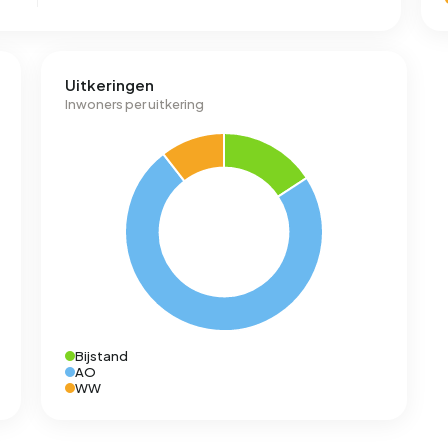
Uitkeringen
Inwoners per uitkering
Bijstand
AO
WW