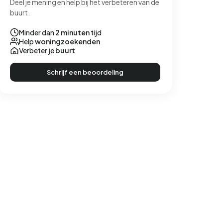
Deel je mening en help bij het verbeteren van de
buurt.
Minder dan
2 minuten
tijd
Help
woningzoekenden
Verbeter je
buurt
Schrijf een beoordeling