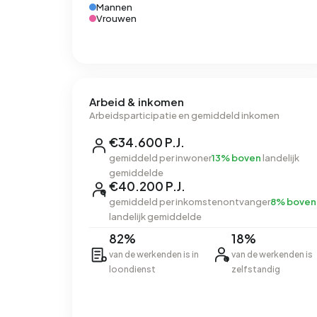
Mannen
Vrouwen
Arbeid & inkomen
Arbeidsparticipatie en gemiddeld inkomen
€34.600 P.J.
gemiddeld per inwoner
13% boven
landelijk
gemiddelde
€40.200 P.J.
gemiddeld per inkomstenontvanger
8% boven
landelijk gemiddelde
82%
18%
van de werkenden is in
van de werkenden is
loondienst
zelfstandig