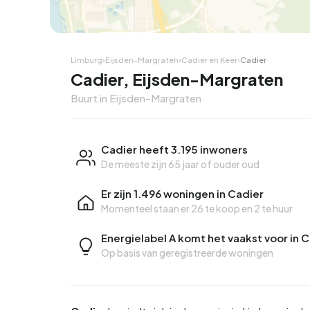
Limburg
›
Eijsden-Margraten
›
Cadier en Keer
›
Cadier
Cadier, Eijsden-Margraten
Buurt in Eijsden-Margraten
Cadier heeft 3.195 inwoners
De meeste zijn 65 jaar of ouder oud
Er zijn 1.496 woningen in Cadier
Momenteel staan er
26 te koop
en
2 te huur
Energielabel A komt het vaakst voor in 
Op basis van geregistreerde woningen