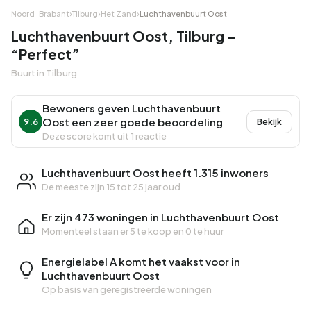
Noord-Brabant
›
Tilburg
›
Het Zand
›
Luchthavenbuurt Oost
Luchthavenbuurt Oost, Tilburg –
“Perfect”
Buurt in Tilburg
Bewoners geven Luchthavenbuurt
Oost een zeer goede beoordeling
9.6
Bekijk
Deze score komt uit 1 reactie
Luchthavenbuurt Oost heeft 1.315 inwoners
De meeste zijn 15 tot 25 jaar oud
Er zijn 473 woningen in Luchthavenbuurt Oost
Momenteel staan er
5 te koop
en
0 te huur
Energielabel A komt het vaakst voor in
Luchthavenbuurt Oost
Op basis van geregistreerde woningen