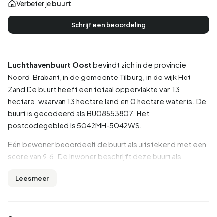
Verbeter je
buurt
Schrijf een beoordeling
Luchthavenbuurt Oost
bevindt zich in de provincie
Noord-Brabant
, in de gemeente
Tilburg
, in de wijk
Het
Zand
De buurt heeft een totaal oppervlakte van 13
hectare, waarvan 13 hectare land en 0 hectare water is. De
buurt is gecodeerd als BU08553807. Het
postcodegebied is 5042MH-5042WS.
Eén bewoner beoordeelt de buurt als uitstekend met een
score van 9.6. De inwoner beschrijft deze buurt als
'Perfect'. Op basis van een beperkt aantal beoordelingen
Lees meer
zijn er nog geen duidelijke trends zichtbaar in deze buurt.
Inwoners