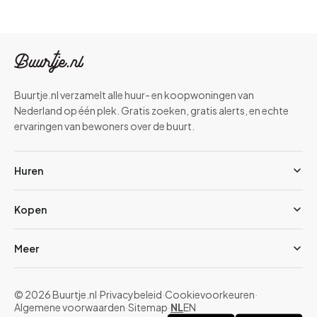
Buurtje.nl verzamelt alle huur- en koopwoningen van
Nederland op één plek. Gratis zoeken, gratis alerts, en echte
ervaringen van bewoners over de buurt.
Huren
Kopen
Meer
© 2026 Buurtje.nl
·
Privacybeleid
·
Cookievoorkeuren
·
Algemene voorwaarden
·
Sitemap
·
NL
EN