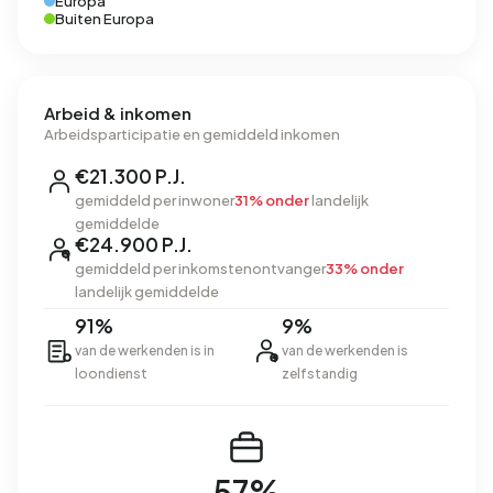
Europa
Buiten Europa
Arbeid & inkomen
Arbeidsparticipatie en gemiddeld inkomen
€21.300 P.J.
gemiddeld per inwoner
31% onder
landelijk
gemiddelde
€24.900 P.J.
gemiddeld per inkomstenontvanger
33% onder
landelijk gemiddelde
91%
9%
van de werkenden is in
van de werkenden is
loondienst
zelfstandig
57%