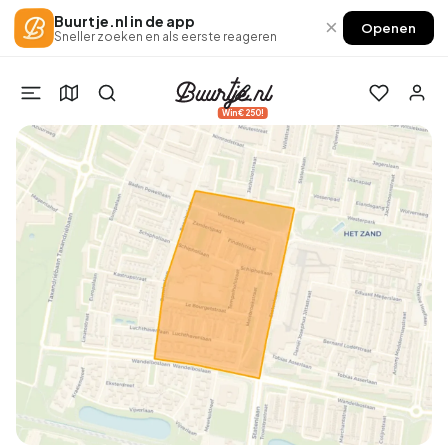
Buurtje.nl in de app
×
Openen
Sneller zoeken en als eerste reageren
Win €250!