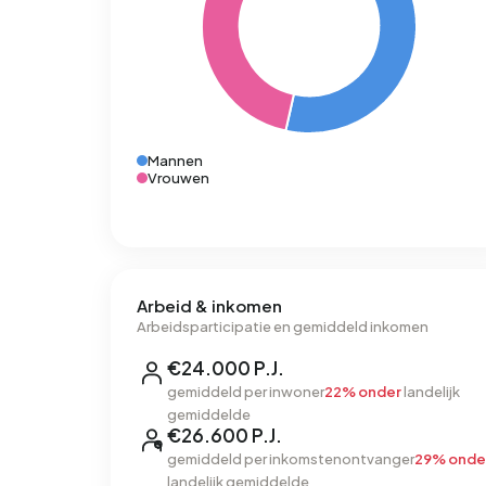
Mannen
Vrouwen
Arbeid & inkomen
Arbeidsparticipatie en gemiddeld inkomen
€24.000 P.J.
gemiddeld per inwoner
22% onder
landelijk
gemiddelde
€26.600 P.J.
gemiddeld per inkomstenontvanger
29% onde
landelijk gemiddelde