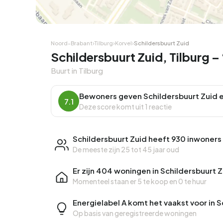
Hoekwoning
Hoekw
Noord-Brabant
›
Tilburg
›
Korvel
›
Schildersbuurt Zuid
Schildersbuurt Zuid, Tilburg – 
Buurt in Tilburg
Bewoners geven Schildersbuurt Zuid 
7.1
Deze score komt uit 1 reactie
Schildersbuurt Zuid heeft 930 inwoners
De meeste zijn 25 tot 45 jaar oud
Er zijn 404 woningen in Schildersbuurt 
Momenteel staan er
5 te koop
en
0 te huur
Energielabel A komt het vaakst voor in 
Op basis van geregistreerde woningen