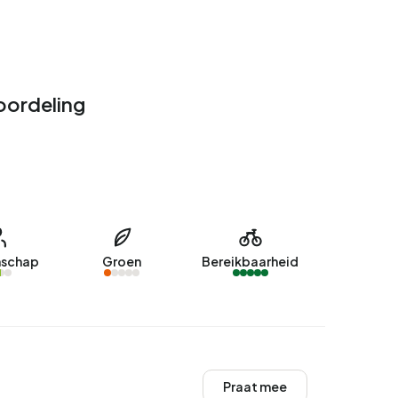
oordeling
schap
Groen
Bereikbaarheid
Praat mee