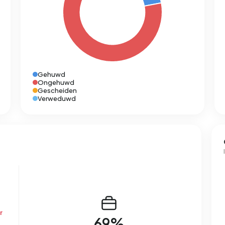
Gehuwd
Ongehuwd
Gescheiden
Verweduwd
r
69%