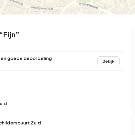
99
8
25
327
83
oning
2-onder-1-kap
Kamers
Vrijstaand
“Fijn”
een goede beoordeling
Bekijk
Zuid
Schildersbuurt Zuid