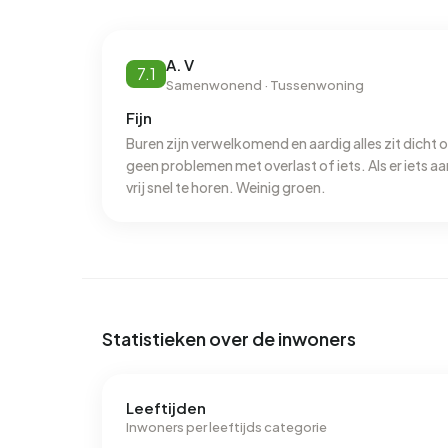
Energie
In Schildersbuurt Zuid zijn er 393 adressen me
labels zijn F (44%), G (17%) en C (12%). Gemiddel
A. V
7.1
Samenwonend · Tussenwoning
elektriciteit per jaar. Daarmee ligt het 9% lager
jaarlijkse verbruik van 1.200 m³ per adres ligt h
Fijn
1.280 m³.
Buren zijn verwelkomend en aardig alles zit dicht o
geen problemen met overlast of iets. Als er iets aan
vrij snel te horen. Weinig groen.
Statistieken over de inwoners
Leeftijden
Inwoners per leeftijds categorie