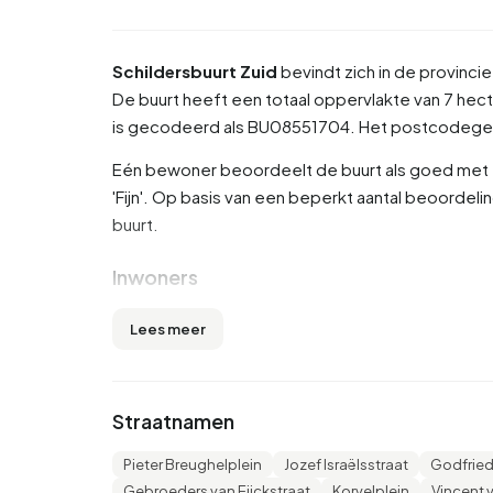
Schildersbuurt Zuid
bevindt zich in de provinci
De buurt heeft een totaal oppervlakte van 7 hect
is gecodeerd als BU08551704. Het postcodege
Eén bewoner beoordeelt de buurt als goed met ee
'Fijn'. Op basis van een beperkt aantal beoordelin
buurt.
Inwoners
Schildersbuurt Zuid telt 930 inwoners. Hiervan i
Lees meer
tot 45 jaar (34,4%). De overige leeftijden zijn 26,9
voor '65 jaar of ouder' en 7,5% voor '0 tot 15 ja
4,8% is gescheiden en 2,7% is verweduwd. 565 i
Straatnamen
120 komen uit landen buiten Europa.
Pieter Breughelplein
Jozef Israëlsstraat
Godfried
Er zijn 630 huishoudens in Schildersbuurt Zuid. 
Gebroeders van Eijckstraat
Korvelplein
Vincent 