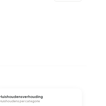
Huishoudensverhouding
Huishoudens per categorie