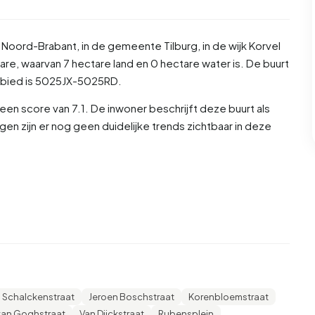
e
Noord-Brabant
, in de gemeente
Tilburg
, in de wijk
Korvel
are, waarvan 7 hectare land en 0 hectare water is. De buurt
bied is 5025JX-5025RD.
n score van 7.1. De inwoner beschrijft deze buurt als
gen zijn er nog geen duidelijke trends zichtbaar in deze
s 53,2% man en 46,2% vrouw. De meeste inwoners zijn 25
% voor '15 tot 25 jaar', 22,0% voor '45 tot 65 jaar', 9,1%
ar'. Van de inwoners is 70,4% is ongehuwd, 22,0% is gehuwd,
nwoners komen uit Nederland, 250 komen uit Europa en
 Schalckenstraat
Jeroen Boschstraat
Korenbloemstraat
69,8% daarvan zijn eenpersoonshuishoudens, 16,7%
van Goghstraat
Van Dijckstraat
Rubensplein