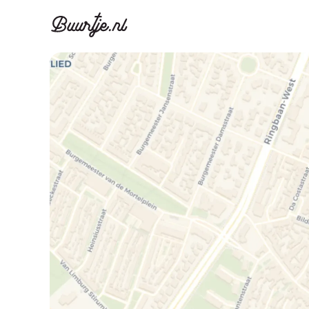
Ontdek Ams
Ontd
Grachtengordel, J
Gracht
Koopwoningen
Huu
Appartementen
Appar