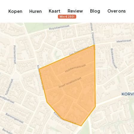
Kaart
Review
Blog
Over ons
Kopen
Huren
Win €250!
terdam
ek Amsterdam
ordaan, De Pijp en meer
engordel, Jordaan, De Pijp en meer
 in Amsterdam
rwoningen in Amsterdam
Bekijk op de kaart
Bekijk op de kaart
5.657
2.427
456
64
380
tementen
Studio's
Studio's
Tussenwoning
Tussenwoning