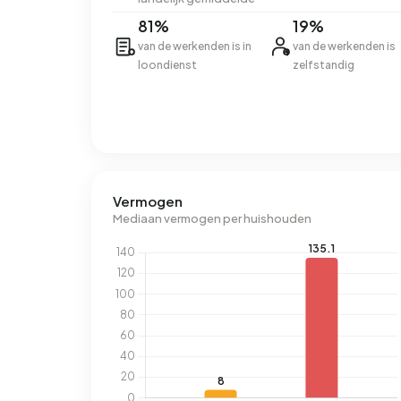
81%
19%
van de werkenden is in
van de werkenden is
loondienst
zelfstandig
Vermogen
Mediaan vermogen per huishouden