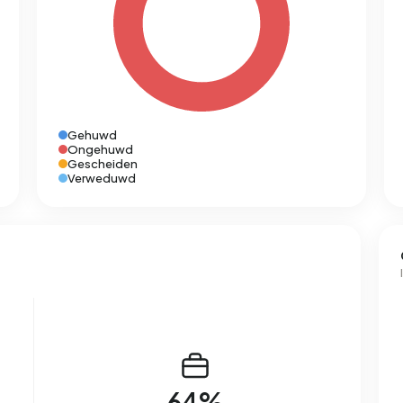
Gehuwd
Ongehuwd
Gescheiden
Verweduwd
64%