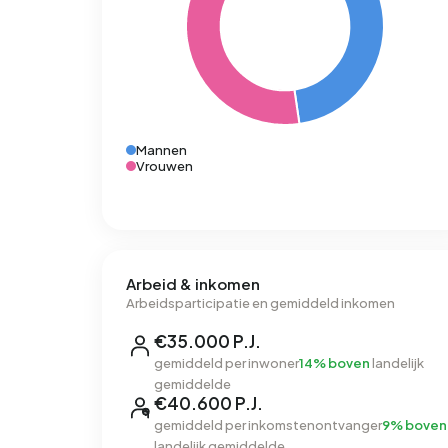
Mannen
Vrouwen
Arbeid & inkomen
Arbeidsparticipatie en gemiddeld inkomen
€35.000 P.J.
gemiddeld per inwoner
14% boven
landelijk
gemiddelde
€40.600 P.J.
gemiddeld per inkomstenontvanger
9% boven
landelijk gemiddelde