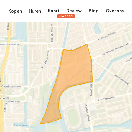
Kaart
Review
Blog
Over ons
Kopen
Huren
Win €250!
terdam
ek Amsterdam
ordaan, De Pijp en meer
engordel, Jordaan, De Pijp en meer
 in Amsterdam
rwoningen in Amsterdam
Bekijk op de kaart
Bekijk op de kaart
5.657
2.427
456
64
380
tementen
Studio's
Studio's
Tussenwoning
Tussenwoning