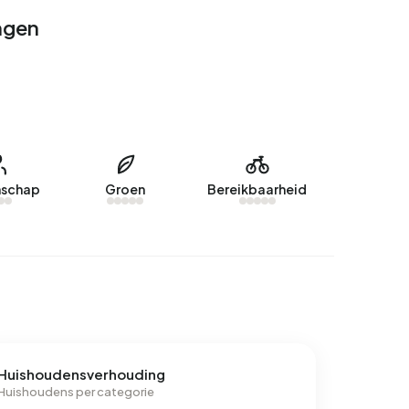
ngen
schap
Groen
Bereikbaarheid
Huishoudensverhouding
Huishoudens per categorie