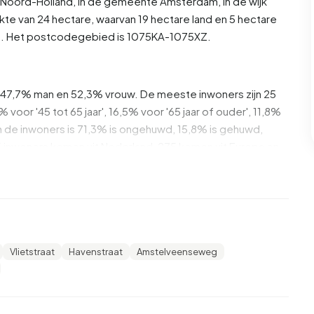
Noord-Holland
, in de gemeente
Amsterdam
, in de wijk
kte van 24 hectare, waarvan 19 hectare land en 5 hectare
02. Het postcodegebied is 1075KA-1075XZ.
is 47,7% man en 52,3% vrouw. De meeste inwoners zijn 25
% voor '45 tot 65 jaar', 16,5% voor '65 jaar of ouder', 11,8%
. Van de inwoners is 71,3% is ongehuwd, 15,8% is gehuwd,
inwoners komen uit Nederland, 275 komen uit Europa en
66,1% daarvan zijn eenpersoonshuishoudens, 22,2%
ens met kinderen. De gemiddelde huishoudensgrootte is
Vlietstraat
Havenstraat
Amstelveenseweg
tvangers. Het gemiddelde inkomen per inkomensontvanger
ationale gemiddelde van €35.800. Per inwoner ligt het
0%) hoger is dan het nationale gemiddelde van
t-Zuid zijn hoogopgeleid. 53,2% heeft HBO of WO, 27,0%