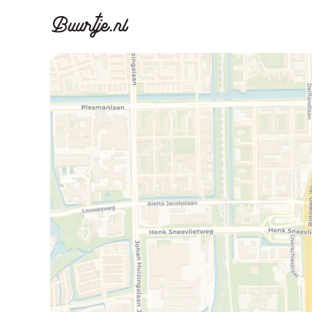
Ontdek Ams
Ontd
Grachtengordel, J
Gracht
Koopwoningen
Huu
Appartementen
Appar