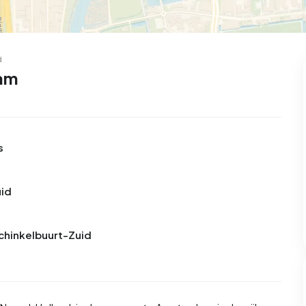
99
8
25
327
83
oning
2-onder-1-kap
Kamers
Vrijstaand
d
dam
s
uid
Schinkelbuurt-Zuid