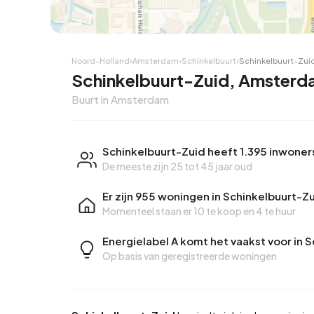
Hoekwoning
Hoekw
Noord-Holland
›
Amsterdam
›
Schinkelbuurt
›
Schinkelbuurt-Zui
Schinkelbuurt-Zuid, Amster
Buurt in Amsterdam
Schinkelbuurt-Zuid heeft 1.395 inwoner
De meeste zijn 25 tot 45 jaar oud
Er zijn 955 woningen in Schinkelbuurt-Z
Momenteel staan er
10 te koop
en
4 te huur
Energielabel A komt het vaakst voor in 
Op basis van geregistreerde woningen