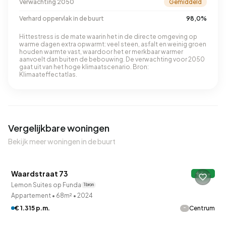
Verwachting 2050
Gemiddeld
Verhard oppervlak in de buurt
98,0%
Hittestress is de mate waarin het in de directe omgeving op
warme dagen extra opwarmt: veel steen, asfalt en weinig groen
houden warmte vast, waardoor het er merkbaar warmer
aanvoelt dan buiten de bebouwing. De verwachting voor 2050
gaat uit van het hoge klimaatscenario. Bron:
Klimaateffectatlas.
Vergelijkbare woningen
Bekijk meer woningen in de buurt
Waardstraat 73
A++
9 uur geleden ontdekt
Lemon Suites op Funda
1 bron
Appartement
•
68m²
•
2024
-
€ 1.315 p.m.
Centrum