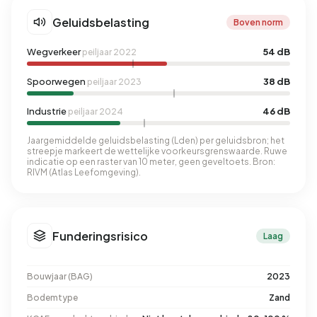
Geluidsbelasting
Boven norm
Wegverkeer
54 dB
peiljaar 2022
Spoorwegen
38 dB
peiljaar 2023
Industrie
46 dB
peiljaar 2024
Jaargemiddelde geluidsbelasting (Lden) per geluidsbron; het
streepje markeert de wettelijke voorkeursgrenswaarde. Ruwe
indicatie op een raster van 10 meter, geen geveltoets. Bron:
RIVM (Atlas Leefomgeving).
Funderingsrisico
Laag
Bouwjaar (BAG)
2023
Bodemtype
Zand