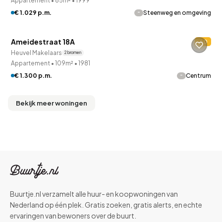
Appartement
•
85m²
•
1999
-
€ 1.029 p.m.
Steenweg en omgeving
QUICKLANE™
Ameidestraat 18A
D
Heuvel Makelaars
2 bronnen
Appartement
•
109m²
•
1981
-
€ 1.300 p.m.
Centrum
Bekijk meer woningen
Buurtje.nl verzamelt alle huur- en koopwoningen van
Nederland op één plek. Gratis zoeken, gratis alerts, en echte
ervaringen van bewoners over de buurt.