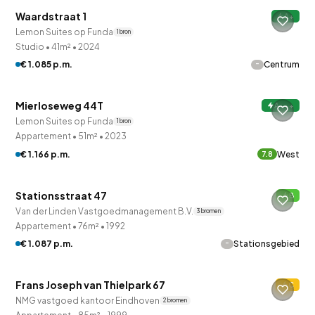
Waardstraat 1
A+
4 uur geleden ontdekt
Lemon Suites op Funda
1 bron
Studio
•
41m²
•
2024
-
€ 1.085 p.m.
Centrum
Mierloseweg 44T
A+++
Lemon Suites op Funda
1 bron
Appartement
•
51m²
•
2023
€ 1.166 p.m.
West
7.8
QUICKLANE™
Stationsstraat 47
B
Van der Linden Vastgoedmanagement B.V.
3 bronnen
Appartement
•
76m²
•
1992
-
€ 1.087 p.m.
Stationsgebied
QUICKLANE™
Frans Joseph van Thielpark 67
C
NMG vastgoed kantoor Eindhoven
2 bronnen