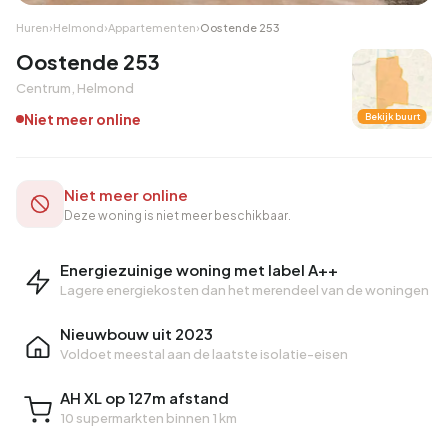
Huren
›
Helmond
›
Appartementen
›
Oostende 253
Oostende 253
Centrum, Helmond
Niet meer online
Bekijk buurt
Niet meer online
Deze woning is niet meer beschikbaar.
Energiezuinige woning met label A++
Lagere energiekosten dan het merendeel van de woningen
Nieuwbouw uit 2023
Voldoet meestal aan de laatste isolatie-eisen
AH XL op 127m afstand
10 supermarkten binnen 1 km