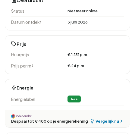
Overdracht
Status
Niet meer online
Datum ontdekt
3 juni 2026
Prijs
Huurprijs
€ 1.131 p.m.
Prijs per m²
€ 24 p.m.
Energie
Energielabel
A++
Vergelijk nu
Bespaar tot € 400 op je energierekening