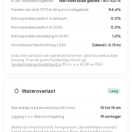
KCAF-aandachtsgebied
Niet kwetsbaar gebied – 80-100 %
Panden van vóór 1970 in dit postcodegebied
84,6%
Risicopanden paalrot in de buurt
0,0%
Risicopanden paalrot in 2050
0,0%
Risicopanden verzakking in 2050
1,0%
Grondwatertrend richting 2050
Dalend (-0,15 m)
Indicatie op basis van openbare bronnen, geen bouwkundige
keuring. Doe de gratis funderingscheck op
funderingskaartnederland.nl
. Bron: o.a. KCAF en BAG.
Wateroverlast
Laag
Waterdiepte bij extreme bui (140 mm)
10 tot 15 cm
Ligging t.o.v. directe omgeving
19 cm hoger
Water op straat bij korte, hevige buien; de werkelijke overlast
hangt af van de lokale afwatering. Bron: Klimaateffectatlas.