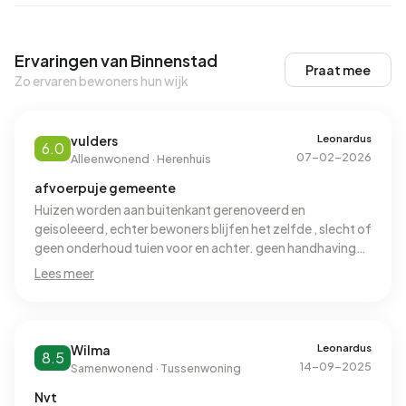
Ervaringen van Binnenstad
Praat mee
Zo ervaren bewoners hun wijk
Leonardus
vulders
6.0
07-02-2026
Alleenwonend · Herenhuis
afvoerpuje gemeente
Huizen worden aan buitenkant gerenoveerd en
geisoleeerd, echter bewoners blijfen het zelfde , slecht of
geen onderhoud tuien voor en achter. geen handhaving
afval
Lees meer
Leonardus
Wilma
8.5
14-09-2025
Samenwonend · Tussenwoning
Nvt