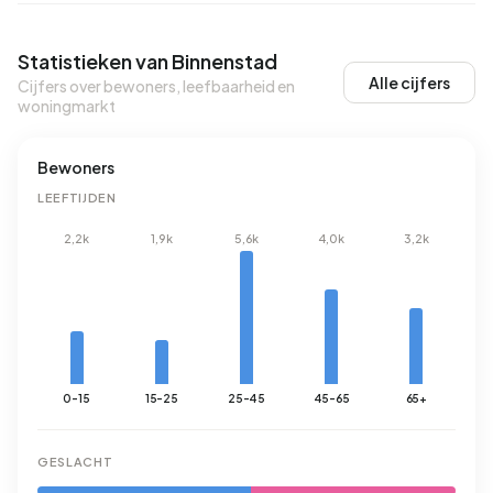
Statistieken van Binnenstad
Alle cijfers
Cijfers over bewoners, leefbaarheid en
woningmarkt
Bewoners
LEEFTIJDEN
2,2k
1,9k
5,6k
4,0k
3,2k
0-15
15-25
25-45
45-65
65+
GESLACHT