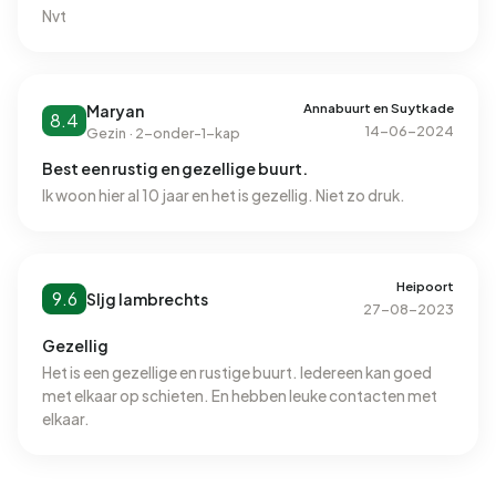
Nvt
Annabuurt en Suytkade
Maryan
8.4
14-06-2024
Gezin · 2-onder-1-kap
Best een rustig en gezellige buurt.
Ik woon hier al 10 jaar en het is gezellig. Niet zo druk.
Heipoort
9.6
Sljg lambrechts
27-08-2023
Gezellig
Het is een gezellige en rustige buurt. Iedereen kan goed
met elkaar op schieten. En hebben leuke contacten met
elkaar.