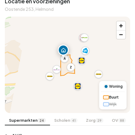
Locatie en voorzieningen
Oostende 253, Helmond
A
Z
Woning
Buurt
Wijk
Supermarkten
Scholen
Zorg
OV
24
41
29
88