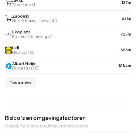
AH XL
127m
Torenstraat 1
Zapolski
651m
Noord Koninginnewal 40
Ekoplaza
725m
Kromme Steenweg 37
Lidl
853m
Heistraat 65
Albert Heijn
1084m
Dijksestraat 131
Toon meer
Risico's en omgevingsfactoren
Geluid, fundering en klimaat rond dit adres