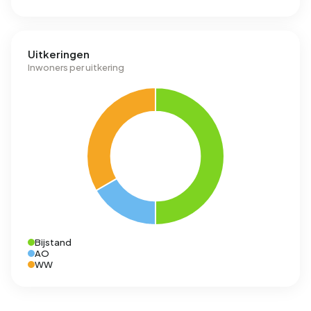
Uitkeringen
Inwoners per uitkering
Bijstand
AO
WW