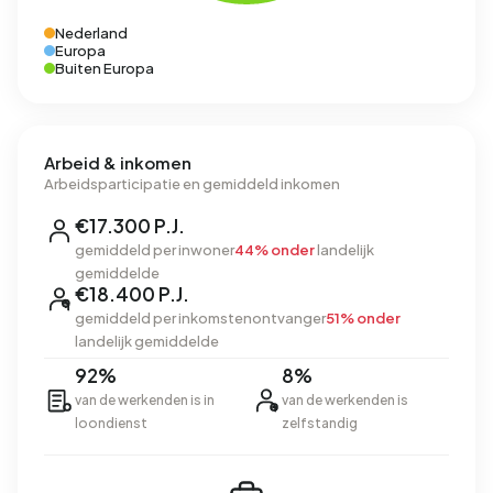
Nederland
Europa
Buiten Europa
Arbeid & inkomen
Arbeidsparticipatie en gemiddeld inkomen
€17.300 P.J.
gemiddeld per inwoner
44% onder
landelijk
gemiddelde
€18.400 P.J.
gemiddeld per inkomstenontvanger
51% onder
landelijk gemiddelde
92%
8%
van de werkenden is in
van de werkenden is
loondienst
zelfstandig