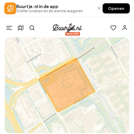
Buurtje.nl in de app
×
Openen
Sneller zoeken en als eerste reageren
Win €250!