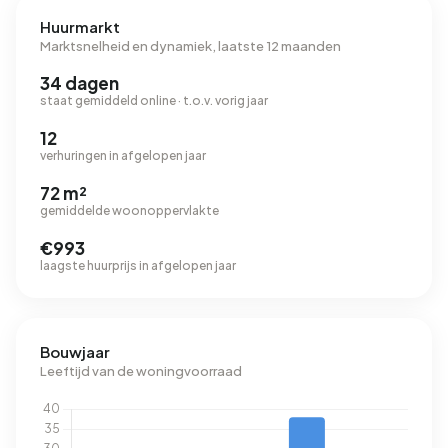
Huurmarkt
Marktsnelheid en dynamiek, laatste 12 maanden
34 dagen
staat gemiddeld online · t.o.v. vorig jaar
12
verhuringen in afgelopen jaar
72 m²
gemiddelde woonoppervlakte
€993
laagste huurprijs in afgelopen jaar
Bouwjaar
Leeftijd van de woningvoorraad