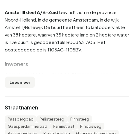
Amstel III deel A/B-Zuid
bevindt zich in de provincie
Noord-Holland
, in de gemeente
Amsterdam
, in de wijk
Amstel III/Bullewijk
De buurt heeft een totaal oppervlakte
van 38 hectare, waarvan 35 hectare land en 2 hectare water
is. De buurt is gecodeerd als BU0363TA05. Het
postcodegebied is 1105AG-1105BV.
Inwoners
Amstel III deel A/B-Zuid telt 2.680 inwoners. Hiervan is
48,3% man en 51,5% vrouw. De meeste inwoners zijn 25
Lees meer
tot 45 jaar (59,3%). De overige leeftijden zijn 36,4% voor
'15 tot 25 jaar', 2,2% voor '45 tot 65 jaar' en 2,1% voor '0 tot
15 jaar'. Van de inwoners is 91,4% is ongehuwd, 7,6% is
Straatnamen
gehuwd en 1,1% is gescheiden. 425 inwoners komen uit
Nederland, 750 komen uit Europa en 1.510 komen uit
Paasbergpad
Pelistersteeg
Pirinsteeg
landen buiten Europa.
Gaasperdammerpad
Pamirstraat
Pindosweg
Paasheuvelweg
Pinatuboplein
Gaasperdammerweg