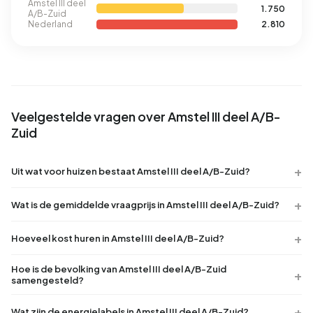
Amstel III deel
1.750
A/B-Zuid
Nederland
2.810
Veelgestelde vragen over Amstel III deel A/B-
Zuid
Uit wat voor huizen bestaat Amstel III deel A/B-Zuid?
Wat is de gemiddelde vraagprijs in Amstel III deel A/B-Zuid?
Hoeveel kost huren in Amstel III deel A/B-Zuid?
Hoe is de bevolking van Amstel III deel A/B-Zuid
samengesteld?
Wat zijn de energielabels in Amstel III deel A/B-Zuid?