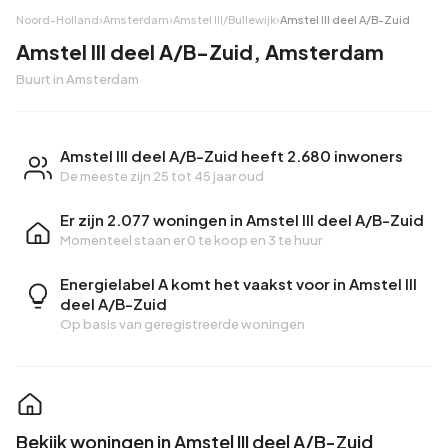
Noord-Holland
›
Amsterdam
›
Amstel III/Bullewijk
›
Amstel III deel A/B-Zuid
Amstel III deel A/B-Zuid, Amsterdam
Buurt in Amsterdam
Amstel III deel A/B-Zuid heeft 2.680 inwoners
De meeste zijn 25 tot 45 jaar oud
Er zijn 2.077 woningen in Amstel III deel A/B-Zuid
Momenteel staan er
0 te koop
en
3 te huur
Energielabel A komt het vaakst voor in Amstel III
deel A/B-Zuid
Op basis van geregistreerde woningen
Bekijk woningen in Amstel III deel A/B-Zuid