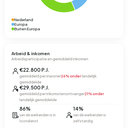
Nederland
Europa
Buiten Europa
Arbeid & inkomen
Arbeidsparticipatie en gemiddeld inkomen
€22.800 P.J.
gemiddeld per inwoner
26% onder
landelijk
gemiddelde
€29.500 P.J.
gemiddeld per inkomstenontvanger
21% onder
landelijk gemiddelde
86%
14%
van de werkenden is in
van de werkenden is
loondienst
zelfstandig