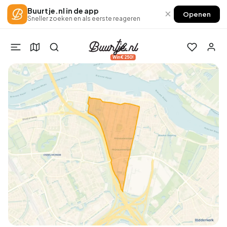
Buurtje.nl in de app
×
Openen
Sneller zoeken en als eerste reageren
Win €250!