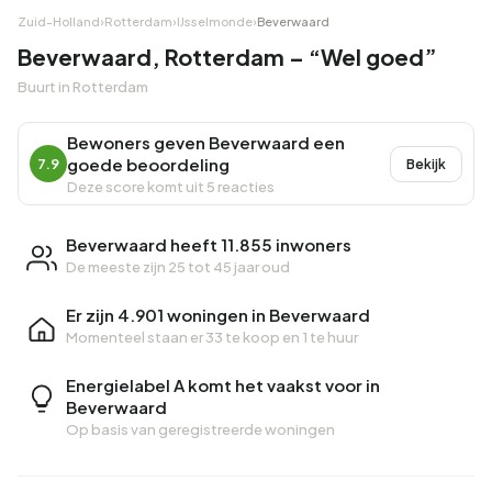
Zuid-Holland
›
Rotterdam
›
IJsselmonde
›
Beverwaard
Beverwaard, Rotterdam – “Wel goed”
Buurt in Rotterdam
Bewoners geven Beverwaard een
goede beoordeling
7.9
Bekijk
Deze score komt uit 5 reacties
Beverwaard heeft 11.855 inwoners
De meeste zijn 25 tot 45 jaar oud
Er zijn 4.901 woningen in Beverwaard
Momenteel staan er
33 te koop
en
1 te huur
Energielabel A komt het vaakst voor in
Beverwaard
Op basis van geregistreerde woningen