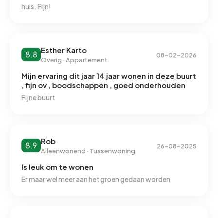
landelijke gemiddelde van 2.810 kWh. Met een jaarlijkse
huis. Fijn!
verbruik van 850 m³ per adres ligt het aardgasverbruik 34%
onder het landelijke gemiddelde van 1.280 m³.
Esther Karto
8.8
08-02-2026
Overig · Appartement
Mijn ervaring dit jaar 14 jaar wonen in deze buurt
, fijn ov , boodschappen , goed onderhouden
Fijne buurt
Rob
8.9
26-08-2025
Alleenwonend · Tussenwoning
Is leuk om te wonen
Er maar wel meer aan het groen gedaan worden