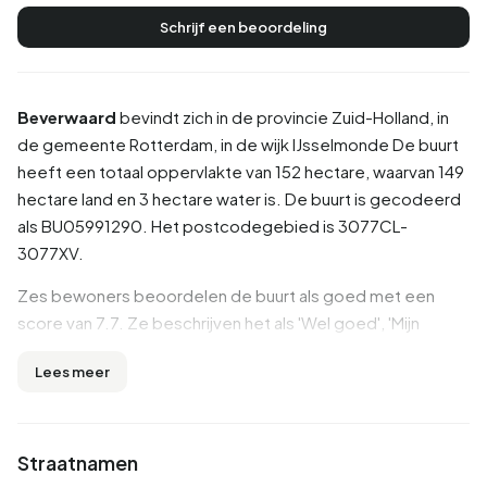
Schrijf een beoordeling
Beverwaard
bevindt zich in de provincie
Zuid-Holland
, in
de gemeente
Rotterdam
, in de wijk
IJsselmonde
De buurt
heeft een totaal oppervlakte van 152 hectare, waarvan 149
hectare land en 3 hectare water is. De buurt is gecodeerd
als BU05991290. Het postcodegebied is 3077CL-
3077XV.
Zes bewoners beoordelen de buurt als goed met een
score van 7.7. Ze beschrijven het als 'Wel goed', 'Mijn
ervaring dit jaar 14 jaar wonen in deze buurt , fijn ov ,
Lees meer
boodschappen , goed onderhouden' en 'Is leuk om te
wonen'. Details als groen, veiligheid, voorzieningen
worden goed beoordeeld in deze buurt, terwijl onderwijs
en hygiëne minder goed scoren.
Straatnamen