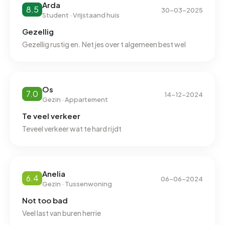
Arda
8.5
30-03-2025
Student · Vrijstaand huis
Gezellig
Gezellig rustig en. Netjes over t algemeen best wel
Os
7.0
14-12-2024
Gezin · Appartement
Te veel verkeer
Teveel verkeer wat te hard rijdt
Anelia
6.4
06-06-2024
Gezin · Tussenwoning
Not too bad
Veel last van buren herrie