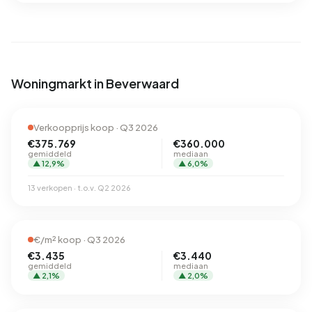
Woningmarkt in Beverwaard
Verkoopprijs koop · Q3 2026
€375.769
€360.000
gemiddeld
mediaan
▲ 12,9%
▲ 6,0%
13 verkopen · t.o.v. Q2 2026
€/m² koop · Q3 2026
€3.435
€3.440
gemiddeld
mediaan
▲ 2,1%
▲ 2,0%