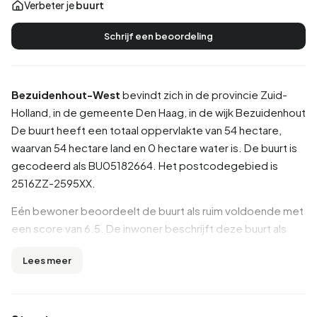
Verbeter je
buurt
Schrijf een beoordeling
Bezuidenhout-West
bevindt zich in de provincie
Zuid-
Holland
, in de gemeente
Den Haag
, in de wijk
Bezuidenhout
De buurt heeft een totaal oppervlakte van 54 hectare,
waarvan 54 hectare land en 0 hectare water is. De buurt is
gecodeerd als BU05182664. Het postcodegebied is
2516ZZ-2595XX.
Eén bewoner beoordeelt de buurt als ruim voldoende met
een score van 6.5. De inwoner beschrijft deze buurt als
'Het is een begin ern leuke buurt maar nu is het achteruit
Lees meer
gegaan'. Op basis van een beperkt aantal beoordelingen
zijn er nog geen duidelijke trends zichtbaar in deze buurt.
Inwoners