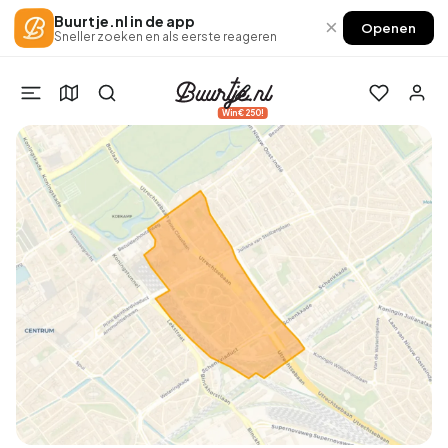
Buurtje.nl in de app
×
Openen
Sneller zoeken en als eerste reageren
Win €250!