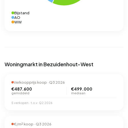
Bijstand
AO
WW
Woningmarkt in Bezuidenhout-West
Verkoopprijs koop · Q3 2026
€487.600
€499.000
gemiddeld
mediaan
5 verkopen · t.o.v. Q2 2026
€/m² koop · Q3 2026