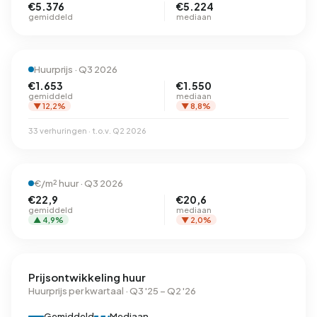
€5.376
€5.224
gemiddeld
mediaan
Huurprijs · Q3 2026
€1.653
€1.550
gemiddeld
mediaan
▼ 12,2%
▼ 8,8%
33 verhuringen · t.o.v. Q2 2026
€/m² huur · Q3 2026
€22,9
€20,6
gemiddeld
mediaan
▲ 4,9%
▼ 2,0%
Prijsontwikkeling huur
Huurprijs per kwartaal · Q3 '25 – Q2 '26
Gemiddeld
Mediaan