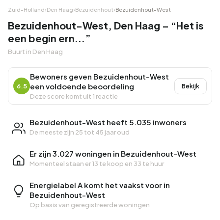
Zuid-Holland
›
Den Haag
›
Bezuidenhout
›
Bezuidenhout-West
Bezuidenhout-West, Den Haag – “Het is
een begin ern...”
Buurt in Den Haag
Bewoners geven Bezuidenhout-West
een voldoende beoordeling
6.5
Bekijk
Deze score komt uit 1 reactie
Bezuidenhout-West heeft 5.035 inwoners
De meeste zijn 25 tot 45 jaar oud
Er zijn 3.027 woningen in Bezuidenhout-West
Momenteel staan er
13 te koop
en
33 te huur
Energielabel A komt het vaakst voor in
Bezuidenhout-West
Op basis van geregistreerde woningen