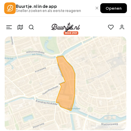
Buurtje.nl in de app
×
Openen
Sneller zoeken en als eerste reageren
Win €250!