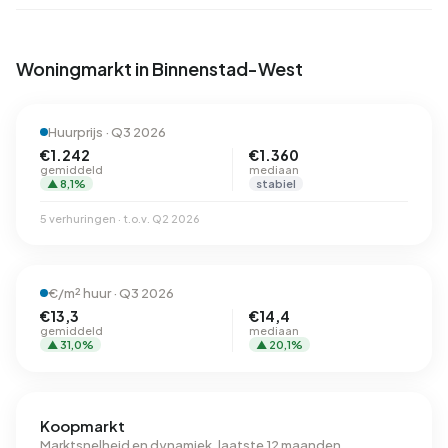
Woningmarkt in Binnenstad-West
Huurprijs · Q3 2026
€1.242
€1.360
gemiddeld
mediaan
▲ 8,1%
stabiel
5 verhuringen · t.o.v. Q2 2026
€/m² huur · Q3 2026
€13,3
€14,4
gemiddeld
mediaan
▲ 31,0%
▲ 20,1%
Koopmarkt
Marktsnelheid en dynamiek, laatste 12 maanden