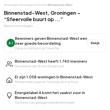
Groningen
›
Groningen
›
Centrum
›
Binnenstad-West
Binnenstad-West, Groningen –
“Sfeervolle buurt op ...”
Buurt in Groningen
Bewoners geven Binnenstad-West een
zeer goede beoordeling
8.1
Bekijk
Deze score komt uit 1 reactie
Binnenstad-West heeft 1.740 inwoners
De meeste zijn 15 tot 25 jaar oud
Er zijn 1.058 woningen in Binnenstad-West
Momenteel staan er
1 te koop
en
5 te huur
Energielabel A komt het vaakst voor in
Binnenstad-West
Op basis van geregistreerde woningen