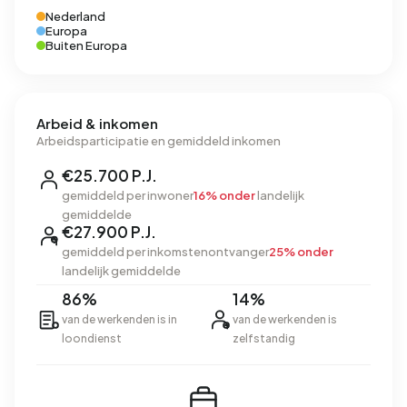
Nederland
Europa
Buiten Europa
Arbeid & inkomen
Arbeidsparticipatie en gemiddeld inkomen
€25.700 P.J.
gemiddeld per inwoner
16% onder
landelijk
gemiddelde
€27.900 P.J.
gemiddeld per inkomstenontvanger
25% onder
landelijk gemiddelde
86%
14%
van de werkenden is in
van de werkenden is
loondienst
zelfstandig