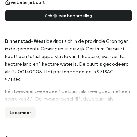
Verbeter je
buurt
Schrijf een beoordeling
Binnenstad-West
bevindt zich in de provincie
Groningen
,
in de gemeente
Groningen
, in de wijk
Centrum
De buurt
heeft een totaal oppervlakte van 11 hectare, waarvan 10
hectare land en 1 hectare water is. De buurt is gecodeerd
als BU00140003. Het postcodegebied is 9718AC-
9718JB.
Eén bewoner beoordeelt de buurt als zeer goed met een
score van 8.1. De inwoner beschrijft deze buurt als
'Sfeervolle buurt op loopafstand van de bruisende
Lees meer
binnenstad'. Op basis van een beperkt aantal
beoordelingen zijn er nog geen duidelijke trends zichtbaar
in deze buurt.