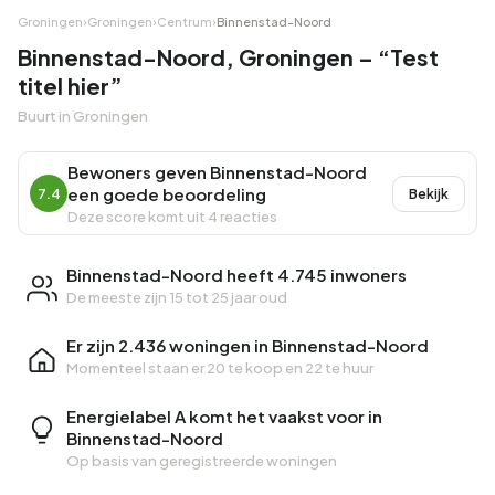
Groningen
›
Groningen
›
Centrum
›
Binnenstad-Noord
Binnenstad-Noord, Groningen – “Test
titel hier”
Buurt in Groningen
Bewoners geven Binnenstad-Noord
een goede beoordeling
7.4
Bekijk
Deze score komt uit 4 reacties
Binnenstad-Noord heeft 4.745 inwoners
De meeste zijn 15 tot 25 jaar oud
Er zijn 2.436 woningen in Binnenstad-Noord
Momenteel staan er
20 te koop
en
22 te huur
Energielabel A komt het vaakst voor in
Binnenstad-Noord
Op basis van geregistreerde woningen