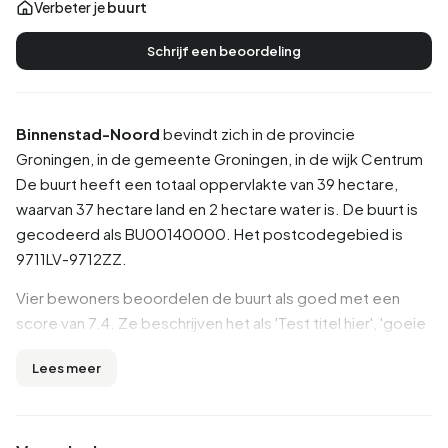
Verbeter je
buurt
Schrijf een beoordeling
Binnenstad-Noord
bevindt zich in de provincie
Groningen
, in de gemeente
Groningen
, in de wijk
Centrum
De buurt heeft een totaal oppervlakte van 39 hectare,
waarvan 37 hectare land en 2 hectare water is. De buurt is
gecodeerd als BU00140000. Het postcodegebied is
9711LV-9712ZZ.
Vier bewoners beoordelen de buurt als goed met een
score van 7.4. Ze beschrijven het als 'Test titel hier', 'goeie
locatie wel duur' en 'Fijne buurt met veel op loopafstand'.
Lees meer
Bewoners ervaren grote verschillen in deze buurt:
voorzieningen, onderwijs, huisvesting krijgen hoge
beoordelingen, terwijl hygiëne en bereikbaarheid juist als
zwakke punten worden genoemd.