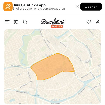
Buurtje.nl in de app
×
Openen
Sneller zoeken en als eerste reageren
Win €250!