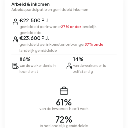
Arbeid & inkomen
Arbeidsparticipatie en gemiddeld inkomen
€22.500 P.J.
gemiddeld per inwoner
27% onder
landelijk
gemiddelde
€23.600 P.J.
gemiddeld per inkomstenontvanger
37% onder
landelijk gemiddelde
86%
14%
van de werkenden is in
van de werkenden is
loondienst
zelfstandig
61%
van de inwoners heeft werk
72%
is het landelijk gemiddelde