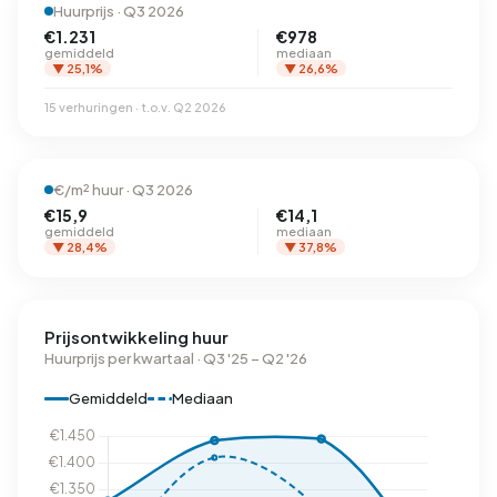
Huurprijs · Q3 2026
€1.231
€978
gemiddeld
mediaan
▼ 25,1%
▼ 26,6%
15 verhuringen · t.o.v. Q2 2026
€/m² huur · Q3 2026
€15,9
€14,1
gemiddeld
mediaan
▼ 28,4%
▼ 37,8%
Prijsontwikkeling huur
Huurprijs per kwartaal · Q3 '25 – Q2 '26
Gemiddeld
Mediaan