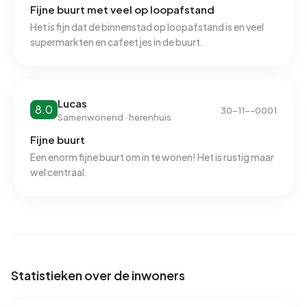
In Binnenstad-Noord zijn er 2.340 adressen met een
Fijne buurt met veel op loopafstand
geregistreerd energielabel. De meest voorkomende
Het is fijn dat de binnenstad op loopafstand is en veel
supermarkten en cafeetjes in de buurt.
labels zijn A (23%), C (19%) en G (15%). Gemiddeld
verbruikt een adres in Binnenstad-Noord 2.090 kWh aan
elektriciteit per jaar. Daarmee ligt het 26% lager dan het
landelijke gemiddelde van 2.810 kWh. Met een jaarlijkse
Lucas
8.0
verbruik van 980 m³ per adres ligt het aardgasverbruik 23%
30-11--0001
Samenwonend · herenhuis
onder het landelijke gemiddelde van 1.280 m³.
Fijne buurt
Een enorm fijne buurt om in te wonen! Het is rustig maar
wel centraal.
Statistieken over de inwoners