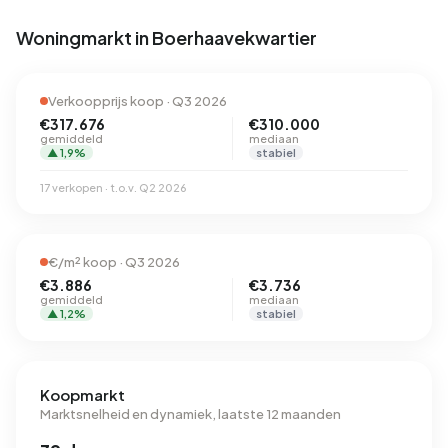
Woningmarkt in Boerhaavekwartier
Verkoopprijs koop · Q3 2026
€317.676
€310.000
gemiddeld
mediaan
▲ 1,9%
stabiel
17 verkopen · t.o.v. Q2 2026
€/m² koop · Q3 2026
€3.886
€3.736
gemiddeld
mediaan
▲ 1,2%
stabiel
Koopmarkt
Marktsnelheid en dynamiek, laatste 12 maanden