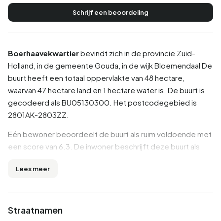
Schrijf een beoordeling
Boerhaavekwartier
bevindt zich in de provincie
Zuid-
Holland
, in de gemeente
Gouda
, in de wijk
Bloemendaal
De
buurt heeft een totaal oppervlakte van 48 hectare,
waarvan 47 hectare land en 1 hectare water is. De buurt is
gecodeerd als BU05130300. Het postcodegebied is
2801AK-2803ZZ.
Eén bewoner beoordeelt de buurt als ruim voldoende met
een score van 6.3. De inwoner beschrijft deze buurt als
'Matig'. Op basis van een beperkt aantal beoordelingen zijn
Lees meer
er nog geen duidelijke trends zichtbaar in deze buurt.
Inwoners
Straatnamen
Boerhaavekwartier telt 2.310 inwoners. Hiervan is 45,9%