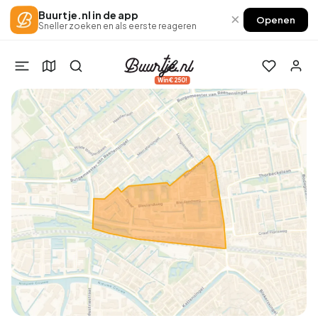
Buurtje.nl in de app
×
Openen
Sneller zoeken en als eerste reageren
Win €250!