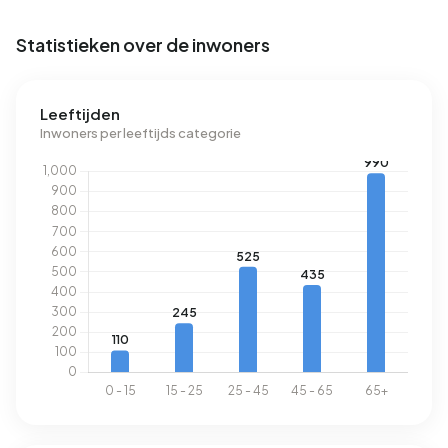
verbruikt een adres in Boerhaavekwartier 2.280 kWh aan
elektriciteit per jaar. Daarmee ligt het 19% lager dan het
Statistieken over de inwoners
landelijke gemiddelde van 2.810 kWh. Met een jaarlijkse
verbruik van 640 m³ per adres ligt het aardgasverbruik
50% onder het landelijke gemiddelde van 1.280 m³.
Leeftijden
Inwoners per leeftijds categorie