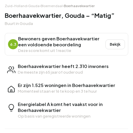
Zuid-Holland
›
Gouda
›
Bloemendaal
›
Boerhaavekwartier
Boerhaavekwartier, Gouda – “Matig”
Buurt in Gouda
Bewoners geven Boerhaavekwartier
een voldoende beoordeling
6.3
Bekijk
Deze score komt uit 1 reactie
Boerhaavekwartier heeft 2.310 inwoners
De meeste zijn 65 jaar of ouder oud
Er zijn 1.525 woningen in Boerhaavekwartier
Momenteel staan er
16 te koop
en
3 te huur
Energielabel A komt het vaakst voor in
Boerhaavekwartier
Op basis van geregistreerde woningen