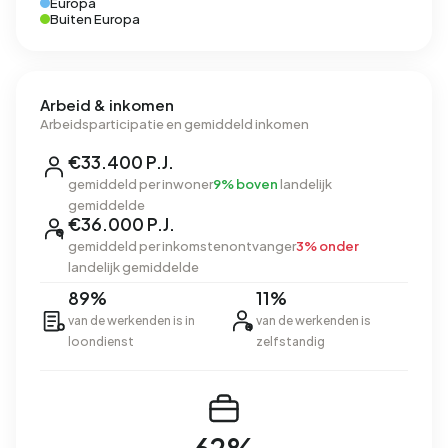
Europa
Buiten Europa
Arbeid & inkomen
Arbeidsparticipatie en gemiddeld inkomen
€33.400 P.J.
gemiddeld per inwoner
9% boven
landelijk
gemiddelde
€36.000 P.J.
gemiddeld per inkomstenontvanger
3% onder
landelijk gemiddelde
89%
11%
van de werkenden is in
van de werkenden is
loondienst
zelfstandig