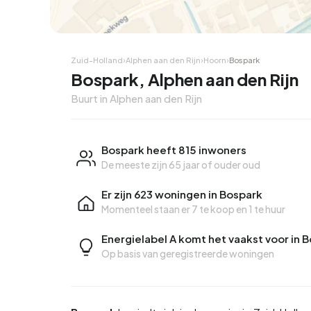
Zuid-Holland
›
Alphen aan den Rijn
›
Hoorn
›
Bospark
Bospark, Alphen aan den Rijn
Buurt in Alphen aan den Rijn
Bospark heeft 815 inwoners
De meeste zijn 65 jaar of ouder oud
Er zijn 623 woningen in Bospark
Momenteel staan er
7 te koop
en
1 te huur
Energielabel A komt het vaakst voor in 
Op basis van geregistreerde woningen