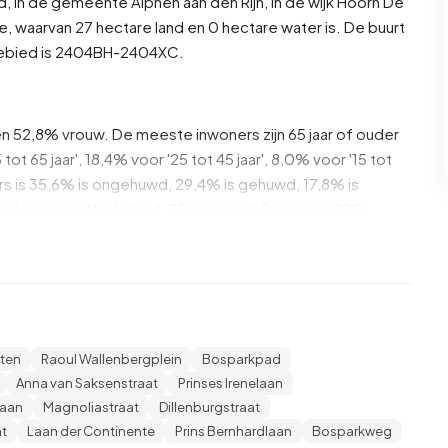
d
, in de gemeente
Alphen aan den Rijn
, in de wijk
Hoorn
De
e, waarvan 27 hectare land en 0 hectare water is. De buurt
ebied is 2404BH-2404XC.
en 52,8% vrouw. De meeste inwoners zijn 65 jaar of ouder
ot 65 jaar', 18,4% voor '25 tot 45 jaar', 8,0% voor '15 tot
ners is 35,6% is ongehuwd, 29,4% is gehuwd, 17,8% is
s komen uit Nederland, 75 komen uit Europa en 100
van zijn eenpersoonshuishoudens, 24,0% huishoudens
ren. De gemiddelde huishoudensgrootte is 1,5 personen.
t gemiddelde inkomen per inkomensontvanger is €27.700,
nten
Raoul Wallenbergplein
Bosparkpad
iddelde van €35.800. Per inwoner ligt het gemiddelde
Anna van Saksenstraat
Prinses Irenelaan
 dan het nationale gemiddelde van €29.200. De meeste
laan
Magnoliastraat
Dillenburgstraat
d. 50,0% heeft HAVO, VWO of MBO 2-4, 32,1% heeft VMBO
at
Laan der Continente
Prins Bernhardlaan
Bosparkweg