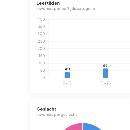
Leeftijden
Inwoners per leeftijds categorie
Geslacht
Inwoners per geslacht