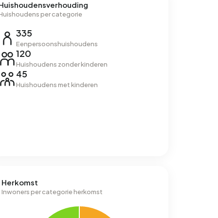
Huishoudensverhouding
Huishoudens per categorie
335
Eenpersoonshuishoudens
120
Huishoudens zonder kinderen
45
Huishoudens met kinderen
Herkomst
Inwoners per categorie herkomst