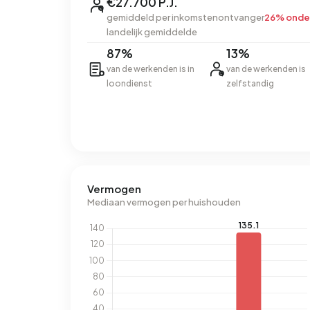
€27.700 P.J.
gemiddeld per inkomstenontvanger
26% onde
landelijk gemiddelde
87%
13%
van de werkenden is in
van de werkenden is
loondienst
zelfstandig
Vermogen
Mediaan vermogen per huishouden