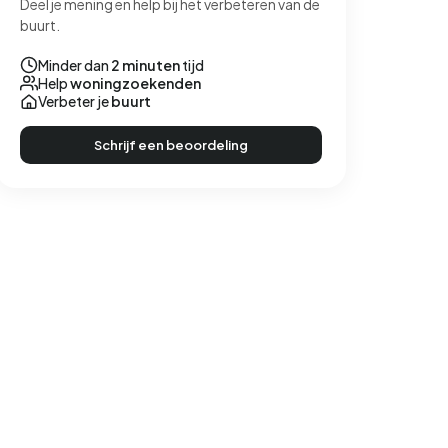
Deel je mening en help bij het verbeteren van de
buurt.
Minder dan
2 minuten
tijd
Help
woningzoekenden
Verbeter je
buurt
Schrijf een beoordeling