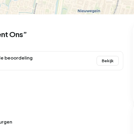
99
9
25
312
83
oning
2-onder-1-kap
Kamers
Vrijstaand
ent Ons”
e beoordeling
Bekijk
Burgen