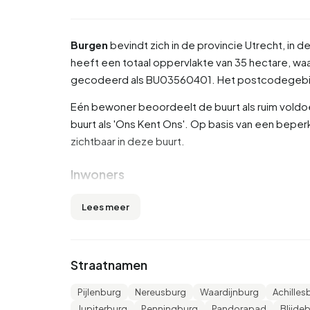
Burgen
bevindt zich in de provincie
Utrecht
, in 
heeft een totaal oppervlakte van 35 hectare, waar
gecodeerd als BU03560401. Het postcodegebi
Eén bewoner beoordeelt de buurt als ruim voldo
buurt als 'Ons Kent Ons'. Op basis van een beperk
zichtbaar in deze buurt.
Inwoners
Burgen telt 2.920 inwoners. Hiervan is 49,7% man
Lees meer
(32,4%). De overige leeftijden zijn 22,3% voor '65 
tot 15 jaar' en 9,1% voor '15 tot 25 jaar'. Van de
gescheiden en 4,5% is verweduwd. 1.860 inwone
Straatnamen
komen uit landen buiten Europa.
Pijlenburg
Nereusburg
Waardijnburg
Achilles
Er zijn 1.530 huishoudens in Burgen. 44,4% daar
Jupiterburg
Penningburg
Pandorapad
Blijde