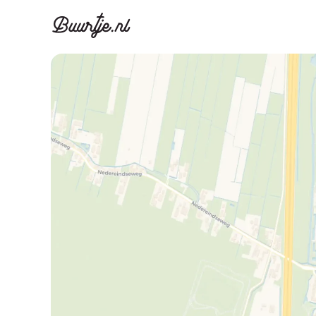
Ontdek Ams
Ontd
Grachtengordel, J
Gracht
Koopwoningen
Huu
Appartementen
Appar