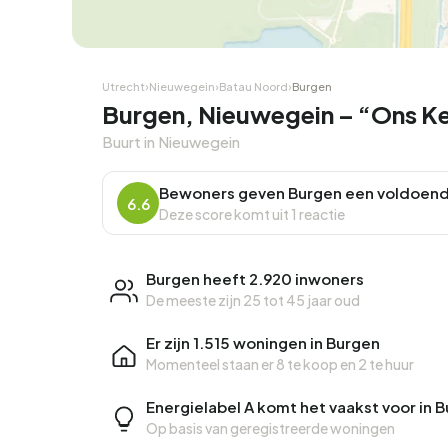
Hoekwoning
Hoekw
Utrecht
›
Nieuwegein
›
Batau Noord
›
Burgen
Burgen, Nieuwegein – “Ons K
Buurt in Nieuwegein
Bewoners geven Burgen een voldoend
6.6
Deze score komt uit 1 reactie
Burgen heeft 2.920 inwoners
De meeste zijn 25 tot 45 jaar oud
Er zijn 1.515 woningen in Burgen
Momenteel staan er
8 te koop
en
2 te huur
Energielabel A komt het vaakst voor in 
Op basis van geregistreerde woningen