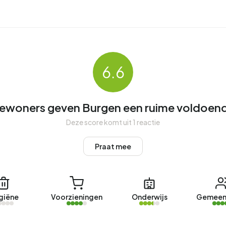
n
. De nieuwste aangeboden woning is
Muntplein 139
door
ningen verkocht in Burgen. Een woning werd gemiddeld in 33
6.6
n Burgen was afgelopen jaar €386.370. Dit is 23% hoger
e gemiddelde vraagprijs per m² perceel is €4.493.
ewoners geven Burgen een ruime voldoen
Deze score komt uit 1 reactie
entelijke woning is
Dukatenburg 70-1
aangeboden door
Praat mee
aar zijn er 31 woningen verhuurd in Burgen. Een aanbod werd
 Burgen was afgelopen jaar €1.635 per maand. Per m²
giëne
Voorzieningen
Onderwijs
Gemeen