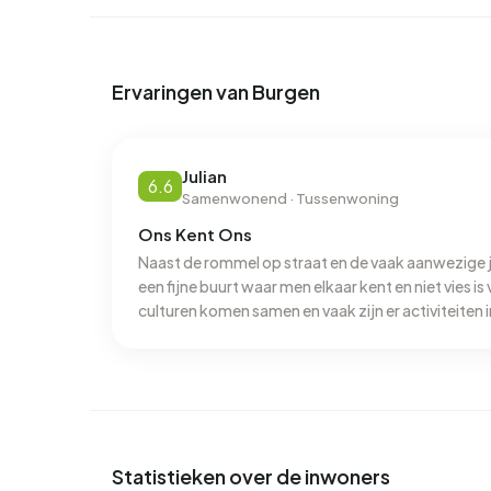
In Burgen zijn er 1.587 adressen met een geregi
(48%), D (16%) en A (13%). Gemiddeld verbruikt ee
Daarmee ligt het 16% lager dan het landelijke gem
Ervaringen van Burgen
m³ per adres ligt het aardgasverbruik 85% onder
Julian
6.6
Samenwonend · Tussenwoning
Ons Kent Ons
Naast de rommel op straat en de vaak aanwezige j
een fijne buurt waar men elkaar kent en niet vies is
culturen komen samen en vaak zijn er activiteiten
Statistieken over de inwoners