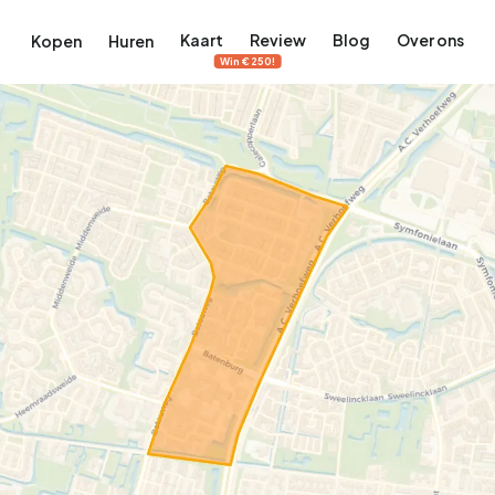
Kaart
Review
Blog
Over ons
Kopen
Huren
Win €250!
terdam
ek Amsterdam
ordaan, De Pijp en meer
engordel, Jordaan, De Pijp en meer
 in Amsterdam
rwoningen in Amsterdam
Bekijk op de kaart
Bekijk op de kaart
5.640
2.471
460
65
371
tementen
Studio's
Studio's
Tussenwoning
Tussenwoning