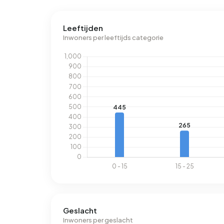
Leeftijden
Inwoners per leeftijds categorie
Geslacht
Inwoners per geslacht