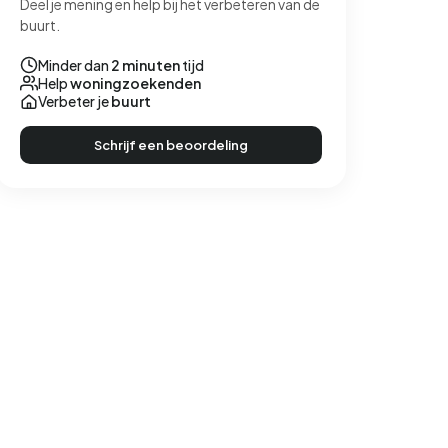
Deel je mening en help bij het verbeteren van de
buurt.
Minder dan
2 minuten
tijd
Help
woningzoekenden
Verbeter je
buurt
Schrijf een beoordeling