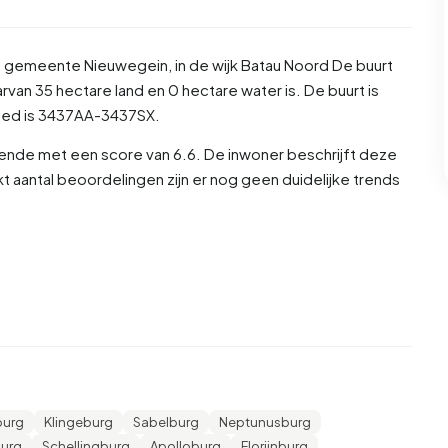
de gemeente
Nieuwegein
, in de wijk
Batau Noord
De buurt
van 35 hectare land en 0 hectare water is. De buurt is
ed is 3437AA-3437SX.
ende met een score van 6.6. De inwoner beschrijft deze
t aantal beoordelingen zijn er nog geen duidelijke trends
 en 50,5% vrouw. De meeste inwoners zijn 25 tot 45 jaar
jaar of ouder', 21,4% voor '45 tot 65 jaar', 15,2% voor '0
 inwoners is 50,3% is ongehuwd, 33,6% is gehuwd, 11,8% is
rs komen uit Nederland, 225 komen uit Europa en 840
burg
Klingeburg
Sabelburg
Neptunusburg
van zijn eenpersoonshuishoudens, 28,4% huishoudens
burg
Schellingburg
Apolloburg
Florijnburg