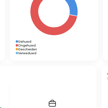
Gehuwd
Ongehuwd
Gescheiden
Verweduwd
n