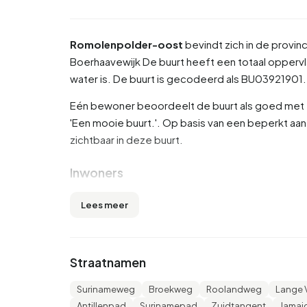
Romolenpolder-oost
bevindt zich in de provin
Boerhaavewijk
De buurt heeft een totaal oppervl
water is. De buurt is gecodeerd als BU0392190
Eén bewoner beoordeelt de buurt als goed met ee
'Een mooie buurt.'. Op basis van een beperkt aan
zichtbaar in deze buurt.
Inwoners
Romolenpolder-oost telt 1.615 inwoners. Hierva
Lees meer
25 tot 45 jaar (57,3%). De overige leeftijden zijn 1
voor '15 tot 25 jaar' en 4,0% voor '65 jaar of oud
gehuwd, 4,3% is gescheiden en 0,6% is verwedu
Straatnamen
Europa en 515 komen uit landen buiten Europa.
Surinameweg
Broekweg
Roolandweg
Lange 
Er zijn 835 huishoudens in Romolenpolder-oost.
Antillenpad
Surinamepad
Zuidtangent
Jamai