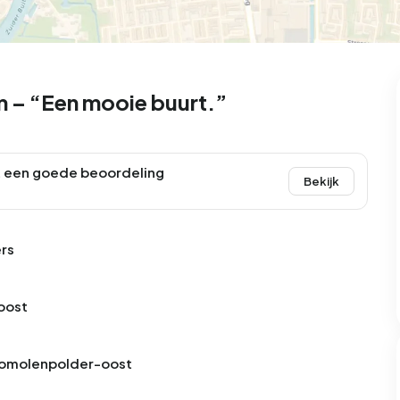
 – “Een mooie buurt.”
 een goede beoordeling
Bekijk
rs
oost
 Romolenpolder-oost