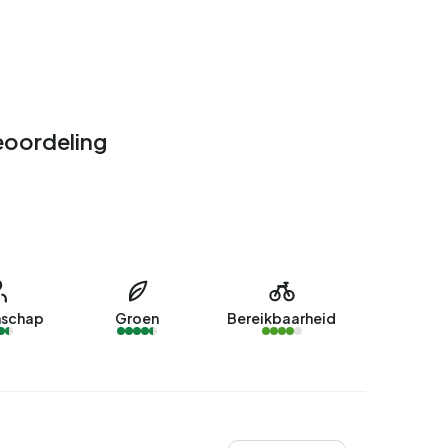
oordeling
schap
Groen
Bereikbaarheid