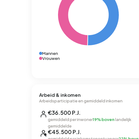
Mannen
Vrouwen
Arbeid & inkomen
Arbeidsparticipatie en gemiddeld inkomen
€36.500 P.J.
gemiddeld per inwoner
19% boven
landelijk
gemiddelde
€45.500 P.J.
gemiddeld per inkomstenontvanger
22% bove