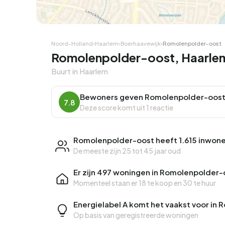
Noord-Holland
›
Haarlem
›
Boerhaavewijk
›
Romolenpolder-oost
Romolenpolder-oost, Haarlem
Buurt in Haarlem
Bewoners geven Romolenpolder-oost
7.8
Deze score komt uit 1 reactie
Romolenpolder-oost heeft 1.615 inwone
De meeste zijn 25 tot 45 jaar oud
Er zijn 497 woningen in Romolenpolder-
Momenteel staan er
18 te koop
en
30 te huur
Energielabel A komt het vaakst voor in
Op basis van geregistreerde woningen