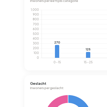
Inwoners per leeftijds categorie
Geslacht
Inwoners per geslacht