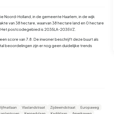
cie
Noord-Holland
, in de gemeente
Haarlem
, in de wijk
akte van 38 hectare, waarvan 38 hectare land en 0 hectare
1. Het postcodegebied is 2035LA-2035VZ.
n score van 7.8. De inwoner beschrijft deze buurt als
tal beoordelingen zijn er nog geen duidelijke trends
n is 50,5% man en 49,5% vrouw. De meeste inwoners zijn
6,7% voor '0 tot 15 jaar', 14,2% voor '45 tot 65 jaar', 7,7%
er'. Van de inwoners is 67,2% is ongehuwd, 28,2% is
wd. 920 inwoners komen uit Nederland, 180 komen uit
Vijfmatlaan
Vlaslandstraat
Zijdewindstraat
Europaweg
 43,7% daarvan zijn eenpersoonshuishoudens, 31,7%
caplantsoen
Kennedylaan
Kadijklaan
Amerikaweg